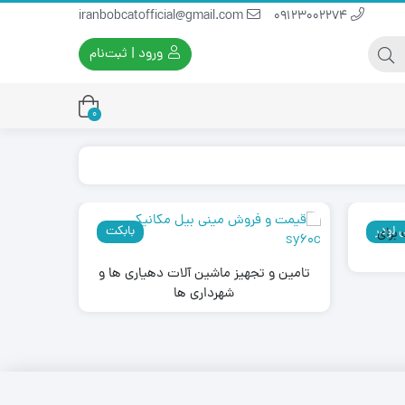
iranbobcatofficial@gmail.com
09123002274
ورود | ثبت‌نام
0
یران بابکت
برس و فرچه پلاستیکی
 لودر
بابکت
برای
ایران بابکت
برس و فرچه سیمی
لودر ایران بابکت
تامین و تجهیز ماشین آلات دهیاری ها و
شهرداری ها