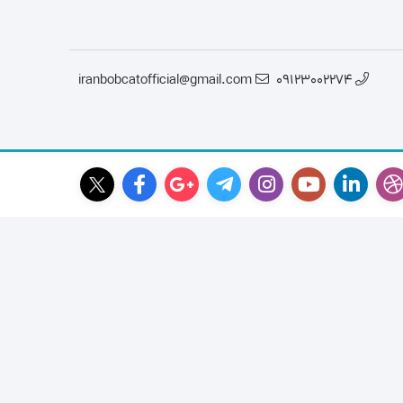
قطعات موتور لیفتراک
iranbobcatofficial@gmail.com
09123002274
در چینی
قطعات هیدرولیکی لیفتراک
در ترکیه
لاستیک لیفتراک
ر ایرانی
لوازم یدکی لیفتراک
در کره ای
جیری بابکت