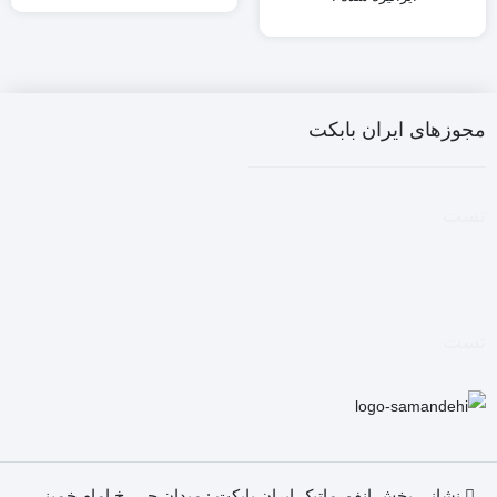
مجوزهای ایران بابکت
تست
تست
نشانی بخش انفورماتیک ایران بابکت : میدان حر . خ امام خمینی .