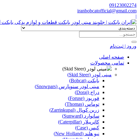
09123002274
iranbobcatofficial@gmail.com
|
ا
ورود | ثبت‌نام
صفحه اصلی
تمامی محصولات
مینی لودر (Skid Steer)
بابکت (Bobcat)
مینی لودر سنوپارس (Snowpars)
دراج (Doraj)
فوریوز (Foruse)
توماس (Thomas)
زرین کوپال (Zarrinkupal)
سانوارد (Sunward)
کاترپیلار (Caterpillar)
کیس (Case)
نیو هلند (New Holland)