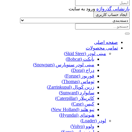
بازنشانی گذرواژه
ورود به سایت
ایجاد حساب کاربری
صفحه اصلی
تمامی محصولات
مینی لودر (Skid Steer)
بابکت (Bobcat)
مینی لودر سنوپارس (Snowpars)
دراج (Doraj)
فوریوز (Foruse)
توماس (Thomas)
زرین کوپال (Zarrinkupal)
سانوارد (Sunward)
کاترپیلار (Caterpillar)
کیس (Case)
نیو هلند (New Holland)
هیوندای (Hyundai)
لودر (Loader)
ولوو (Volvo)
لودر سانی (Sany)