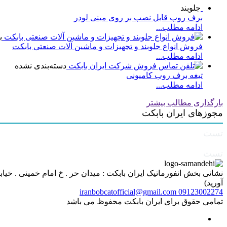
جلوبند
برف روب قابل نصب بر روی مینی لودر
ادامه مطلب...
ب
فروش انواع جلوبند و تجهیزات و ماشین آلات صنعتی بابکت
ادامه مطلب...
دسته‌بندی نشده
تیغه برف روب کامیونی
ادامه مطلب...
بارگذاری مطالب بیشتر
مجوزهای ایران بابکت
تست
تست
آورید)
iranbobcatofficial@gmail.com
09123002274
تمامی حقوق برای ایران بابکت محفوظ می باشد