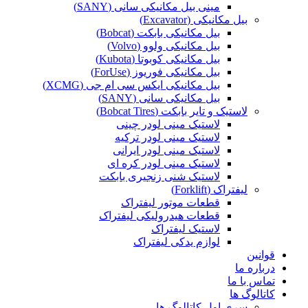
مینی بیل مکانیکی سانی (SANY)
بیل مکانیکی (Excavator)
بیل مکانیکی بابکت (Bobcat)
بیل مکانیکی ولوو (Volvo)
بیل مکانیکی کوبوتا (Kubota)
بیل مکانیکی فوریوز (ForUse)
بیل مکانیکی ایکس سی ام جی (XCMG)
بیل مکانیکی سانی (SANY)
لاستیک و تایر بابکت (Bobcat Tires)
لاستیک مینی لودر چینی
لاستیک مینی لودر ترکیه
لاستیک مینی لودر ایرانی
لاستیک مینی لودر کره ای
لاستیک شنی زنجیری بابکت
لیفتراک (Forklift)
قطعات موتور لیفتراک
قطعات هیدرولیکی لیفتراک
لاستیک لیفتراک
لوازم یدکی لیفتراک
قوانین
درباره ما
تماس با ما
کاتالوگ ها
سری اول کاتالوگ ها