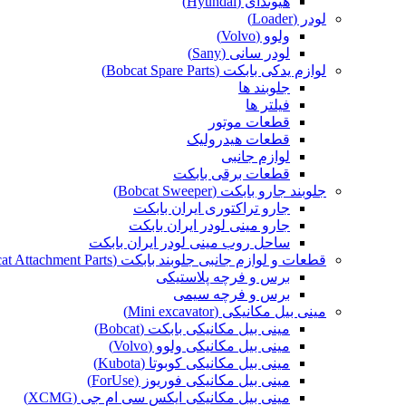
هیوندای (Hyundai)
لودر (Loader)
ولوو (Volvo)
لودر سانی (Sany)
لوازم یدکی بابکت (Bobcat Spare Parts)
جلوبند ها
فیلتر ها
قطعات موتور
قطعات هیدرولیک
لوازم جانبی
قطعات برقی بابکت
جلوبند جارو بابکت (Bobcat Sweeper)
جارو تراکتوری ایران بابکت
جارو مینی لودر ایران بابکت
ساحل روب مینی لودر ایران بابکت
قطعات و لوازم جانبی جلوبند بابکت (Bobcat Attachment Parts)
برس و فرچه پلاستیکی
برس و فرچه سیمی
مینی بیل مکانیکی (Mini excavator)
مینی بیل مکانیکی بابکت (Bobcat)
مینی بیل مکانیکی ولوو (Volvo)
مینی بیل مکانیکی کوبوتا (Kubota)
مینی بیل مکانیکی فوریوز (ForUse)
مینی بیل مکانیکی ایکس سی ام جی (XCMG)