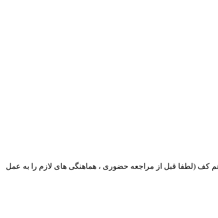
ک ایران بابکت : میدان حر . خ امام خمینی . خیابان کمالی . خیابان اسکندری جنوبی اول خیابان مرتضوی پلاک 8 طبقه هم کف (لطفا قبل از مراجعه حضوری ، هماهنگی های لازم را به عمل