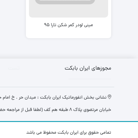
zk650
نیو هلند (New Holland)
مینی لودر بابکت Bobcat A300
هیوندای (Hyundai)
مینی لودر بابکت Bobcat S300 |
مشخصات و ویژگی 
کاتالوگ مشخصات و ویژگی های
مینی لودر کمر شکن تارا 95
zk1050
فنی
با انواع موتورهای مینی لودرهای
مینی بیل مکانیکی بابکت 
کاتالوگ و مشخصات
بابکت بیشتر آشنا شوید.
مینی بیل مکانیکی ولوو (
دوراج
مینی بیل مکانیکی ک
(Kubota)
(Doraj 751)
مینی بیل مکانیکی ف
مجوزهای ایران بابکت
تست
(ForUse)
781)
مینی بیل مکانیکی 
کاتالوگ مینی لودر س
جی (XCMG)
unward SWL 3210
مینی بیل مکانیکی سانی
نشانی بخش انفورماتیک ایران بابکت : میدان حر . خ امام خم
خیابان مرتضوی پلاک 8 طبقه هم کف (لطفا قبل از مراجعه حضوری ، هماهنگی های لازم را به عمل آورید)
تمامی حقوق برای ایران بابکت محفوظ می باشد