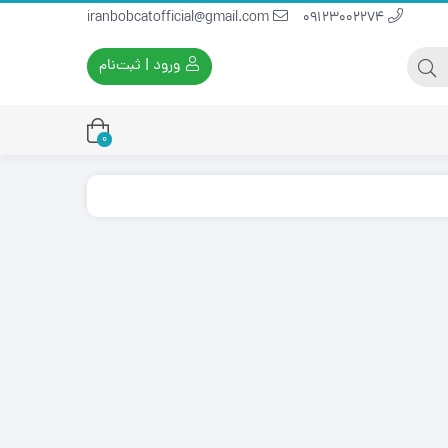
iranbobcatofficial@gmail.com
09123002274
ورود | ثبت‌نام
0
یران بابکت
برس و فرچه پلاستیکی
ایران بابکت
برس و فرچه سیمی
لودر ایران بابکت