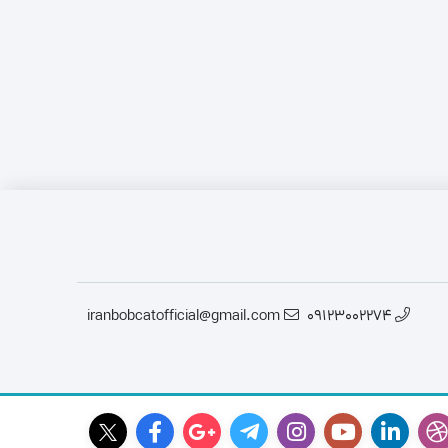
قطعات موتور لیفتراک
در چینی
قطعات هیدرولیکی لیفتراک
در ترکیه
لاستیک لیفتراک
ر ایرانی
لوازم یدکی لیفتراک
در کره ای
جیری بابکت
iranbobcatofficial@gmail.com
09123002274