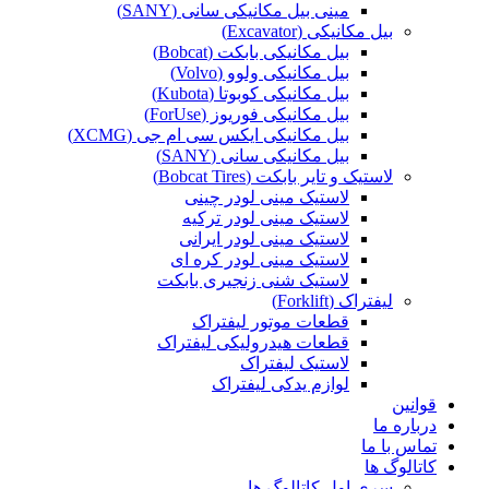
مینی بیل مکانیکی سانی (SANY)
بیل مکانیکی (Excavator)
بیل مکانیکی بابکت (Bobcat)
بیل مکانیکی ولوو (Volvo)
بیل مکانیکی کوبوتا (Kubota)
بیل مکانیکی فوریوز (ForUse)
بیل مکانیکی ایکس سی ام جی (XCMG)
بیل مکانیکی سانی (SANY)
لاستیک و تایر بابکت (Bobcat Tires)
لاستیک مینی لودر چینی
لاستیک مینی لودر ترکیه
لاستیک مینی لودر ایرانی
لاستیک مینی لودر کره ای
لاستیک شنی زنجیری بابکت
لیفتراک (Forklift)
قطعات موتور لیفتراک
قطعات هیدرولیکی لیفتراک
لاستیک لیفتراک
لوازم یدکی لیفتراک
قوانین
درباره ما
تماس با ما
کاتالوگ ها
سری اول کاتالوگ ها