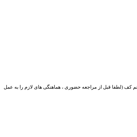
ک ایران بابکت : میدان حر . خ امام خمینی . خیابان کمالی . خیابان اسکندری جنوبی اول خیابان مرتضوی پلاک 8 طبقه هم کف (لطفا قبل از مراجعه حضوری ، هماهنگی های لازم را به عمل