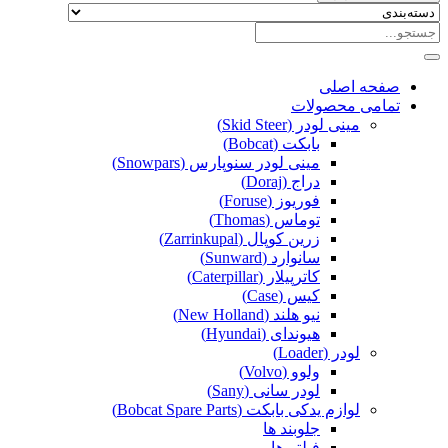
صفحه اصلی
تمامی محصولات
مینی لودر (Skid Steer)
بابکت (Bobcat)
مینی لودر سنوپارس (Snowpars)
دراج (Doraj)
فوریوز (Foruse)
توماس (Thomas)
زرین کوپال (Zarrinkupal)
سانوارد (Sunward)
کاترپیلار (Caterpillar)
کیس (Case)
نیو هلند (New Holland)
هیوندای (Hyundai)
لودر (Loader)
ولوو (Volvo)
لودر سانی (Sany)
لوازم یدکی بابکت (Bobcat Spare Parts)
جلوبند ها
فیلتر ها