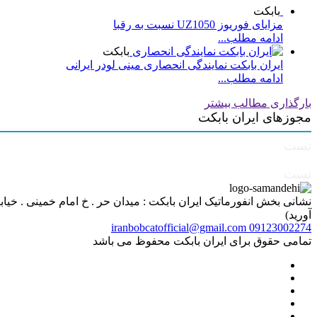
بابکت
مزایای فوریوز UZ1050 نسبت به رقبا
ادامه مطلب...
بابکت
ایران بابکت نمایندگی انحصاری مینی لودر ایرانی
ادامه مطلب...
بارگذاری مطالب بیشتر
مجوزهای ایران بابکت
تست
تست
آورید)
iranbobcatofficial@gmail.com
09123002274
تمامی حقوق برای ایران بابکت محفوظ می باشد