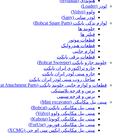
هیوندای (Hyundai)
لودر (Loader)
ولوو (Volvo)
لودر سانی (Sany)
لوازم یدکی بابکت (Bobcat Spare Parts)
جلوبند ها
فیلتر ها
قطعات موتور
قطعات هیدرولیک
لوازم جانبی
قطعات برقی بابکت
جلوبند جارو بابکت (Bobcat Sweeper)
جارو تراکتوری ایران بابکت
جارو مینی لودر ایران بابکت
ساحل روب مینی لودر ایران بابکت
قطعات و لوازم جانبی جلوبند بابکت (Bobcat Attachment Parts)
برس و فرچه پلاستیکی
برس و فرچه سیمی
مینی بیل مکانیکی (Mini excavator)
مینی بیل مکانیکی بابکت (Bobcat)
مینی بیل مکانیکی ولوو (Volvo)
مینی بیل مکانیکی کوبوتا (Kubota)
مینی بیل مکانیکی فوریوز (ForUse)
مینی بیل مکانیکی ایکس سی ام جی (XCMG)