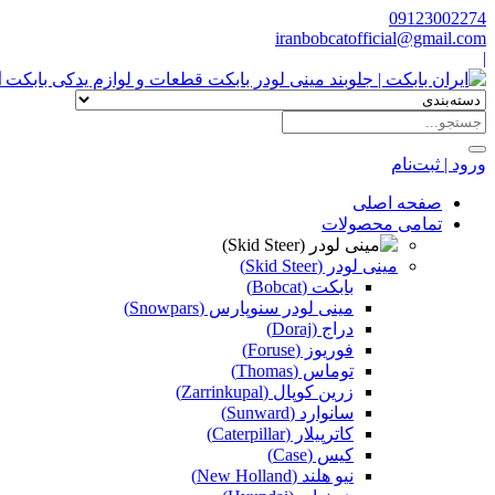
09123002274
iranbobcatofficial@gmail.com
|
ا
ورود | ثبت‌نام
صفحه اصلی
تمامی محصولات
مینی لودر (Skid Steer)
بابکت (Bobcat)
مینی لودر سنوپارس (Snowpars)
دراج (Doraj)
فوریوز (Foruse)
توماس (Thomas)
زرین کوپال (Zarrinkupal)
سانوارد (Sunward)
کاترپیلار (Caterpillar)
کیس (Case)
نیو هلند (New Holland)