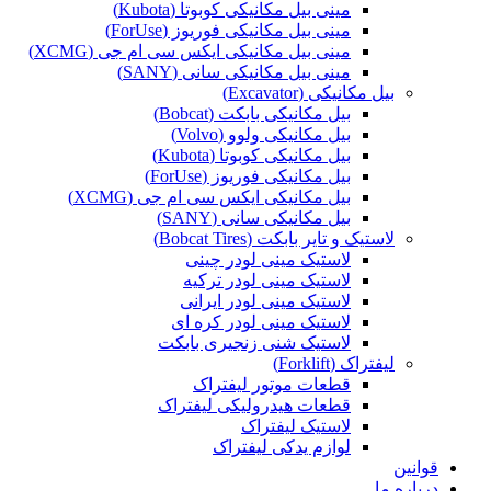
مینی بیل مکانیکی کوبوتا (Kubota)
مینی بیل مکانیکی فوریوز (ForUse)
مینی بیل مکانیکی ایکس سی ام جی (XCMG)
مینی بیل مکانیکی سانی (SANY)
بیل مکانیکی (Excavator)
بیل مکانیکی بابکت (Bobcat)
بیل مکانیکی ولوو (Volvo)
بیل مکانیکی کوبوتا (Kubota)
بیل مکانیکی فوریوز (ForUse)
بیل مکانیکی ایکس سی ام جی (XCMG)
بیل مکانیکی سانی (SANY)
لاستیک و تایر بابکت (Bobcat Tires)
لاستیک مینی لودر چینی
لاستیک مینی لودر ترکیه
لاستیک مینی لودر ایرانی
لاستیک مینی لودر کره ای
لاستیک شنی زنجیری بابکت
لیفتراک (Forklift)
قطعات موتور لیفتراک
قطعات هیدرولیکی لیفتراک
لاستیک لیفتراک
لوازم یدکی لیفتراک
قوانین
درباره ما