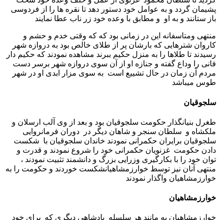
پشیمان گردد و به عوامل خود دستور دهد تا نقره ها را از فردوسی
باز ستانند و به او و مطابق با وعده خود زر ناب عطا نمایند
منتهی ومتاسفانه این در زمانی بود که که وقتی خدم و حشم و
کاروان شترهایی که بارشان پر از طلای خالص بود به دروازه شهر
رسیدند تا طلاها را به منزل حکیم ببرند مشاهده نمودند که حکیم دار
فانی را وداع گفته و جنازه او از آن سوی دروازه شهر برسر دست
مردم آن زمان در حال تشییع است به سوی مزار ابدی او در شهر
طوس میباشد
سلجوقیان
طغرل بنیانگذار حکومت سلجوقیان بود و بعد از وی آلب ارسلان و
ملکشاه و سلطان سنجر و شاهان دیگر در دوران فرمانروایی
سلجوقیان برایران حکمرانی نمودند خاندان سلجوقیان با شکست
دادن حکومت غزنویان حکمرانی خود را شروع نمودند و قدرت و
توان خود را با بکارگیری وزرایی بزرگ و دانشمند تثبیت نمودند ،
منتهی آنان نیز توسط خوارزمشاهیانشکست خوردند و حکومت را به
خوارزمشاهیان واگذار نمودند
خوارزمشاهیان
خوارزمشاهیان به مانند هر سلسله پادشاهی دیگری که برای خود