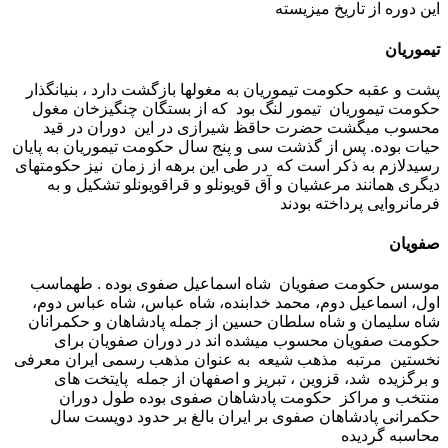
این دوره از تاریخ میزیسته
تیموریان
پشت و عقبه حکومت تیموریان به مغولها بازگشت دارد ، بنیانگذار
حکومت تیموریان تیمور لنگ بود که از بستگان چنگیزخان مغول
محسوب میگشت حضرت حاقظ شیرازی در این دوران در قید
حیات بوده. پس از گذشت سی و پنج سال حکومت تیموریان به پایان
رسیدلازم به ذکر است که در طی این برهه از زمان نیز حکومتهای
دیگری همانند مرعشیان و آق قویونلو و قراقویونلو تشکیل و به
فرمانروایی پرداخته بودند
صفویان
موسس حکومت صفویان شاه اسماعیل صفوی بوده . طهماسب
اول، اسماعیل دوم، محمد خدابنده، شاه عباس، شاه عباس دوم،
شاه سلیمان و شاه سلطان حسین از جمله پادشاهان و حکمرانان
حکومت صفویان محسوب میشده اند در دوران صفویان برای
نخستین مرتبه مذهب شیعه به عنوان مذهب رسمی ایران معرفی
و برگزیده شد، قزوین ، تبریز و اصفهان از جمله پایتخت های
منتخب و مراکز حکومت پادشاهان صفوی بوده طول دوران
حکمرانی پادشاهان صفوی بر ایران بالغ بر حدود دویست سال
محاسبه گردیده