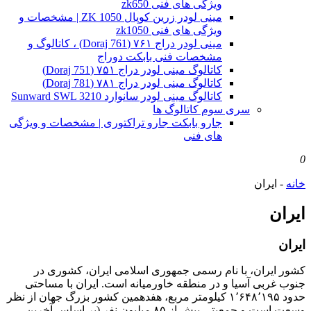
ویژگی های فنی zk650
مینی لودر زرین کوپال ZK 1050 | مشخصات و
ویژگی های فنی zk1050
مینی لودر دراج ۷۶۱ (Doraj 761) ، کاتالوگ و
مشخصات فنی بابکت دوراج
کاتالوگ مینی لودر دراج ۷۵۱ (Doraj 751)
کاتالوگ مینی لودر دراج ۷۸۱ (Doraj 781)
کاتالوگ مینی لودر سانوارد Sunward SWL 3210
سری سوم کاتالوگ ها
جارو بابکت جارو تراکتوری | مشخصات و ویژگی
های فنی
0
خانه
-
ایران
ایران
ایران
کشور ایران، با نام رسمی جمهوری اسلامی ایران، کشوری در
جنوب غربی آسیا و در منطقه خاورمیانه است. ایران با مساحتی
حدود ۱٬۶۴۸٬۱۹۵ کیلومتر مربع، هفدهمین کشور بزرگ جهان از نظر
وسعت است و جمعیتی بیش از ۸۵ میلیون نفر (بر اساس آخرین