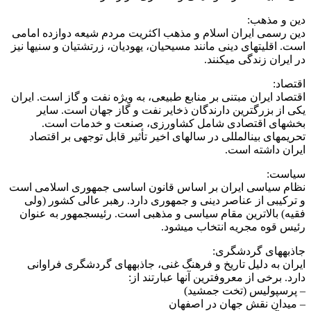
دین و مذهب:
دین رسمی ایران اسلام و مذهب اکثریت مردم شیعه دوازده امامی
است. اقلیتهای دینی مانند مسیحیان، یهودیان، زرتشتیان و سنیها نیز
در ایران زندگی میکنند.
اقتصاد:
اقتصاد ایران مبتنی بر منابع طبیعی، به ویژه نفت و گاز است. ایران
یکی از بزرگترین دارندگان ذخایر نفت و گاز جهان است. سایر
بخشهای اقتصادی شامل کشاورزی، صنعت و خدمات است.
تحریمهای بینالمللی در سالهای اخیر تأثیر قابل توجهی بر اقتصاد
ایران داشته است.
سیاست:
نظام سیاسی ایران بر اساس قانون اساسی جمهوری اسلامی است
و ترکیبی از عناصر دینی و جمهوری دارد. رهبر عالی کشور (ولی
فقیه) بالاترین مقام سیاسی و مذهبی است. رئیسجمهور به عنوان
رئیس قوه مجریه انتخاب میشود.
جاذبههای گردشگری:
ایران به دلیل تاریخ و فرهنگ غنی، جاذبههای گردشگری فراوانی
دارد. برخی از معروفترین آنها عبارتند از:
– پرسپولیس (تخت جمشید)
– میدان نقش جهان در اصفهان