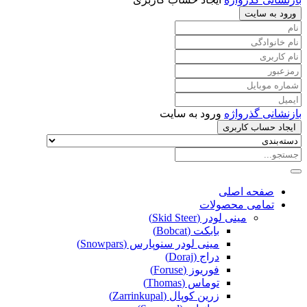
ورود به سایت
بازنشانی گذرواژه
ورود به سایت
ایجاد حساب کاربری
صفحه اصلی
تمامی محصولات
مینی لودر (Skid Steer)
بابکت (Bobcat)
مینی لودر سنوپارس (Snowpars)
دراج (Doraj)
فوریوز (Foruse)
توماس (Thomas)
زرین کوپال (Zarrinkupal)