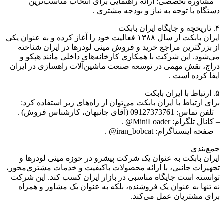
– مشاوره تخصصی: ارائه راهنمایی برای انتخاب مناسب‌ترین
دستگاه با توجه به نیاز و بودجه مشتری .
۴. تاریخچه و جایگاه ایران بابکت
ایران بابکت از سال ۱۳۸۸ فعالیت خود را آغاز کرده و به عنوان یکی
از بزرگترین مراجع خرید و فروش مینی لودرها در ایران شناخته
می‌شود. این شرکت با همکاری کارخانه‌های داخلی مانند هپکو و
دراج، نقش مهمی در توسعه صنعت ماشین‌آلات راهسازی در ایران
ایفا کرده است .
۵. ارتباط با ایران بابکت
برای ارتباط با ایران بابکت می‌توان از راه‌های زیر استفاده کرد:
– تلفن تماس: 09127373761 (آقای جانبهان، کارشناس فروش) .
– کانال تلگرام: MiniLoader@ .
– صفحه اینستاگرام: iran_bobcat@ .
جمع‌بندی
ایران بابکت به عنوان یک شرکت پیشرو در حوزه مینی لودرها و
تجهیزات جانبی، با ارائه محصولات باکیفیت و خدمات مشتری‌محور،
توانسته است جایگاه مناسبی در بازار ایران کسب کند. این شرکت
نه تنها به عنوان یک فروشنده، بلکه به عنوان یک مشاور و همراه
برای مشتریان عمل می‌کند.