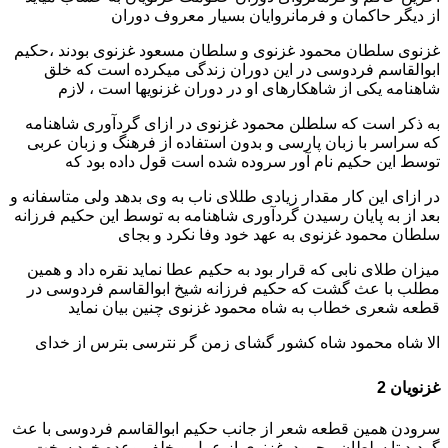
از دیگر حاکمان و فرمانروایان بسیار معروف دوران
غزنوی سلطان محمود غزنوی و سلطان مسعود غزنوی بودند ،حکیم
ابوالقاسم فردوسی در این دوران زندگی میکرده است که خلق
شاهنامه یکی از شاهکارهای او در دوران غزنویها است ، لازم
به ذکر است که سلطلن محمود غزنوی در ازای گردآوری شاهنامه
که سراسر با زبان پارسی و بدون استفاده از فرهنگ و زبان عربی
توسط این حکیم نام آور سروده شده است قول داده بود که
در ازای این کار مقدار زیادی طللای ناب به وی بدهد ولی متاسفانه و
بعد از به پایان رسیدن گردآوری شاهنامه به توسط این حکیم فرزانه
سلطان محمود غزنوی به عهد خود وفا نکرد و بجای
میزان طلای نابی که قرار بود به حکیم عطا نماید نقره داد و همین
مطلب با عث گشت که حکیم فرزانه شیخ ابوالقاسم فردوسی در
قطعه شعری خطاب به شاه محمود غزنوی چنین بیان نماید
الا شاه محمود شاه کشور گشای
زمن گر نترسی بترس از خدای
غزنویان 2
سرودن همین قطعه شعر از جانب حکیم ابوالقاسم فردوسی با عث
گردید تا سلطان محمود غزنوی از عمل و خلف وعده خود سخت