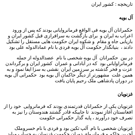
تاریخچه : کشور ایران
آل بویه
حکمرانان آل بویه فی الواقع فرمانروایانی بودند که پس از ورود
اعراب به ایران و برای بازگشت به سرافرازی قبل کشور ایران و
بازیابی جاه و مقام و شکوه ایران حکومت هایی مستقل را تشکیل
دادند ، بنیانگذار حکومت آل بویه فردی با نام عمادالدوله علی بود
در بین حکمرانان آل بویه شخصی با نام عضدالدوله از جمله
فرمانراوایانی بود که در آبادانی و عمران کشور ایران و برگرداندن
عزت و فخر گذشته بر سرزمین ایران نقشی به سزا ایفا نمود و به
همین علت مشهورتر از دیگر حاکمان آل بویه بود حکمرانی آل بویه
در دوران پادشاهی ملک رحیم پایان یافت
غزنویان
غزنویان یکی از حکمرانان قدرتمندی بودند که فرمانروایی خود را از
افغانستان آغاز نمودند تا جاییکه قادر گشتند هندوستان را نیز به
تصرف خود درآورند ، پایه گذار حکمرانی حکومت
غزنویان شخصی با نام آلپ تکین بود و فردی با نام خسروملک
آخرین حاکم و فرمانروای دوران حکومت غزنویان به حساب میاید