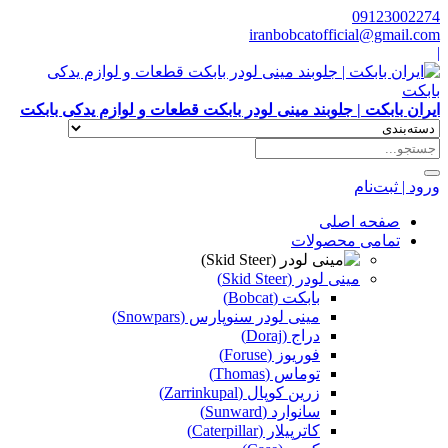
09123002274
iranbobcatofficial@gmail.com
|
ایران بابکت | جلوبند مینی لودر بابکت قطعات و لوازم یدکی بابکت
ورود | ثبت‌نام
صفحه اصلی
تمامی محصولات
مینی لودر (Skid Steer)
بابکت (Bobcat)
مینی لودر سنوپارس (Snowpars)
دراج (Doraj)
فوریوز (Foruse)
توماس (Thomas)
زرین کوپال (Zarrinkupal)
سانوارد (Sunward)
کاترپیلار (Caterpillar)