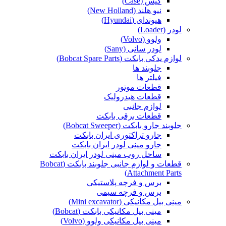
کیس (Case)
نیو هلند (New Holland)
هیوندای (Hyundai)
لودر (Loader)
ولوو (Volvo)
لودر سانی (Sany)
لوازم یدکی بابکت (Bobcat Spare Parts)
جلوبند ها
فیلتر ها
قطعات موتور
قطعات هیدرولیک
لوازم جانبی
قطعات برقی بابکت
جلوبند جارو بابکت (Bobcat Sweeper)
جارو تراکتوری ایران بابکت
جارو مینی لودر ایران بابکت
ساحل روب مینی لودر ایران بابکت
قطعات و لوازم جانبی جلوبند بابکت (Bobcat
Attachment Parts)
برس و فرچه پلاستیکی
برس و فرچه سیمی
مینی بیل مکانیکی (Mini excavator)
مینی بیل مکانیکی بابکت (Bobcat)
مینی بیل مکانیکی ولوو (Volvo)