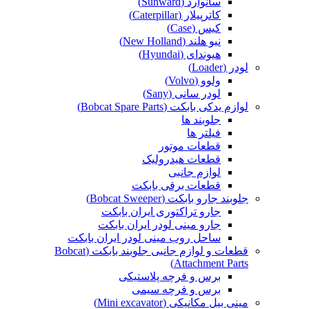
سانوارد (Sunward)
کاترپیلار (Caterpillar)
کیس (Case)
نیو هلند (New Holland)
هیوندای (Hyundai)
لودر (Loader)
ولوو (Volvo)
لودر سانی (Sany)
لوازم یدکی بابکت (Bobcat Spare Parts)
جلوبند ها
فیلتر ها
قطعات موتور
قطعات هیدرولیک
لوازم جانبی
قطعات برقی بابکت
جلوبند جارو بابکت (Bobcat Sweeper)
جارو تراکتوری ایران بابکت
جارو مینی لودر ایران بابکت
ساحل روب مینی لودر ایران بابکت
قطعات و لوازم جانبی جلوبند بابکت (Bobcat
Attachment Parts)
برس و فرچه پلاستیکی
برس و فرچه سیمی
مینی بیل مکانیکی (Mini excavator)