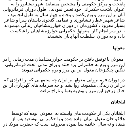
پایتخت و مرکز حکومتی را مشخص مینمایند شهر نیشابور را به
عنوان پایتخت حکمرانی خود تعیین نمودند ، طول دوران فرمانروایی
آنان بر این مرز و بوم یکصد و پنجاه و چهار سال به طول انجامید ،
شاعر شهیر عطار نیشابوری و نظامی گنجوی داستان سرا و شاعر
بسیار معروف کشورمان در دوران خوارزمشاهیان زندگی مینمودند
، در سر انجام کار مغولها حکمرانی خوارزمشاهیان را شکست
داده و به دوران سلطنت آنها پایان بخشیدند
مغولها
مغولان با توفیق یافتن بر حکومت خوارزمشاهیان مدت زمانی را در
این مرز و بوم به حکمرانی پرداختند و برای مدتی تحت فرمانروایی
ننگین چنگیزخان مغول بر این مرز و بوم حکمرانی نمودند.
در دوران فرمانروایی مغولها بر ایران چه ستمهایی که بر افرادی که
در ایران زندگی مینمودند روا نشد و چه سرمایه های گهرباری از این
خاک زرخیز این مرز و بوم به یغما و تاراج نرفت
ایلخانان
ایلخانان یکی از حکومت های وابسته به مغولان بوده که توسط
هلاکو خان مغول بنیان نهاده شده و با حکمرانی ابوسعید پس از
هفتاد و نه سال خاتمه پیدا نموده معروف است که حضرت مولانا در