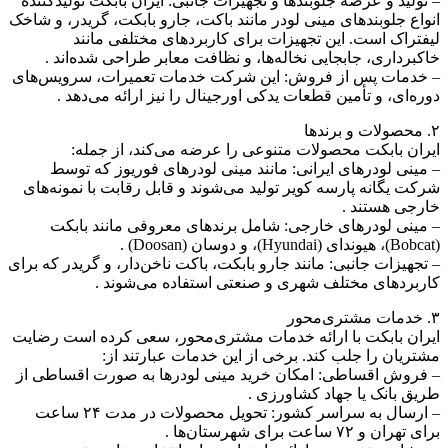
– تولید و عرضه جلوبندها و تجهیزات جانبی: ایران بابکت تولیدکننده
انواع جلوبندهای مینی لودر مانند باکت، جارو بابکت، گریدر، و شاخک
لیفتراک است. این تجهیزات برای کاربردهای مختلفی مانند
خاکبرداری، جابجایی نخاله‌ها، و نظافت معابر طراحی شده‌اند .
– خدمات پس از فروش: این شرکت خدمات تعمیرات، سرویس‌های
دوره‌ای، و تأمین قطعات یدکی اورجینال را نیز ارائه می‌دهد .
۲. محصولات و برندها
ایران بابکت محصولات متنوعی را عرضه می‌کند، از جمله:
– مینی لودرهای ایرانی: مانند مینی لودرهای فوریوز که توسط
شرکت یگانه پارسه کویر تولید می‌شوند و قابل رقابت با نمونه‌های
خارجی هستند .
– مینی لودرهای خارجی: شامل برندهای معروفی مانند بابکت
(Bobcat)، هیوندای (Hyundai)، و دوسان (Doosan) .
– تجهیزات جانبی: مانند جارو بابکت، باکت ناخن‌دار، و گریدر که برای
کاربردهای مختلف شهری و صنعتی استفاده می‌شوند .
۳. خدمات مشتری‌محور
ایران بابکت با ارائه خدمات مشتری‌محور، سعی کرده است رضایت
مشتریان را جلب کند. برخی از این خدمات عبارتند از:
– فروش اقساطی: امکان خرید مینی لودرها به صورت اقساطی از
طریق بانک یا جهاد کشاورزی .
– ارسال به سراسر کشور: تحویل محصولات در مدت ۲۴ ساعت
برای تهران و ۷۲ ساعت برای شهرستان‌ها .