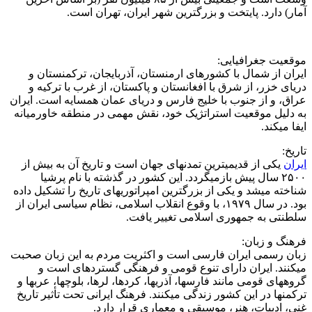
آمار) دارد. پایتخت و بزرگترین شهر ایران، تهران است.
موقعیت جغرافیایی:
ایران از شمال با کشورهای ارمنستان، آذربایجان، ترکمنستان و
دریای خزر، از شرق با افغانستان و پاکستان، از غرب با ترکیه و
عراق، و از جنوب با خلیج فارس و دریای عمان همسایه است. ایران
به دلیل موقعیت استراتژیک خود، نقش مهمی در منطقه خاورمیانه
ایفا میکند.
تاریخ:
ایران
یکی از قدیمیترین تمدنهای جهان است و تاریخ آن به بیش از
۲۵۰۰ سال پیش بازمیگردد. این کشور در گذشته با نام پرشیا
شناخته میشد و یکی از بزرگترین امپراتوریهای تاریخ را تشکیل داده
بود. در سال ۱۹۷۹، با وقوع انقلاب اسلامی، نظام سیاسی ایران از
سلطنتی به جمهوری اسلامی تغییر یافت.
فرهنگ و زبان:
زبان رسمی ایران فارسی است و اکثریت مردم به این زبان صحبت
میکنند. ایران دارای تنوع قومی و فرهنگی گستردهای است و
گروههای قومی مانند فارسها، آذریها، کردها، لرها، بلوچها، عربها و
ترکمنها در این کشور زندگی میکنند. فرهنگ ایرانی تحت تأثیر تاریخ
غنی، ادبیات، هنر، موسیقی و معماری قرار دارد.