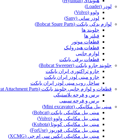
هیوندای (Hyundai)
لودر (Loader)
ولوو (Volvo)
لودر سانی (Sany)
لوازم یدکی بابکت (Bobcat Spare Parts)
جلوبند ها
فیلتر ها
قطعات موتور
قطعات هیدرولیک
لوازم جانبی
قطعات برقی بابکت
جلوبند جارو بابکت (Bobcat Sweeper)
جارو تراکتوری ایران بابکت
جارو مینی لودر ایران بابکت
ساحل روب مینی لودر ایران بابکت
قطعات و لوازم جانبی جلوبند بابکت (Bobcat Attachment Parts)
برس و فرچه پلاستیکی
برس و فرچه سیمی
مینی بیل مکانیکی (Mini excavator)
مینی بیل مکانیکی بابکت (Bobcat)
مینی بیل مکانیکی ولوو (Volvo)
مینی بیل مکانیکی کوبوتا (Kubota)
مینی بیل مکانیکی فوریوز (ForUse)
مینی بیل مکانیکی ایکس سی ام جی (XCMG)