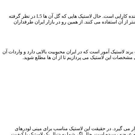
گل یا عاج لاستیک از مهمترین موضوعاتی به حساب می آید که باید در رابطه با یک لاستیک از آن اطلاعات داشت؛ چرا که گل لاستیک تعیین کننده کارایی است. حال لاستیک هایی که گل آن ها L5 در نظر گرفته
از آن استفاده می کنند. از همین رو در بازار ایران طرفداران
ولات با کیفیت برند لاستیک آمور است که در ایران محبوبیت بالایی دارد و واردات آن
سوب می شود، در بازار لاستیک ها نقش مهمی دارد که در سایز 16.5 ˣ 12 مورد استفاده قرار می گیرد. در حقیقت این لاستیک مناسب برای مینی لودرهای
ست که می توان به مواردی چون s250، s300 و s770 اشاره کرد. همچنین باید متذکر شد که این لاستیک در سایز 16.5 ˣ 10 نیز به عرضه رسیده است. حال اگر شما به دنبال یک لاستیک با کیفیت