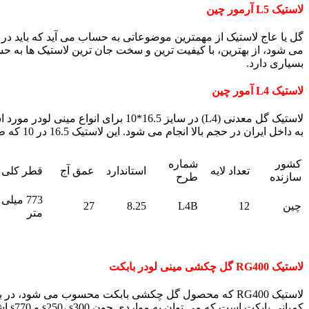
لاستیک L5 آرمور چین
می شود، از بهترین، با کیفیت ترین و سخت جان ترین لاستیک ها به حس
بسیاری دارد.
لاستیک L4 آمور چین
لاستیک گل معدنی (L4) در سایز 16.5
به داخل ایران در حجم بالا انجام می شود. این لاستیک 16.5 در 10 که طرحی چون L-4B دارد، از 12 لایه تشکیل شده است. در ادامه به بررسی مشخصات این لاستیک می پردازیم تا از آن ها مطلع شوید.
کشور
شماره
تعداد لایه
استاندارد
عمق آج
قطر کلی
سازنده
طرح
773 میلی
چین
12
L4B
8.25
27
متر
لاستیک RG400 گل چکشی مینی لودر بابکت