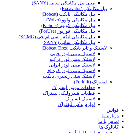
مینی بیل مکانیکی سانی (SANY)
بیل مکانیکی (Excavator)
بیل مکانیکی بابکت (Bobcat)
بیل مکانیکی ولوو (Volvo)
بیل مکانیکی کوبوتا (Kubota)
بیل مکانیکی فوریوز (ForUse)
بیل مکانیکی ایکس سی ام جی (XCMG)
بیل مکانیکی سانی (SANY)
لاستیک و تایر بابکت (Bobcat Tires)
لاستیک مینی لودر چینی
لاستیک مینی لودر ترکیه
لاستیک مینی لودر ایرانی
لاستیک مینی لودر کره ای
لاستیک شنی زنجیری بابکت
لیفتراک (Forklift)
قطعات موتور لیفتراک
قطعات هیدرولیکی لیفتراک
لاستیک لیفتراک
لوازم یدکی لیفتراک
قوانین
درباره ما
تماس با ما
کاتالوگ ها
سری اول کاتالوگ ها