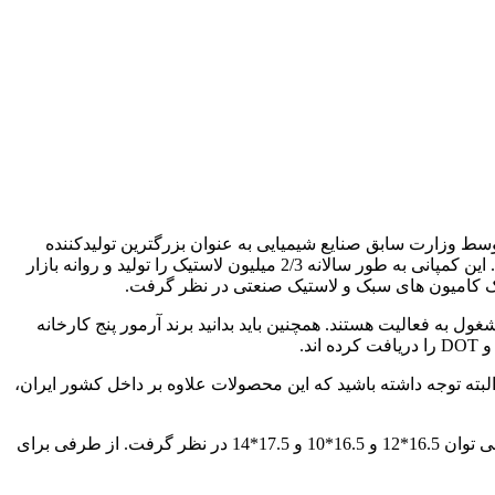
1951 با مسئولیت محدود تاسیس شد، چرا که قبلا کارخانه لاستیک Jiangsu بود. این کارخانه توسط وزارت سابق صنایع شیمیایی به عنوان بزرگترین تولیدکننده
لاستیک در چین محسوب می شود که سالانه 3 میلیارد یوان فروش را تجربه می کند و از صادرات آن به درآمد 80 میلیون دلار آمریکا می رسد. این کمپانی به طور سالانه 2/3 میلیون لاستیک را تولید و روانه بازار
ند مشغول به فعالیت هستند و باید گفت 410 تکنسین نیز در این کمپانی مشغول به فعالیت هستند. همچنین باید بدانید برند آرمور پنج کارخانه
لبته توجه داشته باشید که این محصولات علاوه بر داخل کشور ایران،
در رابطه با لاستیک آرمور موضوعی وجود دارد و آن این است که محصولات آن به طور کلی در سه سایز تولید می شوند که این سه سایز را می توان 16.5*12 و 16.5*10 و 17.5*14 در نظر گرفت. از طرفی برای