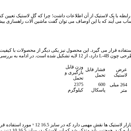
اب می آیند که با این اوصاف می توان گفت ماشین آلات راهسازی بیشتر 
*10 برای انواع مینی لودر مورد استفاده قرار می گیرد. این محصول نیز یکی دیگر از محص
وزن قابل
عرض
فشار قابل
بارگیری و
لاستیک
تحمل
تحمل
2375
600
264 میلی
پاسکال
کیلوگرم
متر
لاستیک RG400 که محصول گل چکشی بابکت مح
کمپانی بابکت ا