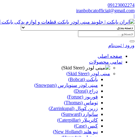
09123002274
iranbobcatofficial@gmail.com
|
ا
ورود | ثبت‌نام
صفحه اصلی
تمامی محصولات
مینی لودر (Skid Steer)
بابکت (Bobcat)
مینی لودر سنوپارس (Snowpars)
دراج (Doraj)
فوریوز (Foruse)
توماس (Thomas)
زرین کوپال (Zarrinkupal)
سانوارد (Sunward)
کاترپیلار (Caterpillar)
کیس (Case)
نیو هلند (New Holland)