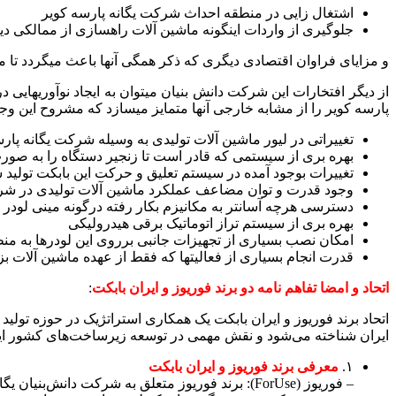
اشتغال زایی در منطقه احداث شرکت یگانه پارسه کویر
جلوگیری از واردات اینگونه ماشین آلات راهسازی از ممالکی د
و مزایای فراوان اقتصادی دیگری که ذکر همگی آنها باعث میگردد تا مث
از دیگر افتخارات این شرکت دانش بنیان میتوان به ایجاد نوآوریهای
پارسه کویر را از مشابه خارجی آنها متمایز میسازد که مشروح این وجوه 
تغییراتی در لیور ماشین آلات تولیدی به وسیله شرکت یگانه پارسه کویر FORUSE بوجود آمده که قادر است لاستیک سایی این وسیله را نسبت به مشابه خارجی تولید شد
بهره بری از سیستمی که قادر است تا زنجیر دستگاه را به صورت 
تغییرات بوجود آمده در سیستم تعلیق و حرکت این بابکت تولید
وجود قدرت و توان مضاعف عملکرد ماشین آلات تولیدی در شرکت 
دسترسی هرچه آسانتر به مکانیزم بکار رفته درگونه مینی لودر های تولیدی در شرکت FORUSE نسبت به لود
بهره بری از سیستم تراز اتوماتیک برقی هیدرولیکی
امکان نصب بسیاری از تجهیزات جانبی برروی این لودرها به من
قدرت انجام بسیاری از فعالیتها که فقط از عهده ماشین آلات ب
اتحاد و امضا تفاهم نامه دو برند فوریوز و ایران بابکت
:
اتحاد برند فوریوز و ایران بابکت یک همکاری استراتژیک در حوزه تولی
ایران شناخته می‌شود و نقش مهمی در توسعه زیرساخت‌های کشور ایفا 
۱.
معرفی برند فوریوز و ایران بابکت