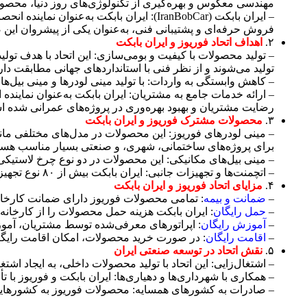
مهندسی معکوس و بهره‌گیری از تکنولوژی‌های روز دنیا، محصولاتی
– ایران بابکت (IranBobCar): ایران بابکت
فروش حرفه‌ای و پشتیبانی فنی، به‌عنوان یکی از پیشروان این
۲.
اهداف اتحاد فوریوز و ایران بابکت
– تولید محصولات با کیفیت و بومی‌سازی: این اتحاد با هدف تو
تولید می‌شوند و از نظر فنی با استانداردهای جهانی مطابقت دارن
– کاهش وابستگی به واردات: با تولید مینی لودرها و مینی بیل
– ارائه خدمات جامع به مشتریان: ایران بابکت به‌عنوان نماین
رضایت مشتریان و بهبود بهره‌وری در پروژه‌های عمرانی شده 
۳.
محصولات مشترک فوریوز و ایران بابکت
برای پروژه‌های ساختمانی، شهری، و صنعتی بسیار مناسب هستن
– مینی بیل‌های مکانیکی: این محصولات در دو نوع چرخ لاستیکی
– اتچمنت‌ها و تجهیزات جانبی: ایران بابکت بیش از ۸۰ نوع تجهیزات جانبی مانند جاروهای صنعتی، برف‌روب‌ها، و پیکورها را برای نصب بر روی مینی لودرهای فوریوز ارائه می‌دهد.
۴.
مزایای اتحاد فوریوز و ایران بابکت
–
ضمانت و بیمه
: تمامی محصولات فوریوز دارای ضمانت کارخانه
–
حمل رایگان
: ایران بابکت هزینه حمل محصولات را از کارخانه
–
آموزش رایگان
: اپراتورهای معرفی‌شده توسط مشتریان، آموزش
–
اقامت رایگان
: در صورت خرید محصولات، امکان اقامت رایگان 
۵.
نقش اتحاد در توسعه صنعتی ایران
– اشتغال‌زایی: این اتحاد با تولید محصولات داخلی، به ایجاد 
– همکاری با شهرداری‌ها و دهیاری‌ها: ایران بابکت و فوریوز با
– صادرات به کشورهای همسایه: محصولات فوریوز به کشورهایی م