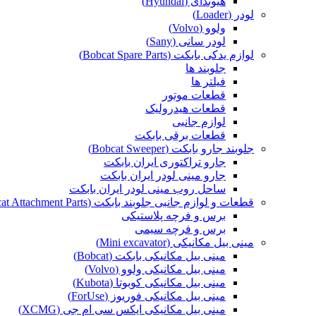
هیوندای (Hyundai)
لودر (Loader)
ولوو (Volvo)
لودر سانی (Sany)
لوازم یدکی بابکت (Bobcat Spare Parts)
جلوبند ها
فیلتر ها
قطعات موتور
قطعات هیدرولیک
لوازم جانبی
قطعات برقی بابکت
جلوبند جارو بابکت (Bobcat Sweeper)
جارو تراکتوری ایران بابکت
جارو مینی لودر ایران بابکت
ساحل روب مینی لودر ایران بابکت
قطعات و لوازم جانبی جلوبند بابکت (Bobcat Attachment Parts)
برس و فرچه پلاستیکی
برس و فرچه سیمی
مینی بیل مکانیکی (Mini excavator)
مینی بیل مکانیکی بابکت (Bobcat)
مینی بیل مکانیکی ولوو (Volvo)
مینی بیل مکانیکی کوبوتا (Kubota)
مینی بیل مکانیکی فوریوز (ForUse)
مینی بیل مکانیکی ایکس سی ام جی (XCMG)