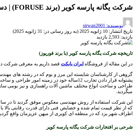
شرکت یگانه پارسه کویر (برند FORUSE) | دستاورد ها و افتخارات
نویسنده: sirwan2001
تاریخ انتشار:
10 ژانویه 2025 (به روز رسانی در: 31 ژانویه 2025)
بازدید:
2,593 بازدید
تاریخچه شرکت یگانه پارسه کویر (با برند فوریوز)
در این مقاله از فروشگاه
ایران بابکت
قصد داریم به معرفی شرکت دانش ب
گروهی از کارشناسان شایسته این مرز و بوم که در رشته های مهندس
پشتوانه قرار دادن تجارب 12ساله خود در زمینه امور طراحی و ساخت ، به این افتخار نایل آمدند تا در سال 1392
طراحی و ساخت انواع مختلف ماشین آلات راهسازی و نیز بومی سازی
میگردید.
اطراف شهر یزد که در منطقه ای کویری از میهن عزیزمان واقع گردیده 
شرحی بر افتخارات شرکت یگانه پارسه کویر