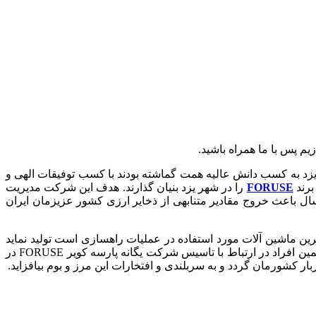
یم پس با ما همراه باشید.
زد به کسب دانش عالیه همت گماشته بودند با کسب توفیقات الهی و
برند
FORUSE
را در شهر یزد بنیان گذارند. هدف این شرکت مدیریت
 باعث خروج مقادیر متنابهی از ذخایر ارزی کشور عزیزمان ایران
گردید تا در سال 1394 اولین محصول خود با نام اسکیدلودر (SSL) را که یکی از مدرنترین ماشین آلات مورد استفاده در عملیات راهسازی است تولید نماید
که از نظر قیمت تمام شده و خصایص فنی دارای قدرت رقابتی بالا با تمامی محصولات وارداتی از کشورهای گوناگون میباشد. همت والای همین افراد در ارتباط با تاسیس شرکت یگانه پارسه کویر FORUSE در
ر کشورمان گردد و به سربلندی و افتخارات این مرز و بوم بیافزاید.