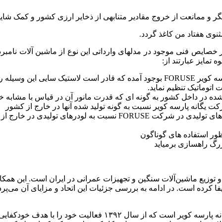
یگر و ممانعت از خروج مقادیر متنابهی از ذخایر ارزی کشور و کمک شا
نوی هفتاد من کاغذ گردد.
ی در خصایص فنی موجود در مدلهای وارداتی این نوع از ماشین آلات نا
تمایز عبارتند از:
ه اش بسیار کمترکند.
اتوماتیک تنظیم نماید.
 شده در داخل کشور به گونه ای که قدرت مانور آن در قیاس با مشابه 
یگانه پارسه کویر نسبت به گونه تولید شده آنها در خارج از کشور
رهای تولیدی در خارج از کشور ایران
ظور استفاده های گوناگون
زرگ راهسازی برمیاید
د و توزیع ماشین‌آلات سنگین و تجهیزات عمرانی در ایران است. این هم
کرده است. در ادامه به بررسی جزئیات این اتحاد و مزایای آن می‌پردا
– فوریوز (ForUse): برند فوریوز متعلق به شرکت دانش‌بنیان یگانه 