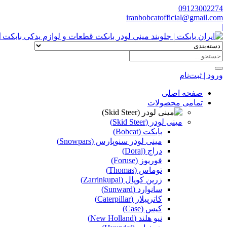
09123002274
iranbobcatofficial@gmail.com
|
ا
ورود | ثبت‌نام
صفحه اصلی
تمامی محصولات
مینی لودر (Skid Steer)
بابکت (Bobcat)
مینی لودر سنوپارس (Snowpars)
دراج (Doraj)
فوریوز (Foruse)
توماس (Thomas)
زرین کوپال (Zarrinkupal)
سانوارد (Sunward)
کاترپیلار (Caterpillar)
کیس (Case)
نیو هلند (New Holland)