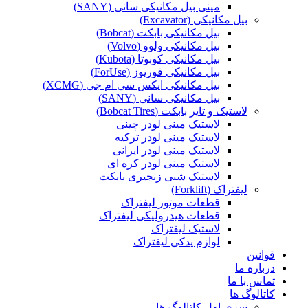
مینی بیل مکانیکی سانی (SANY)
بیل مکانیکی (Excavator)
بیل مکانیکی بابکت (Bobcat)
بیل مکانیکی ولوو (Volvo)
بیل مکانیکی کوبوتا (Kubota)
بیل مکانیکی فوریوز (ForUse)
بیل مکانیکی ایکس سی ام جی (XCMG)
بیل مکانیکی سانی (SANY)
لاستیک و تایر بابکت (Bobcat Tires)
لاستیک مینی لودر چینی
لاستیک مینی لودر ترکیه
لاستیک مینی لودر ایرانی
لاستیک مینی لودر کره ای
لاستیک شنی زنجیری بابکت
لیفتراک (Forklift)
قطعات موتور لیفتراک
قطعات هیدرولیکی لیفتراک
لاستیک لیفتراک
لوازم یدکی لیفتراک
قوانین
درباره ما
تماس با ما
کاتالوگ ها
سری اول کاتالوگ ها