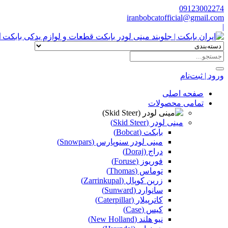
09123002274
iranbobcatofficial@gmail.com
|
ا
ورود | ثبت‌نام
صفحه اصلی
تمامی محصولات
مینی لودر (Skid Steer)
بابکت (Bobcat)
مینی لودر سنوپارس (Snowpars)
دراج (Doraj)
فوریوز (Foruse)
توماس (Thomas)
زرین کوپال (Zarrinkupal)
سانوارد (Sunward)
کاترپیلار (Caterpillar)
کیس (Case)
نیو هلند (New Holland)