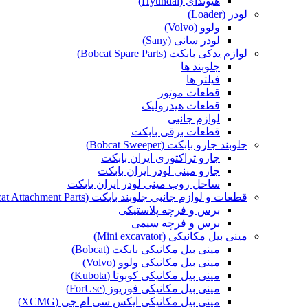
هیوندای (Hyundai)
لودر (Loader)
ولوو (Volvo)
لودر سانی (Sany)
لوازم یدکی بابکت (Bobcat Spare Parts)
جلوبند ها
فیلتر ها
قطعات موتور
قطعات هیدرولیک
لوازم جانبی
قطعات برقی بابکت
جلوبند جارو بابکت (Bobcat Sweeper)
جارو تراکتوری ایران بابکت
جارو مینی لودر ایران بابکت
ساحل روب مینی لودر ایران بابکت
قطعات و لوازم جانبی جلوبند بابکت (Bobcat Attachment Parts)
برس و فرچه پلاستیکی
برس و فرچه سیمی
مینی بیل مکانیکی (Mini excavator)
مینی بیل مکانیکی بابکت (Bobcat)
مینی بیل مکانیکی ولوو (Volvo)
مینی بیل مکانیکی کوبوتا (Kubota)
مینی بیل مکانیکی فوریوز (ForUse)
مینی بیل مکانیکی ایکس سی ام جی (XCMG)