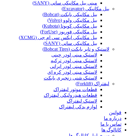
مینی بیل مکانیکی سانی (SANY)
بیل مکانیکی (Excavator)
بیل مکانیکی بابکت (Bobcat)
بیل مکانیکی ولوو (Volvo)
بیل مکانیکی کوبوتا (Kubota)
بیل مکانیکی فوریوز (ForUse)
بیل مکانیکی ایکس سی ام جی (XCMG)
بیل مکانیکی سانی (SANY)
لاستیک و تایر بابکت (Bobcat Tires)
لاستیک مینی لودر چینی
لاستیک مینی لودر ترکیه
لاستیک مینی لودر ایرانی
لاستیک مینی لودر کره ای
لاستیک شنی زنجیری بابکت
لیفتراک (Forklift)
قطعات موتور لیفتراک
قطعات هیدرولیکی لیفتراک
لاستیک لیفتراک
لوازم یدکی لیفتراک
قوانین
درباره ما
تماس با ما
کاتالوگ ها
سری اول کاتالوگ ها