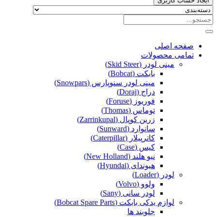
ایجاد حساب کاربری
صفحه اصلی
تمامی محصولات
مینی لودر (Skid Steer)
بابکت (Bobcat)
مینی لودر سنوپارس (Snowpars)
دراج (Doraj)
فوریوز (Foruse)
توماس (Thomas)
زرین کوپال (Zarrinkupal)
سانوارد (Sunward)
کاترپیلار (Caterpillar)
کیس (Case)
نیو هلند (New Holland)
هیوندای (Hyundai)
لودر (Loader)
ولوو (Volvo)
لودر سانی (Sany)
لوازم یدکی بابکت (Bobcat Spare Parts)
جلوبند ها