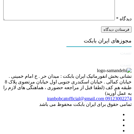
دیدگاه
*
مجوزهای ایران بابکت
تست
تست
نشانی بخش انفورماتیک ایران بابکت : میدان حر . خ امام خمینی .
خیابان کمالی . خیابان اسکندری جنوبی اول خیابان مرتضوی پلاک 8
طبقه هم کف (لطفا قبل از مراجعه حضوری ، هماهنگی های لازم را
به عمل آورید)
iranbobcatofficial@gmail.com
09123002274
تمامی حقوق برای ایران بابکت محفوظ می باشد