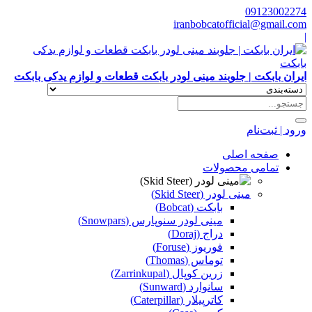
09123002274
iranbobcatofficial@gmail.com
|
ایران بابکت | جلوبند مینی لودر بابکت قطعات و لوازم یدکی بابکت
ورود | ثبت‌نام
صفحه اصلی
تمامی محصولات
مینی لودر (Skid Steer)
بابکت (Bobcat)
مینی لودر سنوپارس (Snowpars)
دراج (Doraj)
فوریوز (Foruse)
توماس (Thomas)
زرین کوپال (Zarrinkupal)
سانوارد (Sunward)
کاترپیلار (Caterpillar)