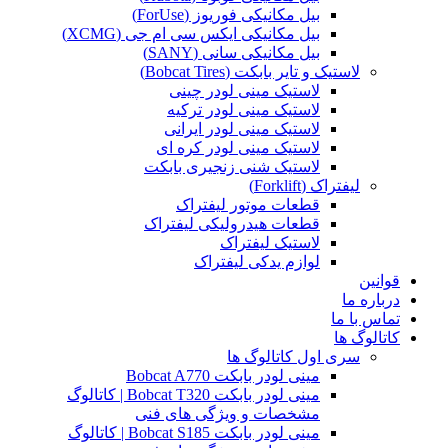
بیل مکانیکی فوریوز (ForUse)
بیل مکانیکی ایکس سی ام جی (XCMG)
بیل مکانیکی سانی (SANY)
لاستیک و تایر بابکت (Bobcat Tires)
لاستیک مینی لودر چینی
لاستیک مینی لودر ترکیه
لاستیک مینی لودر ایرانی
لاستیک مینی لودر کره ای
لاستیک شنی زنجیری بابکت
لیفتراک (Forklift)
قطعات موتور لیفتراک
قطعات هیدرولیکی لیفتراک
لاستیک لیفتراک
لوازم یدکی لیفتراک
قوانین
درباره ما
تماس با ما
کاتالوگ ها
سری اول کاتالوگ ها
مینی لودر بابکت Bobcat A770
مینی لودر بابکت Bobcat T320 | کاتالوگ
مشخصات و ویژگی های فنی
مینی لودر بابکت Bobcat S185 | کاتالوگ