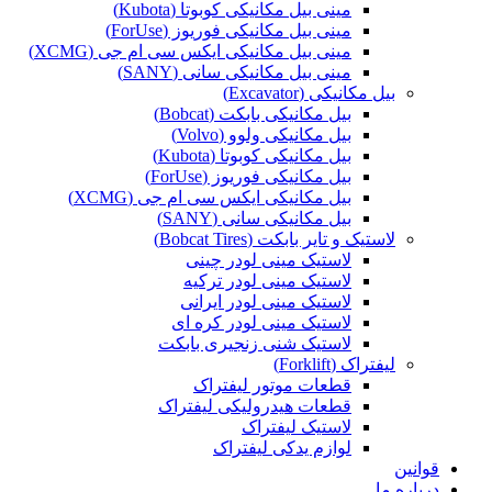
مینی بیل مکانیکی کوبوتا (Kubota)
مینی بیل مکانیکی فوریوز (ForUse)
مینی بیل مکانیکی ایکس سی ام جی (XCMG)
مینی بیل مکانیکی سانی (SANY)
بیل مکانیکی (Excavator)
بیل مکانیکی بابکت (Bobcat)
بیل مکانیکی ولوو (Volvo)
بیل مکانیکی کوبوتا (Kubota)
بیل مکانیکی فوریوز (ForUse)
بیل مکانیکی ایکس سی ام جی (XCMG)
بیل مکانیکی سانی (SANY)
لاستیک و تایر بابکت (Bobcat Tires)
لاستیک مینی لودر چینی
لاستیک مینی لودر ترکیه
لاستیک مینی لودر ایرانی
لاستیک مینی لودر کره ای
لاستیک شنی زنجیری بابکت
لیفتراک (Forklift)
قطعات موتور لیفتراک
قطعات هیدرولیکی لیفتراک
لاستیک لیفتراک
لوازم یدکی لیفتراک
قوانین
درباره ما