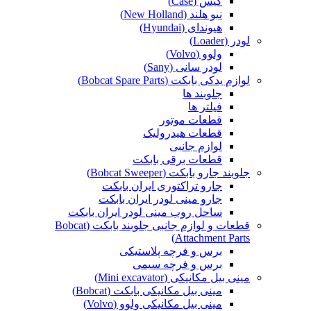
کیس (Case)
نیو هلند (New Holland)
هیوندای (Hyundai)
لودر (Loader)
ولوو (Volvo)
لودر سانی (Sany)
لوازم یدکی بابکت (Bobcat Spare Parts)
جلوبند ها
فیلتر ها
قطعات موتور
قطعات هیدرولیک
لوازم جانبی
قطعات برقی بابکت
جلوبند جارو بابکت (Bobcat Sweeper)
جارو تراکتوری ایران بابکت
جارو مینی لودر ایران بابکت
ساحل روب مینی لودر ایران بابکت
قطعات و لوازم جانبی جلوبند بابکت (Bobcat
Attachment Parts)
برس و فرچه پلاستیکی
برس و فرچه سیمی
مینی بیل مکانیکی (Mini excavator)
مینی بیل مکانیکی بابکت (Bobcat)
مینی بیل مکانیکی ولوو (Volvo)