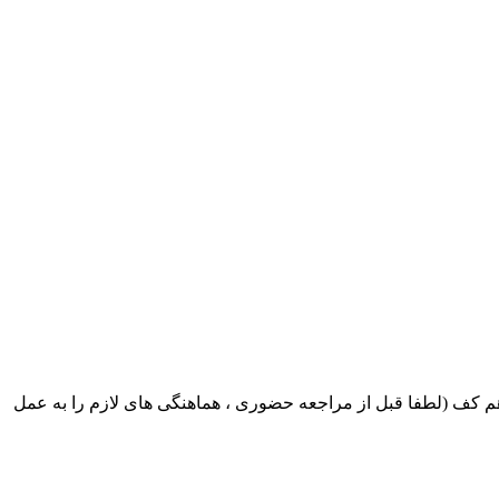
ک ایران بابکت : میدان حر . خ امام خمینی . خیابان کمالی . خیابان اسکندری جنوبی اول خیابان مرتضوی پلاک 8 طبقه هم کف (لطفا قبل از مراجعه حضوری ، هماهنگی های لازم را به عمل