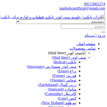
09123002274
iranbobcatofficial@gmail.com
|
ا
ورود | ثبت‌نام
صفحه اصلی
تمامی محصولات
مینی لودر (Skid Steer)
بابکت (Bobcat)
مینی لودر سنوپارس (Snowpars)
دراج (Doraj)
فوریوز (Foruse)
توماس (Thomas)
زرین کوپال (Zarrinkupal)
سانوارد (Sunward)
کاترپیلار (Caterpillar)
کیس (Case)
نیو هلند (New Holland)