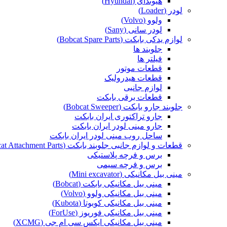
هیوندای (Hyundai)
لودر (Loader)
ولوو (Volvo)
لودر سانی (Sany)
لوازم یدکی بابکت (Bobcat Spare Parts)
جلوبند ها
فیلتر ها
قطعات موتور
قطعات هیدرولیک
لوازم جانبی
قطعات برقی بابکت
جلوبند جارو بابکت (Bobcat Sweeper)
جارو تراکتوری ایران بابکت
جارو مینی لودر ایران بابکت
ساحل روب مینی لودر ایران بابکت
قطعات و لوازم جانبی جلوبند بابکت (Bobcat Attachment Parts)
برس و فرچه پلاستیکی
برس و فرچه سیمی
مینی بیل مکانیکی (Mini excavator)
مینی بیل مکانیکی بابکت (Bobcat)
مینی بیل مکانیکی ولوو (Volvo)
مینی بیل مکانیکی کوبوتا (Kubota)
مینی بیل مکانیکی فوریوز (ForUse)
مینی بیل مکانیکی ایکس سی ام جی (XCMG)