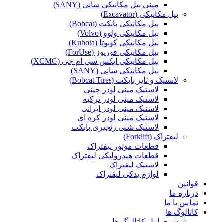
مینی بیل مکانیکی سانی (SANY)
بیل مکانیکی (Excavator)
بیل مکانیکی بابکت (Bobcat)
بیل مکانیکی ولوو (Volvo)
بیل مکانیکی کوبوتا (Kubota)
بیل مکانیکی فوریوز (ForUse)
بیل مکانیکی ایکس سی ام جی (XCMG)
بیل مکانیکی سانی (SANY)
لاستیک و تایر بابکت (Bobcat Tires)
لاستیک مینی لودر چینی
لاستیک مینی لودر ترکیه
لاستیک مینی لودر ایرانی
لاستیک مینی لودر کره ای
لاستیک شنی زنجیری بابکت
لیفتراک (Forklift)
قطعات موتور لیفتراک
قطعات هیدرولیکی لیفتراک
لاستیک لیفتراک
لوازم یدکی لیفتراک
قوانین
درباره ما
تماس با ما
کاتالوگ ها
سری اول کاتالوگ ها