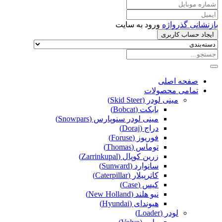
بازنشانی گذرواژه
ورود به سایت
ایجاد حساب کاربری
صفحه اصلی
تمامی محصولات
مینی لودر (Skid Steer)
بابکت (Bobcat)
مینی لودر سنوپارس (Snowpars)
دراج (Doraj)
فوریوز (Foruse)
توماس (Thomas)
زرین کوپال (Zarrinkupal)
سانوارد (Sunward)
کاترپیلار (Caterpillar)
کیس (Case)
نیو هلند (New Holland)
هیوندای (Hyundai)
لودر (Loader)