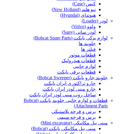
کیس (Case)
نیو هلند (New Holland)
هیوندای (Hyundai)
لودر (Loader)
ولوو (Volvo)
لودر سانی (Sany)
لوازم یدکی بابکت (Bobcat Spare Parts)
جلوبند ها
فیلتر ها
قطعات موتور
قطعات هیدرولیک
لوازم جانبی
قطعات برقی بابکت
جلوبند جارو بابکت (Bobcat Sweeper)
جارو تراکتوری ایران بابکت
جارو مینی لودر ایران بابکت
ساحل روب مینی لودر ایران بابکت
قطعات و لوازم جانبی جلوبند بابکت (Bobcat
Attachment Parts)
برس و فرچه پلاستیکی
برس و فرچه سیمی
مینی بیل مکانیکی (Mini excavator)
مینی بیل مکانیکی بابکت (Bobcat)