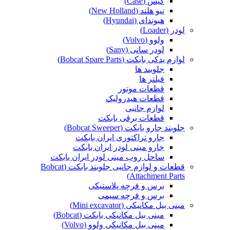
کیس (Case)
نیو هلند (New Holland)
هیوندای (Hyundai)
لودر (Loader)
ولوو (Volvo)
لودر سانی (Sany)
لوازم یدکی بابکت (Bobcat Spare Parts)
جلوبند ها
فیلتر ها
قطعات موتور
قطعات هیدرولیک
لوازم جانبی
قطعات برقی بابکت
جلوبند جارو بابکت (Bobcat Sweeper)
جارو تراکتوری ایران بابکت
جارو مینی لودر ایران بابکت
ساحل روب مینی لودر ایران بابکت
قطعات و لوازم جانبی جلوبند بابکت (Bobcat
Attachment Parts)
برس و فرچه پلاستیکی
برس و فرچه سیمی
مینی بیل مکانیکی (Mini excavator)
مینی بیل مکانیکی بابکت (Bobcat)
مینی بیل مکانیکی ولوو (Volvo)