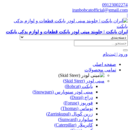
09123002274
iranbobcatofficial@gmail.com
|
ایران بابکت | جلوبند مینی لودر بابکت قطعات و لوازم یدکی بابکت
ورود | ثبت‌نام
صفحه اصلی
تمامی محصولات
مینی لودر (Skid Steer)
بابکت (Bobcat)
مینی لودر سنوپارس (Snowpars)
دراج (Doraj)
فوریوز (Foruse)
توماس (Thomas)
زرین کوپال (Zarrinkupal)
سانوارد (Sunward)
کاترپیلار (Caterpillar)