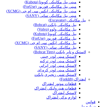
مینی بیل مکانیکی کوبوتا (Kubota)
مینی بیل مکانیکی فوریوز (ForUse)
مینی بیل مکانیکی ایکس سی ام جی (XCMG)
مینی بیل مکانیکی سانی (SANY)
بیل مکانیکی (Excavator)
بیل مکانیکی بابکت (Bobcat)
بیل مکانیکی ولوو (Volvo)
بیل مکانیکی کوبوتا (Kubota)
بیل مکانیکی فوریوز (ForUse)
بیل مکانیکی ایکس سی ام جی (XCMG)
بیل مکانیکی سانی (SANY)
لاستیک و تایر بابکت (Bobcat Tires)
لاستیک مینی لودر چینی
لاستیک مینی لودر ترکیه
لاستیک مینی لودر ایرانی
لاستیک مینی لودر کره ای
لاستیک شنی زنجیری بابکت
لیفتراک (Forklift)
قطعات موتور لیفتراک
قطعات هیدرولیکی لیفتراک
لاستیک لیفتراک
لوازم یدکی لیفتراک
قوانین
درباره ما