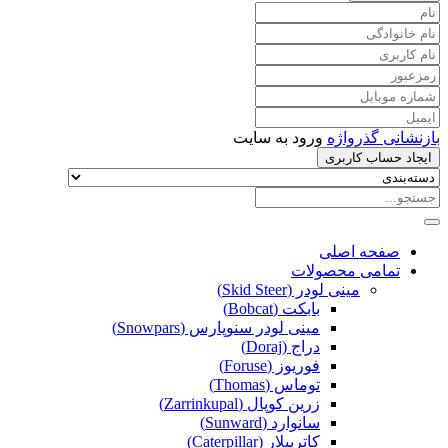
بازنشانی گذرواژه
ورود به سایت
ایجاد حساب کاربری
صفحه اصلی
تمامی محصولات
مینی لودر (Skid Steer)
بابکت (Bobcat)
مینی لودر سنوپارس (Snowpars)
دراج (Doraj)
فوریوز (Foruse)
توماس (Thomas)
زرین کوپال (Zarrinkupal)
سانوارد (Sunward)
کاترپیلار (Caterpillar)