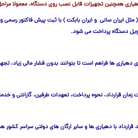
هیاری همچنین تجهیزات قابل نصب روی دستگاه، معمولا مراحل
مینی لودر زرین کوپال ZK 1050 |
های فنی
 مثل ایران سانی و ایران بابکت ) با ثبت پیش فاکتور رسمی 
بیل مکانیکی بابکت (Bobcat)
مینی لودر دراج ۷۶۱ (Doraj 761) ،
(Bobcat)
لاستیک مینی لو
بیل مکانیکی ولوو (Volvo)
 فنی بابکت
Volvo)
لاستیک مینی لو
بیل مکانیکی کوبوتا (Kubota)
وبوتا
لاستیک مینی لود
بیل مکانیکی فوریوز (ForUse)
کاتالوگ مینی لودر دراج ۷۵۱
لاستیک مینی لو
بیل مکانیکی ایکس سی ام جی
ی دهیاری ها فراهم است تا بتوانند بدون فشار مالی زیاد، تجهیز
وریوز
(XCMG)
لاستیک شنی زن
کاتالوگ مینی لودر دراج ۷۸۱ (Doraj
بیل مکانیکی سانی (SANY)
ایکس سی ام
انوارد
S
 (SANY)
زمان قرارداد، نحوه پرداخت، تعهدات طرفین، گارانتی و خد
قد قرارداد با دهیاری ها و سایر ارگان های دولتی سراسر کشو