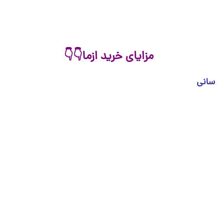
مزایای خرید ازما👇
👇
 سانی