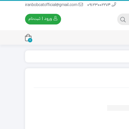
iranbobcatofficial@gmail.com
09123002274
ورود | ثبت‌نام
0
یران بابکت
برس و فرچه پلاستیکی
ایران بابکت
برس و فرچه سیمی
لودر ایران بابکت