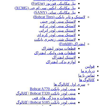
بیل مکانیکی فوریوز (ForUse)
بیل مکانیکی ایکس سی ام جی (XCMG)
بیل مکانیکی سانی (SANY)
لاستیک و تایر بابکت (Bobcat Tires)
لاستیک مینی لودر چینی
لاستیک مینی لودر ترکیه
لاستیک مینی لودر ایرانی
لاستیک مینی لودر کره ای
لاستیک شنی زنجیری بابکت
لیفتراک (Forklift)
قطعات موتور لیفتراک
قطعات هیدرولیکی لیفتراک
لاستیک لیفتراک
لوازم یدکی لیفتراک
قوانین
درباره ما
تماس با ما
کاتالوگ ها
سری اول کاتالوگ ها
مینی لودر بابکت Bobcat A770
مینی لودر بابکت Bobcat T320 | کاتالوگ
مشخصات و ویژگی های فنی
مینی لودر بابکت Bobcat S185 | کاتالوگ