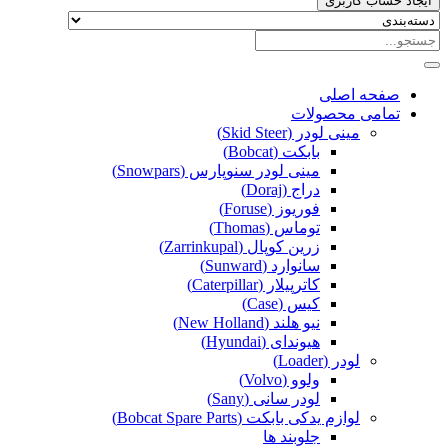
ایجاد حساب کاربری
صفحه اصلی
تمامی محصولات
مینی لودر (Skid Steer)
بابکت (Bobcat)
مینی لودر سنوپارس (Snowpars)
دراج (Doraj)
فوریوز (Foruse)
توماس (Thomas)
زرین کوپال (Zarrinkupal)
سانوارد (Sunward)
کاترپیلار (Caterpillar)
کیس (Case)
نیو هلند (New Holland)
هیوندای (Hyundai)
لودر (Loader)
ولوو (Volvo)
لودر سانی (Sany)
لوازم یدکی بابکت (Bobcat Spare Parts)
جلوبند ها