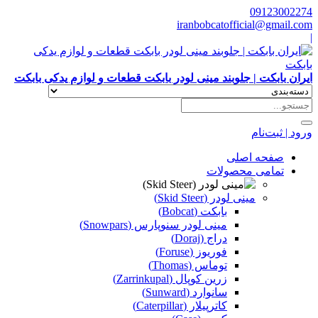
09123002274
iranbobcatofficial@gmail.com
|
ایران بابکت | جلوبند مینی لودر بابکت قطعات و لوازم یدکی بابکت
ورود | ثبت‌نام
صفحه اصلی
تمامی محصولات
مینی لودر (Skid Steer)
بابکت (Bobcat)
مینی لودر سنوپارس (Snowpars)
دراج (Doraj)
فوریوز (Foruse)
توماس (Thomas)
زرین کوپال (Zarrinkupal)
سانوارد (Sunward)
کاترپیلار (Caterpillar)