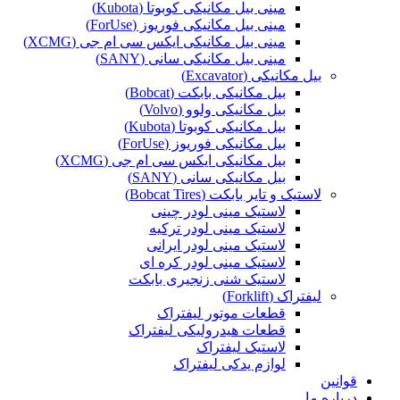
مینی بیل مکانیکی کوبوتا (Kubota)
مینی بیل مکانیکی فوریوز (ForUse)
مینی بیل مکانیکی ایکس سی ام جی (XCMG)
مینی بیل مکانیکی سانی (SANY)
بیل مکانیکی (Excavator)
بیل مکانیکی بابکت (Bobcat)
بیل مکانیکی ولوو (Volvo)
بیل مکانیکی کوبوتا (Kubota)
بیل مکانیکی فوریوز (ForUse)
بیل مکانیکی ایکس سی ام جی (XCMG)
بیل مکانیکی سانی (SANY)
لاستیک و تایر بابکت (Bobcat Tires)
لاستیک مینی لودر چینی
لاستیک مینی لودر ترکیه
لاستیک مینی لودر ایرانی
لاستیک مینی لودر کره ای
لاستیک شنی زنجیری بابکت
لیفتراک (Forklift)
قطعات موتور لیفتراک
قطعات هیدرولیکی لیفتراک
لاستیک لیفتراک
لوازم یدکی لیفتراک
قوانین
درباره ما