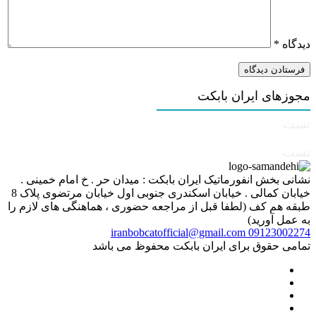
دیدگاه
*
مجوزهای ایران بابکت
تست
تست
نشانی بخش انفورماتیک ایران بابکت : میدان حر . خ امام خمینی .
خیابان کمالی . خیابان اسکندری جنوبی اول خیابان مرتضوی پلاک 8
طبقه هم کف (لطفا قبل از مراجعه حضوری ، هماهنگی های لازم را
به عمل آورید)
iranbobcatofficial@gmail.com
09123002274
تمامی حقوق برای ایران بابکت محفوظ می باشد