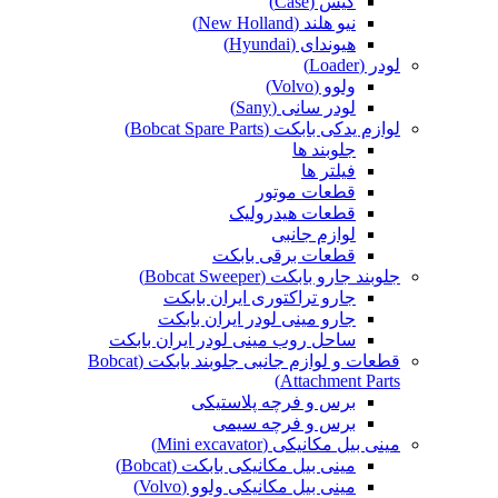
کیس (Case)
نیو هلند (New Holland)
هیوندای (Hyundai)
لودر (Loader)
ولوو (Volvo)
لودر سانی (Sany)
لوازم یدکی بابکت (Bobcat Spare Parts)
جلوبند ها
فیلتر ها
قطعات موتور
قطعات هیدرولیک
لوازم جانبی
قطعات برقی بابکت
جلوبند جارو بابکت (Bobcat Sweeper)
جارو تراکتوری ایران بابکت
جارو مینی لودر ایران بابکت
ساحل روب مینی لودر ایران بابکت
قطعات و لوازم جانبی جلوبند بابکت (Bobcat
Attachment Parts)
برس و فرچه پلاستیکی
برس و فرچه سیمی
مینی بیل مکانیکی (Mini excavator)
مینی بیل مکانیکی بابکت (Bobcat)
مینی بیل مکانیکی ولوو (Volvo)