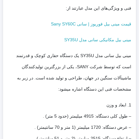
فنی و ویژگی‌های این مدل عبارتند از:
قیمت مینی بیل فوریوز | سانی Sany SY60C
مینی بیل مکانیکی سانی مدل SY35U
مینی بیل سانی مدل SY35U یک دستگاه حفاری کوچک و قدرتمند
است که توسط شرکت SANY، یکی از بزرگترین تولیدکنندگان
ماشینآلات سنگین در جهان، طراحی و تولید شده است. در زیر به
مشخصات فنی این دستگاه اشاره میشود:
1. ابعاد و وزن
– طول کلی دستگاه: 4915 میلیمتر (حدود 5 متر) .
– عرض دستگاه: 1720 میلیمتر (1 متر و 70 سانتیمتر) .
– ارتفاع دستگاه: 2515 میلیمتر (2 متر و 51 سانتیمتر) .