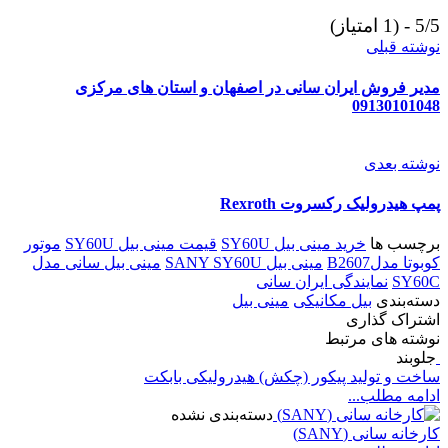
5/5 - (1 امتیاز)
نوشته قبلی
مدیر فروش ایران سانی در اصفهان و استان های مرکزی
09130101048
نوشته بعدی
پمپ هیدرولیک رکسروت Rexroth
برچسب ها
خرید مینی بیل SY60U
قیمت مینی بیل SY60U
موتور
کوبوتا مدلB2607
مینی بیل SANY SY60U
مینی بیل سانی مدل
SY60C
نمایندگی ایران سانی
دسته‌بندی
بیل مکانیکی
مینی بیل
اشتراک گذاری
نوشته های مرتبط
جلوبند
ساخت و تولید پیکور (چکش) هیدرولیکی بابکت
ادامه مطلب...
دسته‌بندی نشده
کارخانه سانی (SANY)