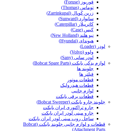
فوریوز (Foruse)
توماس (Thomas)
زرین کوپال (Zarrinkupal)
سانوارد (Sunward)
کاترپیلار (Caterpillar)
کیس (Case)
نیو هلند (New Holland)
هیوندای (Hyundai)
لودر (Loader)
ولوو (Volvo)
لودر سانی (Sany)
لوازم یدکی بابکت (Bobcat Spare Parts)
جلوبند ها
فیلتر ها
قطعات موتور
قطعات هیدرولیک
لوازم جانبی
قطعات برقی بابکت
جلوبند جارو بابکت (Bobcat Sweeper)
جارو تراکتوری ایران بابکت
جارو مینی لودر ایران بابکت
ساحل روب مینی لودر ایران بابکت
قطعات و لوازم جانبی جلوبند بابکت (Bobcat
Attachment Parts)