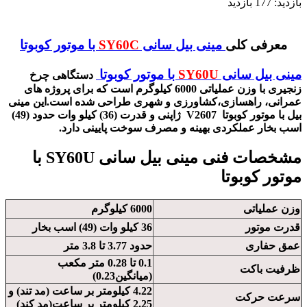
بازدید:
177 بازدید
معرفی کلی
مینی بیل سانی
SY60C
با موتور کوبوتا
مینی بیل سانی
SY60U
با موتور کوبوتا
دستگاهی چرخ
زنجیری با وزن عملیاتی 6000 کیلوگرم است که برای پروژه های
عمرانی، راهسازی،کشاورزی و شهری طراحی شده است.این مینی
بیل با موتور کوبوتا V2607 ژاپنی و قدرت (36) کیلو وات حدود (49)
اسب بخار عملکردی بهینه و مصرف سوخت پایینی دارد.
مشخصات فنی مینی بیل سانی SY60U با
موتور کوبوتا
وزن عملیاتی
6000 کیلوگرم
قدرت موتور
36 کیلو وات (49) اسب بخار
عمق حفاری
حدود 3.77 تا 3.8 متر
0.1 تا 0.28 متر مکعب
ظرفیت باکت
(میانگین0.23)
4.22 کیلومتر بر ساعت (مد تند) و
سرعت حرکت
2.25 کیلومتر بر ساعت(مد کند)