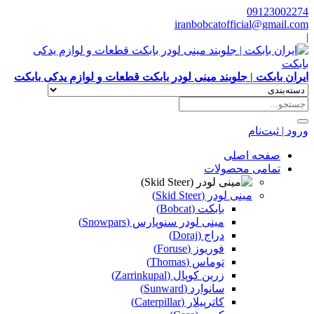
09123002274
iranbobcatofficial@gmail.com
|
ایران بابکت | جلوبند مینی لودر بابکت قطعات و لوازم یدکی بابکت
ورود | ثبت‌نام
صفحه اصلی
تمامی محصولات
مینی لودر (Skid Steer)
بابکت (Bobcat)
مینی لودر سنوپارس (Snowpars)
دراج (Doraj)
فوریوز (Foruse)
توماس (Thomas)
زرین کوپال (Zarrinkupal)
سانوارد (Sunward)
کاترپیلار (Caterpillar)