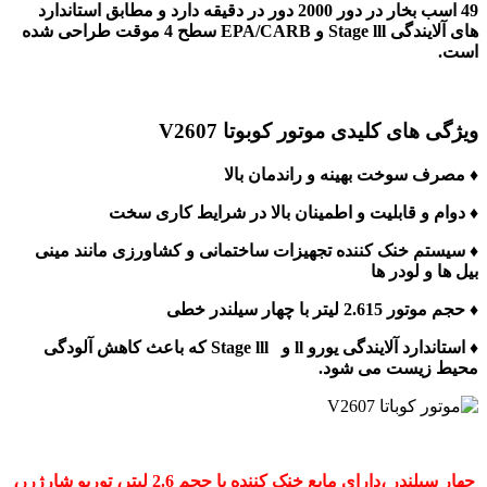
49 اسب بخار در دور 2000 دور در دقیقه دارد و مطابق استاندارد
های آلایندگی Stage lll و EPA/CARB سطح 4 موقت طراحی شده
است.
ویژگی های کلیدی موتور کوبوتا V2607
♦ مصرف سوخت بهینه و راندمان بالا
♦ دوام و قابلیت و اطمینان بالا در شرایط کاری سخت
♦ سیستم خنک کننده تجهیزات ساختمانی و کشاورزی مانند مینی
بیل ها و لودر ها
♦ حجم موتور 2.615 لیتر با چهار سیلندر خطی
♦ استاندارد آلایندگی یورو ll و Stage lll که باعث کاهش آلودگی
محیط زیست می شود.
چهار سیلندر ،دارای مایع خنک کننده با حجم 2.6 لیتر، توربو شارژرر،