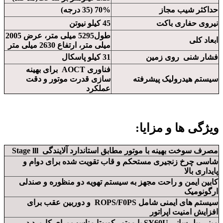
حداکثر شیب مجاز
70% (35 درجه)
نیروی حفاری باکت
45 کیلو نیوتن
طول5295 میلی متر، عرض 2005
ابعاد کلی
میلی متر، ارتفاع 2630 میلی متر
فشار شنی روی زمین
31 کیلو پاسکال
فناوری AOCT برای بهینه
سیستم هیدرولیک پیشرفته
سازی قدرت موتور و دقت
عملکرد
ویژگی ها و مزایا:
مصرف سوخت بهینه با موتور مطابق استاندارد آلایندگی Stage lll
شاسی چرخ زنجیری مستحکم و قاب تقویت شده برای دوام و
پایداری بالا
کابین ایمن و راحت مجهز به سیستم تهویه دو منظوره و صندلی
ارگونومیک
سیستم های ایمنی شامل ROPS/F0PS و دوربین عقب برای
افزایش امنیت اپراتور
مینی بیل سانی SY60U با موتور کوبوتا مناسب برای کاربرد در