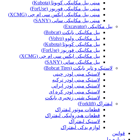
مینی بیل مکانیکی کوبوتا (Kubota)
مینی بیل مکانیکی فوریوز (ForUse)
مینی بیل مکانیکی ایکس سی ام جی (XCMG)
مینی بیل مکانیکی سانی (SANY)
بیل مکانیکی (Excavator)
بیل مکانیکی بابکت (Bobcat)
بیل مکانیکی ولوو (Volvo)
بیل مکانیکی کوبوتا (Kubota)
بیل مکانیکی فوریوز (ForUse)
بیل مکانیکی ایکس سی ام جی (XCMG)
بیل مکانیکی سانی (SANY)
لاستیک و تایر بابکت (Bobcat Tires)
لاستیک مینی لودر چینی
لاستیک مینی لودر ترکیه
لاستیک مینی لودر ایرانی
لاستیک مینی لودر کره ای
لاستیک شنی زنجیری بابکت
لیفتراک (Forklift)
قطعات موتور لیفتراک
قطعات هیدرولیکی لیفتراک
لاستیک لیفتراک
لوازم یدکی لیفتراک
قوانین
درباره ما