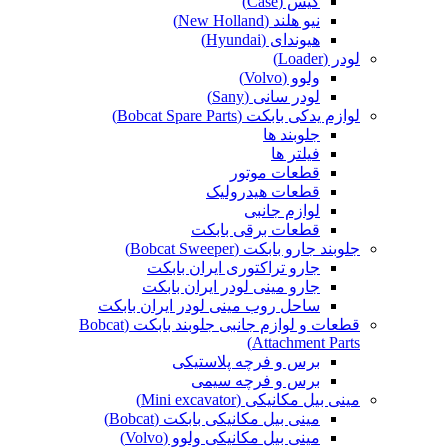
کیس (Case)
نیو هلند (New Holland)
هیوندای (Hyundai)
لودر (Loader)
ولوو (Volvo)
لودر سانی (Sany)
لوازم یدکی بابکت (Bobcat Spare Parts)
جلوبند ها
فیلتر ها
قطعات موتور
قطعات هیدرولیک
لوازم جانبی
قطعات برقی بابکت
جلوبند جارو بابکت (Bobcat Sweeper)
جارو تراکتوری ایران بابکت
جارو مینی لودر ایران بابکت
ساحل روب مینی لودر ایران بابکت
قطعات و لوازم جانبی جلوبند بابکت (Bobcat
Attachment Parts)
برس و فرچه پلاستیکی
برس و فرچه سیمی
مینی بیل مکانیکی (Mini excavator)
مینی بیل مکانیکی بابکت (Bobcat)
مینی بیل مکانیکی ولوو (Volvo)