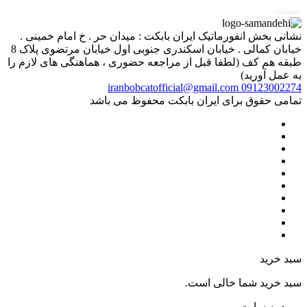
تست
نشانی بخش انفورماتیک ایران بابکت : میدان حر . خ امام خمینی .
خیابان کمالی . خیابان اسکندری جنوبی اول خیابان مرتضوی پلاک 8
طبقه هم کف (لطفا قبل از مراجعه حضوری ، هماهنگی های لازم را
به عمل آورید)
iranbobcatofficial@gmail.com
09123002274
تمامی حقوق برای ایران بابکت محفوظ می باشد
سبد خرید
سبد خرید شما خالی است.
ورود به سایت