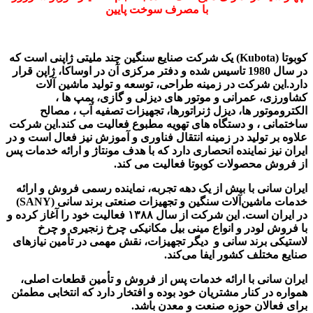
با مصرف سوخت پایین
کوبوتا (Kubota) یک شرکت صنایع سنگین چند ملیتی ژاپنی است که
در سال 1980 تاسیس شده و دفتر مرکزی آن در اوساکا، ژاپن قرار
دارد.این شرکت در زمینه طراحی، توسعه و تولید ماشین آلات
کشاورزی، عمرانی و موتور های دیزلی و گازی، پمپ ها ،
الکتروموتور ها، دیزل ژنراتورها، تجهیزات تصفیه آب ، مصالح
ساختمانی ، و دستگاه های تهویه مطبوع فعالیت می کند.این شرکت
علاوه بر تولید در زمینه انتقال فناوری و آموزش نیز فعال است و در
ایران نیز نماینده انحصاری دارد که با هدف مونتاژ و ارائه خدمات پس
از فروش محصولات کوبوتا فعالیت می کند.
ایران سانی با بیش از یک دهه تجربه، نماینده رسمی فروش و ارائه
خدمات ماشین‌آلات سنگین و تجهیزات صنعتی برند سانی (SANY)
در ایران است. این شرکت از سال ۱۳۸۸ فعالیت خود را آغاز کرده و
با فروش لودر و انواع مینی بیل مکانیکی چرخ زنجیری و چرخ
لاستیکی برند سانی و دیگر تجهیزات، نقش مهمی در تأمین نیازهای
صنایع مختلف کشور ایفا می‌کند.
ایران سانی با ارائه خدمات پس از فروش و تأمین قطعات اصلی،
همواره در کنار مشتریان خود بوده و افتخار دارد که انتخابی مطمئن
برای فعالان حوزه صنعت و معدن باشد.