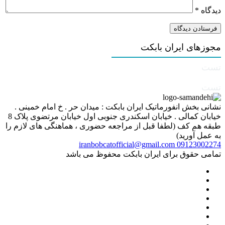
دیدگاه
*
مجوزهای ایران بابکت
تست
تست
نشانی بخش انفورماتیک ایران بابکت : میدان حر . خ امام خمینی .
خیابان کمالی . خیابان اسکندری جنوبی اول خیابان مرتضوی پلاک 8
طبقه هم کف (لطفا قبل از مراجعه حضوری ، هماهنگی های لازم را
به عمل آورید)
iranbobcatofficial@gmail.com
09123002274
تمامی حقوق برای ایران بابکت محفوظ می باشد