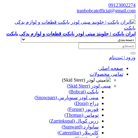
09123002274
iranbobcatofficial@gmail.com
|
ایران بابکت | جلوبند مینی لودر بابکت قطعات و لوازم یدکی بابکت
ورود | ثبت‌نام
صفحه اصلی
تمامی محصولات
مینی لودر (Skid Steer)
بابکت (Bobcat)
مینی لودر سنوپارس (Snowpars)
دراج (Doraj)
فوریوز (Foruse)
توماس (Thomas)
زرین کوپال (Zarrinkupal)
سانوارد (Sunward)
کاترپیلار (Caterpillar)