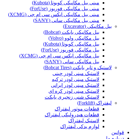
مینی بیل مکانیکی کوبوتا (Kubota)
مینی بیل مکانیکی فوریوز (ForUse)
مینی بیل مکانیکی ایکس سی ام جی (XCMG)
مینی بیل مکانیکی سانی (SANY)
بیل مکانیکی (Excavator)
بیل مکانیکی بابکت (Bobcat)
بیل مکانیکی ولوو (Volvo)
بیل مکانیکی کوبوتا (Kubota)
بیل مکانیکی فوریوز (ForUse)
بیل مکانیکی ایکس سی ام جی (XCMG)
بیل مکانیکی سانی (SANY)
لاستیک و تایر بابکت (Bobcat Tires)
لاستیک مینی لودر چینی
لاستیک مینی لودر ترکیه
لاستیک مینی لودر ایرانی
لاستیک مینی لودر کره ای
لاستیک شنی زنجیری بابکت
لیفتراک (Forklift)
قطعات موتور لیفتراک
قطعات هیدرولیکی لیفتراک
لاستیک لیفتراک
لوازم یدکی لیفتراک
قوانین
درباره ما