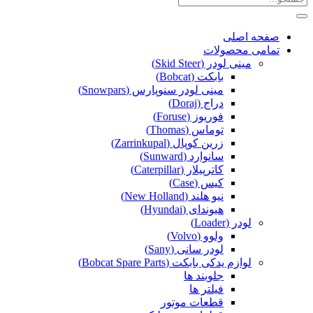
صفحه اصلی
تمامی محصولات
مینی لودر (Skid Steer)
بابکت (Bobcat)
مینی لودر سنوپارس (Snowpars)
دراج (Doraj)
فوریوز (Foruse)
توماس (Thomas)
زرین کوپال (Zarrinkupal)
سانوارد (Sunward)
کاترپیلار (Caterpillar)
کیس (Case)
نیو هلند (New Holland)
هیوندای (Hyundai)
لودر (Loader)
ولوو (Volvo)
لودر سانی (Sany)
لوازم یدکی بابکت (Bobcat Spare Parts)
جلوبند ها
فیلتر ها
قطعات موتور