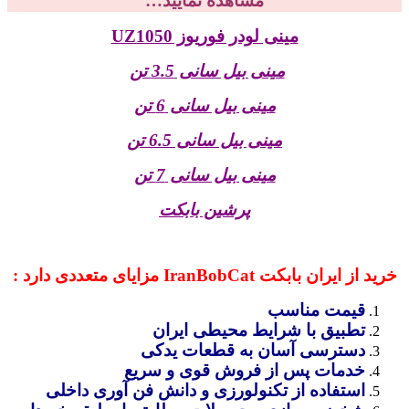
مشاهده نمایید…
مینی لودر فوریوز UZ1050
مینی بیل سانی 3.5 تن
مینی بیل سانی 6 تن
مینی بیل سانی 6.5 تن
مینی بیل سانی 7 تن
پرشین بابکت
خرید از ایران بابکت IranBobCat مزایای متعددی دارد :
قیمت مناسب
تطبیق با شرایط محیطی ایران
دسترسی آسان به قطعات یدکی
خدمات پس از فروش قوی و سریع
استفاده از تکنولورزی و دانش فن آوری داخلی