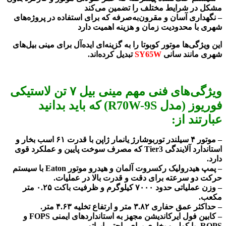
مشکل در شرایط مختلف را تضمین می‌کند
– نگهداری آسان و مقرون‌به‌صرفه که برای استفاده در پروژه‌های
شهری با محدودیت زمان و هزینه اهمیت دارد
این ویژگی‌ها موتور کوبوتا را به گزینه‌ای ایده‌آل برای مینی بیل‌های
شهری مانند سانی
SY65W
تبدیل کرده‌اند.
ویژگی‌های فنی مهم مینی بیل ۷ تن لاستیکی
فوریوز (مدل R70W-9S) که باید بدانید
عبارتند از:
– موتور ۴ سیلندر توربوشارژ یانمار ژاپن با قدرت ۶۱ اسب بخار و
استاندارد آلایندگی Tier3 که مصرف سوخت پایین و عملکرد قوی
دارد.
– پمپ هیدرولیک رکسروت آلمان و هیدرو موتور Eaton با سیستم
حرکت دو سرعته برای دقت و قدرت بالا در عملیات.
– وزن عملیاتی حدود ۷۰۰۰ کیلوگرم و ظرفیت باکت ۰.۲۵ متر
مکعب.
– حداکثر عمق حفاری ۳.۸۲ متر و ارتفاع تخلیه ۴.۶۳ متر.
– کابین فول ایرکاندیشن مجهز به استانداردهای ایمنی FOPS و
ROPS، با کولر و بخاری برای راحتی اپراتور.