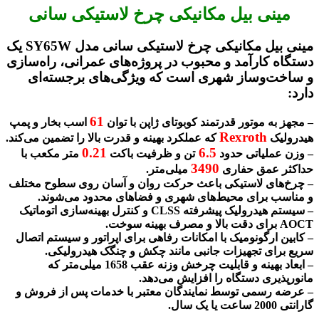
مینی بیل مکانیکی چرخ لاستیکی سانی
مینی بیل مکانیکی چرخ لاستیکی سانی مدل SY65W یک
دستگاه کارآمد و محبوب در پروژه‌های عمرانی، راه‌سازی
و ساخت‌وساز شهری است که ویژگی‌های برجسته‌ای
دارد:
61
– مجهز به موتور قدرتمند کوبوتای ژاپن با توان
اسب بخار و پمپ
Rexroth
هیدرولیک
که عملکرد بهینه و قدرت بالا را تضمین می‌کند.
0.21
6.5
– وزن عملیاتی حدود
تن و ظرفیت باکت
متر مکعب با
3490
حداکثر عمق حفاری
میلی‌متر.
– چرخ‌های لاستیکی باعث حرکت روان و آسان روی سطوح مختلف
و مناسب برای محیط‌های شهری و فضاهای محدود می‌شوند.
– سیستم هیدرولیک پیشرفته CLSS و کنترل بهینه‌سازی اتوماتیک
AOCT برای دقت بالا و مصرف بهینه سوخت.
– کابین ارگونومیک با امکانات رفاهی برای اپراتور و سیستم اتصال
سریع برای تجهیزات جانبی مانند چکش و چنگک هیدرولیکی.
– ابعاد بهینه و قابلیت چرخش وزنه عقب 1658 میلی‌متر که
مانورپذیری دستگاه را افزایش می‌دهد.
– عرضه رسمی توسط نمایندگان معتبر با خدمات پس از فروش و
گارانتی 2000 ساعت یا یک سال.