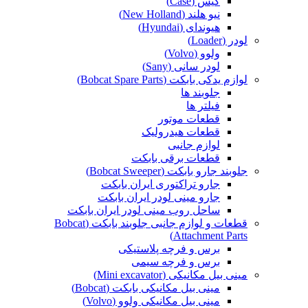
کیس (Case)
نیو هلند (New Holland)
هیوندای (Hyundai)
لودر (Loader)
ولوو (Volvo)
لودر سانی (Sany)
لوازم یدکی بابکت (Bobcat Spare Parts)
جلوبند ها
فیلتر ها
قطعات موتور
قطعات هیدرولیک
لوازم جانبی
قطعات برقی بابکت
جلوبند جارو بابکت (Bobcat Sweeper)
جارو تراکتوری ایران بابکت
جارو مینی لودر ایران بابکت
ساحل روب مینی لودر ایران بابکت
قطعات و لوازم جانبی جلوبند بابکت (Bobcat
Attachment Parts)
برس و فرچه پلاستیکی
برس و فرچه سیمی
مینی بیل مکانیکی (Mini excavator)
مینی بیل مکانیکی بابکت (Bobcat)
مینی بیل مکانیکی ولوو (Volvo)