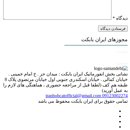
دیدگاه
*
مجوزهای ایران بابکت
تست
تست
نشانی بخش انفورماتیک ایران بابکت : میدان حر . خ امام خمینی .
خیابان کمالی . خیابان اسکندری جنوبی اول خیابان مرتضوی پلاک 8
طبقه هم کف (لطفا قبل از مراجعه حضوری ، هماهنگی های لازم را
به عمل آورید)
iranbobcatofficial@gmail.com
09123002274
تمامی حقوق برای ایران بابکت محفوظ می باشد