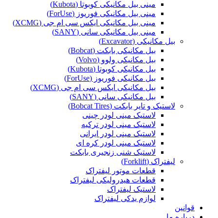
مینی بیل مکانیکی کوبوتا (Kubota)
مینی بیل مکانیکی فوریوز (ForUse)
مینی بیل مکانیکی ایکس سی ام جی (XCMG)
مینی بیل مکانیکی سانی (SANY)
بیل مکانیکی (Excavator)
بیل مکانیکی بابکت (Bobcat)
بیل مکانیکی ولوو (Volvo)
بیل مکانیکی کوبوتا (Kubota)
بیل مکانیکی فوریوز (ForUse)
بیل مکانیکی ایکس سی ام جی (XCMG)
بیل مکانیکی سانی (SANY)
لاستیک و تایر بابکت (Bobcat Tires)
لاستیک مینی لودر چینی
لاستیک مینی لودر ترکیه
لاستیک مینی لودر ایرانی
لاستیک مینی لودر کره ای
لاستیک شنی زنجیری بابکت
لیفتراک (Forklift)
قطعات موتور لیفتراک
قطعات هیدرولیکی لیفتراک
لاستیک لیفتراک
لوازم یدکی لیفتراک
قوانین
درباره ما