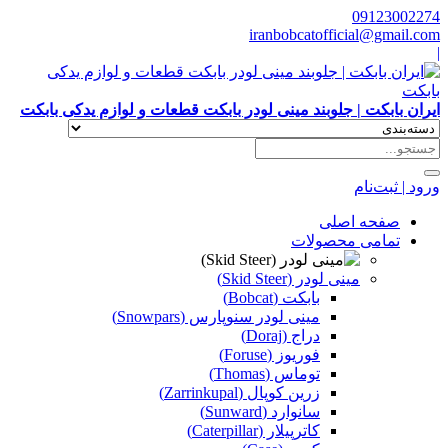
09123002274
iranbobcatofficial@gmail.com
|
ایران بابکت | جلوبند مینی لودر بابکت قطعات و لوازم یدکی بابکت
ورود | ثبت‌نام
صفحه اصلی
تمامی محصولات
مینی لودر (Skid Steer)
بابکت (Bobcat)
مینی لودر سنوپارس (Snowpars)
دراج (Doraj)
فوریوز (Foruse)
توماس (Thomas)
زرین کوپال (Zarrinkupal)
سانوارد (Sunward)
کاترپیلار (Caterpillar)