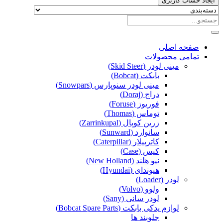
ایجاد حساب کاربری
صفحه اصلی
تمامی محصولات
مینی لودر (Skid Steer)
بابکت (Bobcat)
مینی لودر سنوپارس (Snowpars)
دراج (Doraj)
فوریوز (Foruse)
توماس (Thomas)
زرین کوپال (Zarrinkupal)
سانوارد (Sunward)
کاترپیلار (Caterpillar)
کیس (Case)
نیو هلند (New Holland)
هیوندای (Hyundai)
لودر (Loader)
ولوو (Volvo)
لودر سانی (Sany)
لوازم یدکی بابکت (Bobcat Spare Parts)
جلوبند ها