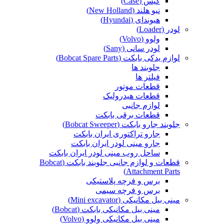
کیس (Case)
نیو هلند (New Holland)
هیوندای (Hyundai)
لودر (Loader)
ولوو (Volvo)
لودر سانی (Sany)
لوازم یدکی بابکت (Bobcat Spare Parts)
جلوبند ها
فیلتر ها
قطعات موتور
قطعات هیدرولیک
لوازم جانبی
قطعات برقی بابکت
جلوبند جارو بابکت (Bobcat Sweeper)
جارو تراکتوری ایران بابکت
جارو مینی لودر ایران بابکت
ساحل روب مینی لودر ایران بابکت
قطعات و لوازم جانبی جلوبند بابکت (Bobcat
Attachment Parts)
برس و فرچه پلاستیکی
برس و فرچه سیمی
مینی بیل مکانیکی (Mini excavator)
مینی بیل مکانیکی بابکت (Bobcat)
مینی بیل مکانیکی ولوو (Volvo)