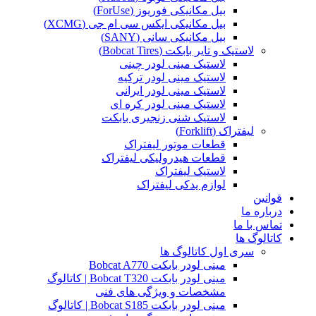
بیل مکانیکی فوریوز (ForUse)
بیل مکانیکی ایکس سی ام جی (XCMG)
بیل مکانیکی سانی (SANY)
لاستیک و تایر بابکت (Bobcat Tires)
لاستیک مینی لودر چینی
لاستیک مینی لودر ترکیه
لاستیک مینی لودر ایرانی
لاستیک مینی لودر کره ای
لاستیک شنی زنجیری بابکت
لیفتراک (Forklift)
قطعات موتور لیفتراک
قطعات هیدرولیکی لیفتراک
لاستیک لیفتراک
لوازم یدکی لیفتراک
قوانین
درباره ما
تماس با ما
کاتالوگ ها
سری اول کاتالوگ ها
مینی لودر بابکت Bobcat A770
مینی لودر بابکت Bobcat T320 | کاتالوگ
مشخصات و ویژگی های فنی
مینی لودر بابکت Bobcat S185 | کاتالوگ