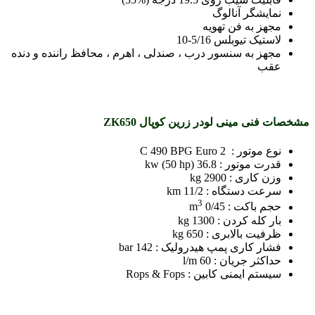
نمایشگر آنالوگ
مجهز به فن تهویه
لاستیک تیوبلس 5/16-10
مجهز به سنسور درب ، صندلی ، اهرم ، محافظ راننده و دنده
عقب
مشخصات فنی
مینی لودر زرین کوپال ZK650
نوع موتور : C 490 BPG Euro 2
قدرت موتور : 36.8 kw (50 hp)
وزن کاری : 2900 kg
سرعت دستگاه : 11/2 km
3
حجم باکت : 0/45 m
بار کله کردن : 1300 kg
ظرفیت بالابری : 650 kg
فشار کاری پمپ هیدرولیک : 142 bar
حداکثر جریان : 60 l/m
سیستم ایمنی کابین : Rops & Fops