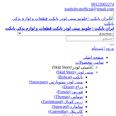
09123002274
iranbobcatofficial@gmail.com
|
ایران بابکت | جلوبند مینی لودر بابکت قطعات و لوازم یدکی بابکت
ورود | ثبت‌نام
صفحه اصلی
تمامی محصولات
مینی لودر (Skid Steer)
بابکت (Bobcat)
مینی لودر سنوپارس (Snowpars)
دراج (Doraj)
فوریوز (Foruse)
توماس (Thomas)
زرین کوپال (Zarrinkupal)
سانوارد (Sunward)
کاترپیلار (Caterpillar)