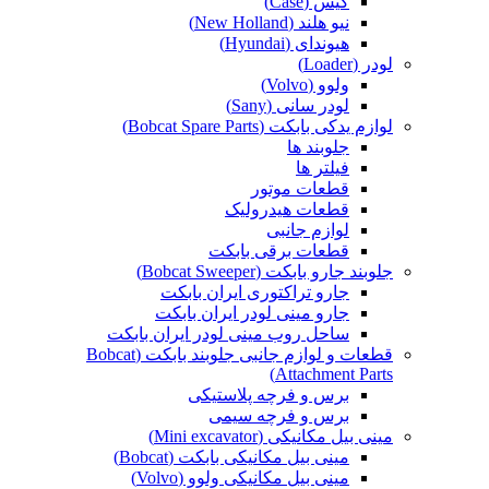
کیس (Case)
نیو هلند (New Holland)
هیوندای (Hyundai)
لودر (Loader)
ولوو (Volvo)
لودر سانی (Sany)
لوازم یدکی بابکت (Bobcat Spare Parts)
جلوبند ها
فیلتر ها
قطعات موتور
قطعات هیدرولیک
لوازم جانبی
قطعات برقی بابکت
جلوبند جارو بابکت (Bobcat Sweeper)
جارو تراکتوری ایران بابکت
جارو مینی لودر ایران بابکت
ساحل روب مینی لودر ایران بابکت
قطعات و لوازم جانبی جلوبند بابکت (Bobcat
Attachment Parts)
برس و فرچه پلاستیکی
برس و فرچه سیمی
مینی بیل مکانیکی (Mini excavator)
مینی بیل مکانیکی بابکت (Bobcat)
مینی بیل مکانیکی ولوو (Volvo)