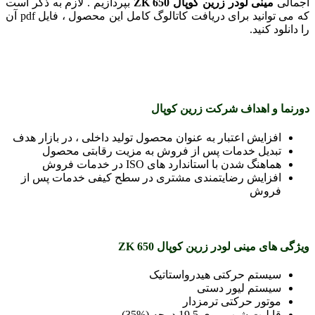
اجمالی
مینی لودر زرین کوپال ZK 650
بپردازیم . لازم به ذکر است
که می توانید برای دریافت کاتالوگ کامل این محصول ، فایل pdf آن
را دانلود کنید.
دورنما و اهداف شرکت زرین کوپال
افزایش اعتبار به عنوان محصول تولید داخلی ، در بازار هدف
تبدیل خدمات پس از فروش به مزیت رقابتی محصول
هماهنگ شدن با استاندارد های ISO در خدمات فروش
افزایش رضایتمندی مشتری در سطح کیفی خدمات پس از
فروش
ویژگی های مینی لودر زرین کوپال ZK 650
سیستم حرکتی هیدرواستاتیک
سیستم لیور دستی
موتور حرکتی ترمزدار
قابلیت شیب روی 19.5 درجه (%35)