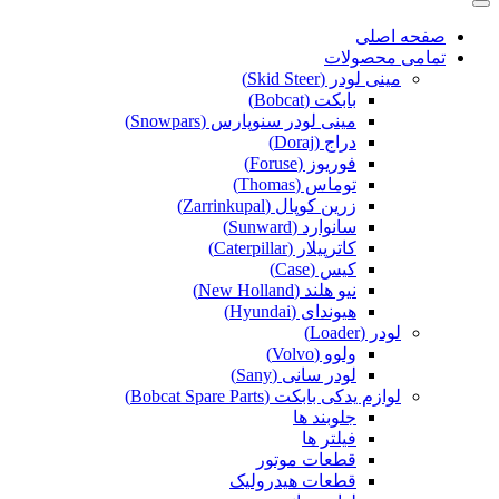
صفحه اصلی
تمامی محصولات
مینی لودر (Skid Steer)
بابکت (Bobcat)
مینی لودر سنوپارس (Snowpars)
دراج (Doraj)
فوریوز (Foruse)
توماس (Thomas)
زرین کوپال (Zarrinkupal)
سانوارد (Sunward)
کاترپیلار (Caterpillar)
کیس (Case)
نیو هلند (New Holland)
هیوندای (Hyundai)
لودر (Loader)
ولوو (Volvo)
لودر سانی (Sany)
لوازم یدکی بابکت (Bobcat Spare Parts)
جلوبند ها
فیلتر ها
قطعات موتور
قطعات هیدرولیک