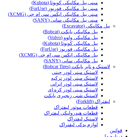
مینی بیل مکانیکی کوبوتا (Kubota)
مینی بیل مکانیکی فوریوز (ForUse)
مینی بیل مکانیکی ایکس سی ام جی (XCMG)
مینی بیل مکانیکی سانی (SANY)
بیل مکانیکی (Excavator)
بیل مکانیکی بابکت (Bobcat)
بیل مکانیکی ولوو (Volvo)
بیل مکانیکی کوبوتا (Kubota)
بیل مکانیکی فوریوز (ForUse)
بیل مکانیکی ایکس سی ام جی (XCMG)
بیل مکانیکی سانی (SANY)
لاستیک و تایر بابکت (Bobcat Tires)
لاستیک مینی لودر چینی
لاستیک مینی لودر ترکیه
لاستیک مینی لودر ایرانی
لاستیک مینی لودر کره ای
لاستیک شنی زنجیری بابکت
لیفتراک (Forklift)
قطعات موتور لیفتراک
قطعات هیدرولیکی لیفتراک
لاستیک لیفتراک
لوازم یدکی لیفتراک
قوانین
درباره ما