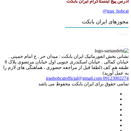
آدرس پیج اینستاگرام ایران بابکت
iran_bobcat@
مجوزهای ایران بابکت
تست
تست
نشانی بخش انفورماتیک ایران بابکت : میدان حر . خ امام خمینی .
خیابان کمالی . خیابان اسکندری جنوبی اول خیابان مرتضوی پلاک 8
طبقه هم کف (لطفا قبل از مراجعه حضوری ، هماهنگی های لازم را
به عمل آورید)
iranbobcatofficial@gmail.com
09123002274
تمامی حقوق برای ایران بابکت محفوظ می باشد