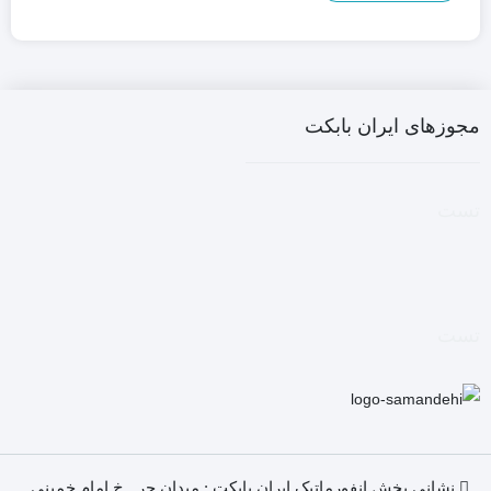
مجوزهای ایران بابکت
تست
تست
نشانی بخش انفورماتیک ایران بابکت : میدان حر . خ امام خمینی .