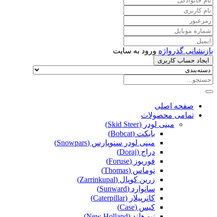
بازنشانی گذرواژه
ورود به سایت
ایجاد حساب کاربری
صفحه اصلی
تمامی محصولات
مینی لودر (Skid Steer)
بابکت (Bobcat)
مینی لودر سنوپارس (Snowpars)
دراج (Doraj)
فوریوز (Foruse)
توماس (Thomas)
زرین کوپال (Zarrinkupal)
سانوارد (Sunward)
کاترپیلار (Caterpillar)
کیس (Case)
نیو هلند (New Holland)