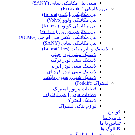
مینی بیل مکانیکی سانی (SANY)
بیل مکانیکی (Excavator)
بیل مکانیکی بابکت (Bobcat)
بیل مکانیکی ولوو (Volvo)
بیل مکانیکی کوبوتا (Kubota)
بیل مکانیکی فوریوز (ForUse)
بیل مکانیکی ایکس سی ام جی (XCMG)
بیل مکانیکی سانی (SANY)
لاستیک و تایر بابکت (Bobcat Tires)
لاستیک مینی لودر چینی
لاستیک مینی لودر ترکیه
لاستیک مینی لودر ایرانی
لاستیک مینی لودر کره ای
لاستیک شنی زنجیری بابکت
لیفتراک (Forklift)
قطعات موتور لیفتراک
قطعات هیدرولیکی لیفتراک
لاستیک لیفتراک
لوازم یدکی لیفتراک
قوانین
درباره ما
تماس با ما
کاتالوگ ها
سری اول کاتالوگ ها