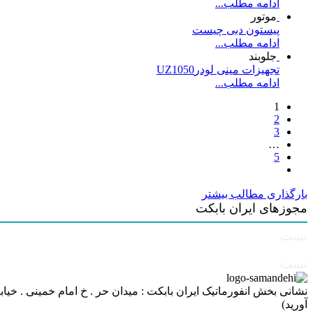
ادامه مطلب...
موتور
پیستون دبی چیست
ادامه مطلب...
جلوبند
تجهیزات مینی لودرUZ1050
ادامه مطلب...
1
2
3
…
5
بارگذاری مطالب بیشتر
مجوزهای ایران بابکت
تست
تست
آورید)