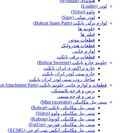
هیوندای (Hyundai)
لودر (Loader)
ولوو (Volvo)
لودر سانی (Sany)
لوازم یدکی بابکت (Bobcat Spare Parts)
جلوبند ها
فیلتر ها
قطعات موتور
قطعات هیدرولیک
لوازم جانبی
قطعات برقی بابکت
جلوبند جارو بابکت (Bobcat Sweeper)
جارو تراکتوری ایران بابکت
جارو مینی لودر ایران بابکت
ساحل روب مینی لودر ایران بابکت
قطعات و لوازم جانبی جلوبند بابکت (Bobcat Attachment Parts)
برس و فرچه پلاستیکی
برس و فرچه سیمی
مینی بیل مکانیکی (Mini excavator)
مینی بیل مکانیکی بابکت (Bobcat)
مینی بیل مکانیکی ولوو (Volvo)
مینی بیل مکانیکی کوبوتا (Kubota)
مینی بیل مکانیکی فوریوز (ForUse)
مینی بیل مکانیکی ایکس سی ام جی (XCMG)