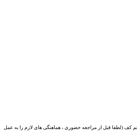
ک ایران بابکت : میدان حر . خ امام خمینی . خیابان کمالی . خیابان اسکندری جنوبی اول خیابان مرتضوی پلاک 8 طبقه هم کف (لطفا قبل از مراجعه حضوری ، هماهنگی های لازم را به عمل