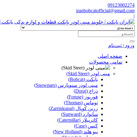
09123002274
iranbobcatofficial@gmail.com
|
ا
ورود | ثبت‌نام
صفحه اصلی
تمامی محصولات
مینی لودر (Skid Steer)
بابکت (Bobcat)
مینی لودر سنوپارس (Snowpars)
دراج (Doraj)
فوریوز (Foruse)
توماس (Thomas)
زرین کوپال (Zarrinkupal)
سانوارد (Sunward)
کاترپیلار (Caterpillar)
کیس (Case)
نیو هلند (New Holland)