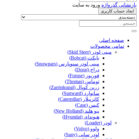
بازنشانی گذرواژه
ورود به سایت
ایجاد حساب کاربری
صفحه اصلی
تمامی محصولات
مینی لودر (Skid Steer)
بابکت (Bobcat)
مینی لودر سنوپارس (Snowpars)
دراج (Doraj)
فوریوز (Foruse)
توماس (Thomas)
زرین کوپال (Zarrinkupal)
سانوارد (Sunward)
کاترپیلار (Caterpillar)
کیس (Case)
نیو هلند (New Holland)
هیوندای (Hyundai)
لودر (Loader)
ولوو (Volvo)
لودر سانی (Sany)