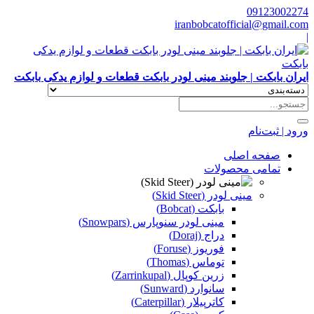
09123002274
iranbobcatofficial@gmail.com
|
ایران بابکت | جلوبند مینی لودر بابکت قطعات و لوازم یدکی بابکت
ورود | ثبت‌نام
صفحه اصلی
تمامی محصولات
مینی لودر (Skid Steer)
بابکت (Bobcat)
مینی لودر سنوپارس (Snowpars)
دراج (Doraj)
فوریوز (Foruse)
توماس (Thomas)
زرین کوپال (Zarrinkupal)
سانوارد (Sunward)
کاترپیلار (Caterpillar)