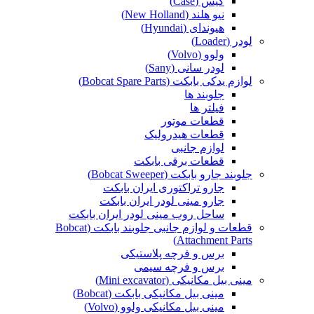
کیس (Case)
نیو هلند (New Holland)
هیوندای (Hyundai)
لودر (Loader)
ولوو (Volvo)
لودر سانی (Sany)
لوازم یدکی بابکت (Bobcat Spare Parts)
جلوبند ها
فیلتر ها
قطعات موتور
قطعات هیدرولیک
لوازم جانبی
قطعات برقی بابکت
جلوبند جارو بابکت (Bobcat Sweeper)
جارو تراکتوری ایران بابکت
جارو مینی لودر ایران بابکت
ساحل روب مینی لودر ایران بابکت
قطعات و لوازم جانبی جلوبند بابکت (Bobcat
Attachment Parts)
برس و فرچه پلاستیکی
برس و فرچه سیمی
مینی بیل مکانیکی (Mini excavator)
مینی بیل مکانیکی بابکت (Bobcat)
مینی بیل مکانیکی ولوو (Volvo)