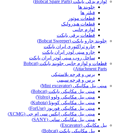
لوازم یدکی بابکت (Bobcat Spare Parts)
جلوبند ها
فیلتر ها
قطعات موتور
قطعات هیدرولیک
لوازم جانبی
قطعات برقی بابکت
جلوبند جارو بابکت (Bobcat Sweeper)
جارو تراکتوری ایران بابکت
جارو مینی لودر ایران بابکت
ساحل روب مینی لودر ایران بابکت
قطعات و لوازم جانبی جلوبند بابکت (Bobcat
Attachment Parts)
برس و فرچه پلاستیکی
برس و فرچه سیمی
مینی بیل مکانیکی (Mini excavator)
مینی بیل مکانیکی بابکت (Bobcat)
مینی بیل مکانیکی ولوو (Volvo)
مینی بیل مکانیکی کوبوتا (Kubota)
مینی بیل مکانیکی فوریوز (ForUse)
مینی بیل مکانیکی ایکس سی ام جی (XCMG)
مینی بیل مکانیکی سانی (SANY)
بیل مکانیکی (Excavator)
بیل مکانیکی بابکت (Bobcat)