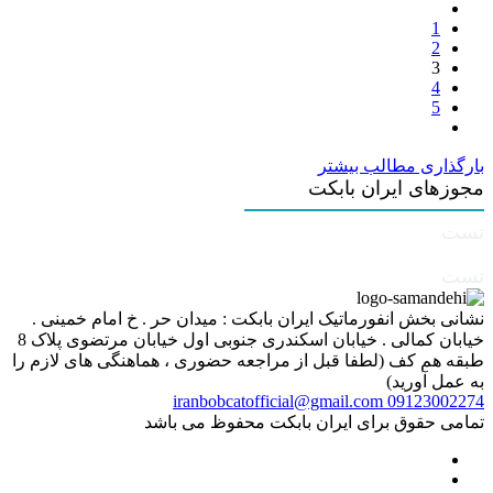
1
2
3
4
5
بارگذاری مطالب بیشتر
مجوزهای ایران بابکت
تست
تست
نشانی بخش انفورماتیک ایران بابکت : میدان حر . خ امام خمینی .
خیابان کمالی . خیابان اسکندری جنوبی اول خیابان مرتضوی پلاک 8
طبقه هم کف (لطفا قبل از مراجعه حضوری ، هماهنگی های لازم را
به عمل آورید)
iranbobcatofficial@gmail.com
09123002274
تمامی حقوق برای ایران بابکت محفوظ می باشد