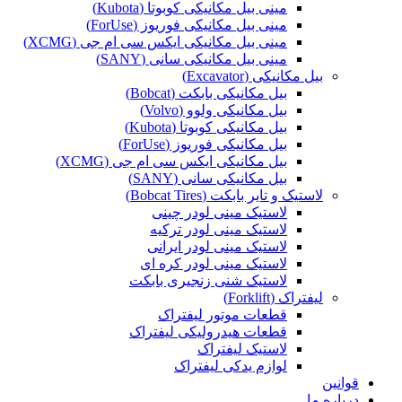
مینی بیل مکانیکی کوبوتا (Kubota)
مینی بیل مکانیکی فوریوز (ForUse)
مینی بیل مکانیکی ایکس سی ام جی (XCMG)
مینی بیل مکانیکی سانی (SANY)
بیل مکانیکی (Excavator)
بیل مکانیکی بابکت (Bobcat)
بیل مکانیکی ولوو (Volvo)
بیل مکانیکی کوبوتا (Kubota)
بیل مکانیکی فوریوز (ForUse)
بیل مکانیکی ایکس سی ام جی (XCMG)
بیل مکانیکی سانی (SANY)
لاستیک و تایر بابکت (Bobcat Tires)
لاستیک مینی لودر چینی
لاستیک مینی لودر ترکیه
لاستیک مینی لودر ایرانی
لاستیک مینی لودر کره ای
لاستیک شنی زنجیری بابکت
لیفتراک (Forklift)
قطعات موتور لیفتراک
قطعات هیدرولیکی لیفتراک
لاستیک لیفتراک
لوازم یدکی لیفتراک
قوانین
درباره ما