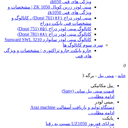
ویژگی های فنی zk650
مینی لودر زرین کوپال ZK 1050 | مشخصات و
ویژگی های فنی zk1050
مینی لودر دراج ۷۶۱ (Doraj 761) ، کاتالوگ و
مشخصات فنی بابکت دوراج
کاتالوگ مینی لودر دراج ۷۵۱ (Doraj 751)
کاتالوگ مینی لودر دراج ۷۸۱ (Doraj 781)
کاتالوگ مینی لودر سانوارد Sunward SWL 3210
سری سوم کاتالوگ ها
جارو بابکت جارو تراکتوری | مشخصات و ویژگی
های فنی
0
خانه
-
مینی بیل
-
برگه 3
بیل مکانیکی
قیمت مینی بیل سانی (Sany)
ادامه مطلب...
مینی لودر
دستگاه تولید و بازیافت آسفالت Araz machine
ادامه مطلب...
بابکت
مزایای فوریوز UZ1050 نسبت به رقبا