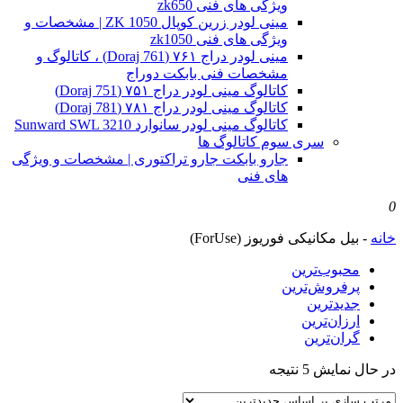
ویژگی های فنی zk650
مینی لودر زرین کوپال ZK 1050 | مشخصات و
ویژگی های فنی zk1050
مینی لودر دراج ۷۶۱ (Doraj 761) ، کاتالوگ و
مشخصات فنی بابکت دوراج
کاتالوگ مینی لودر دراج ۷۵۱ (Doraj 751)
کاتالوگ مینی لودر دراج ۷۸۱ (Doraj 781)
کاتالوگ مینی لودر سانوارد Sunward SWL 3210
سری سوم کاتالوگ ها
جارو بابکت جارو تراکتوری | مشخصات و ویژگی
های فنی
0
خانه
-
بیل مکانیکی فوریوز (ForUse)
محبوب‌ترین
پرفروش‌ترین
جدیدترین
ارزان‌ترین
گران‌ترین
Sorted
در حال نمایش 5 نتیجه
by
latest