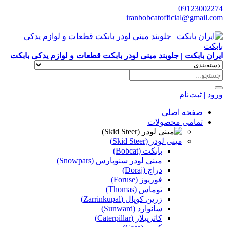
09123002274
iranbobcatofficial@gmail.com
|
ایران بابکت | جلوبند مینی لودر بابکت قطعات و لوازم یدکی بابکت
ورود | ثبت‌نام
صفحه اصلی
تمامی محصولات
مینی لودر (Skid Steer)
بابکت (Bobcat)
مینی لودر سنوپارس (Snowpars)
دراج (Doraj)
فوریوز (Foruse)
توماس (Thomas)
زرین کوپال (Zarrinkupal)
سانوارد (Sunward)
کاترپیلار (Caterpillar)