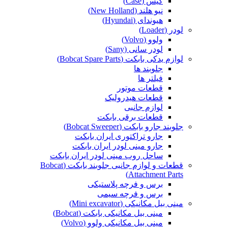
کیس (Case)
نیو هلند (New Holland)
هیوندای (Hyundai)
لودر (Loader)
ولوو (Volvo)
لودر سانی (Sany)
لوازم یدکی بابکت (Bobcat Spare Parts)
جلوبند ها
فیلتر ها
قطعات موتور
قطعات هیدرولیک
لوازم جانبی
قطعات برقی بابکت
جلوبند جارو بابکت (Bobcat Sweeper)
جارو تراکتوری ایران بابکت
جارو مینی لودر ایران بابکت
ساحل روب مینی لودر ایران بابکت
قطعات و لوازم جانبی جلوبند بابکت (Bobcat
Attachment Parts)
برس و فرچه پلاستیکی
برس و فرچه سیمی
مینی بیل مکانیکی (Mini excavator)
مینی بیل مکانیکی بابکت (Bobcat)
مینی بیل مکانیکی ولوو (Volvo)