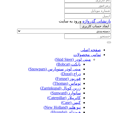
بازنشانی گذرواژه
ورود به سایت
ایجاد حساب کاربری
صفحه اصلی
تمامی محصولات
مینی لودر (Skid Steer)
بابکت (Bobcat)
مینی لودر سنوپارس (Snowpars)
دراج (Doraj)
فوریوز (Foruse)
توماس (Thomas)
زرین کوپال (Zarrinkupal)
سانوارد (Sunward)
کاترپیلار (Caterpillar)
کیس (Case)
نیو هلند (New Holland)
هیوندای (Hyundai)