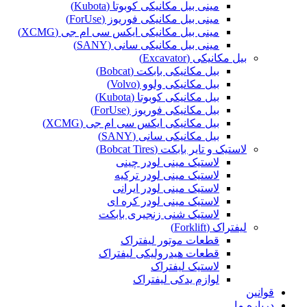
مینی بیل مکانیکی کوبوتا (Kubota)
مینی بیل مکانیکی فوریوز (ForUse)
مینی بیل مکانیکی ایکس سی ام جی (XCMG)
مینی بیل مکانیکی سانی (SANY)
بیل مکانیکی (Excavator)
بیل مکانیکی بابکت (Bobcat)
بیل مکانیکی ولوو (Volvo)
بیل مکانیکی کوبوتا (Kubota)
بیل مکانیکی فوریوز (ForUse)
بیل مکانیکی ایکس سی ام جی (XCMG)
بیل مکانیکی سانی (SANY)
لاستیک و تایر بابکت (Bobcat Tires)
لاستیک مینی لودر چینی
لاستیک مینی لودر ترکیه
لاستیک مینی لودر ایرانی
لاستیک مینی لودر کره ای
لاستیک شنی زنجیری بابکت
لیفتراک (Forklift)
قطعات موتور لیفتراک
قطعات هیدرولیکی لیفتراک
لاستیک لیفتراک
لوازم یدکی لیفتراک
قوانین
درباره ما