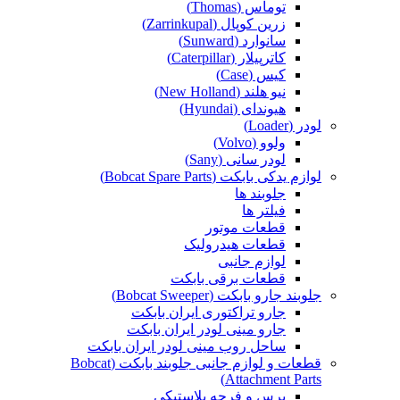
توماس (Thomas)
زرین کوپال (Zarrinkupal)
سانوارد (Sunward)
کاترپیلار (Caterpillar)
کیس (Case)
نیو هلند (New Holland)
هیوندای (Hyundai)
لودر (Loader)
ولوو (Volvo)
لودر سانی (Sany)
لوازم یدکی بابکت (Bobcat Spare Parts)
جلوبند ها
فیلتر ها
قطعات موتور
قطعات هیدرولیک
لوازم جانبی
قطعات برقی بابکت
جلوبند جارو بابکت (Bobcat Sweeper)
جارو تراکتوری ایران بابکت
جارو مینی لودر ایران بابکت
ساحل روب مینی لودر ایران بابکت
قطعات و لوازم جانبی جلوبند بابکت (Bobcat
Attachment Parts)
برس و فرچه پلاستیکی