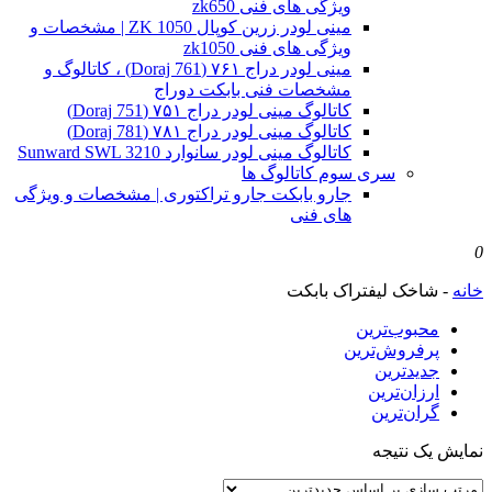
ویژگی های فنی zk650
مینی لودر زرین کوپال ZK 1050 | مشخصات و
ویژگی های فنی zk1050
مینی لودر دراج ۷۶۱ (Doraj 761) ، کاتالوگ و
مشخصات فنی بابکت دوراج
کاتالوگ مینی لودر دراج ۷۵۱ (Doraj 751)
کاتالوگ مینی لودر دراج ۷۸۱ (Doraj 781)
کاتالوگ مینی لودر سانوارد Sunward SWL 3210
سری سوم کاتالوگ ها
جارو بابکت جارو تراکتوری | مشخصات و ویژگی
های فنی
0
خانه
-
شاخک لیفتراک بابکت
محبوب‌ترین
پرفروش‌ترین
جدیدترین
ارزان‌ترین
گران‌ترین
نمایش یک نتیجه