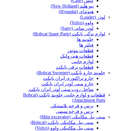
کیس (Case)
نیو هلند (New Holland)
هیوندای (Hyundai)
لودر (Loader)
ولوو (Volvo)
لودر سانی (Sany)
لوازم یدکی بابکت (Bobcat Spare Parts)
جلوبند ها
فیلتر ها
قطعات موتور
قطعات هیدرولیک
لوازم جانبی
قطعات برقی بابکت
جلوبند جارو بابکت (Bobcat Sweeper)
جارو تراکتوری ایران بابکت
جارو مینی لودر ایران بابکت
ساحل روب مینی لودر ایران بابکت
قطعات و لوازم جانبی جلوبند بابکت (Bobcat
Attachment Parts)
برس و فرچه پلاستیکی
برس و فرچه سیمی
مینی بیل مکانیکی (Mini excavator)
مینی بیل مکانیکی بابکت (Bobcat)
مینی بیل مکانیکی ولوو (Volvo)