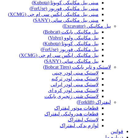
مینی بیل مکانیکی کوبوتا (Kubota)
مینی بیل مکانیکی فوریوز (ForUse)
مینی بیل مکانیکی ایکس سی ام جی (XCMG)
مینی بیل مکانیکی سانی (SANY)
بیل مکانیکی (Excavator)
بیل مکانیکی بابکت (Bobcat)
بیل مکانیکی ولوو (Volvo)
بیل مکانیکی کوبوتا (Kubota)
بیل مکانیکی فوریوز (ForUse)
بیل مکانیکی ایکس سی ام جی (XCMG)
بیل مکانیکی سانی (SANY)
لاستیک و تایر بابکت (Bobcat Tires)
لاستیک مینی لودر چینی
لاستیک مینی لودر ترکیه
لاستیک مینی لودر ایرانی
لاستیک مینی لودر کره ای
لاستیک شنی زنجیری بابکت
لیفتراک (Forklift)
قطعات موتور لیفتراک
قطعات هیدرولیکی لیفتراک
لاستیک لیفتراک
لوازم یدکی لیفتراک
قوانین
درباره ما