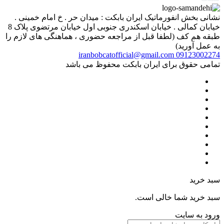
نشانی بخش انفورماتیک ایران بابکت : میدان حر . خ امام خمینی .
خیابان کمالی . خیابان اسکندری جنوبی اول خیابان مرتضوی پلاک 8
طبقه هم کف (لطفا قبل از مراجعه حضوری ، هماهنگی های لازم را
به عمل آورید)
iranbobcatofficial@gmail.com
09123002274
تمامی حقوق برای ایران بابکت محفوظ می باشد
سبد خرید
سبد خرید شما خالی است.
ورود به سایت