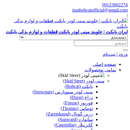
09123002274
iranbobcatofficial@gmail.com
|
ایران بابکت | جلوبند مینی لودر بابکت قطعات و لوازم یدکی بابکت
ورود | ثبت‌نام
صفحه اصلی
تمامی محصولات
مینی لودر (Skid Steer)
بابکت (Bobcat)
مینی لودر سنوپارس (Snowpars)
دراج (Doraj)
فوریوز (Foruse)
توماس (Thomas)
زرین کوپال (Zarrinkupal)
سانوارد (Sunward)
کاترپیلار (Caterpillar)