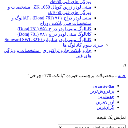
ویژگی های فنی zk650
مینی لودر زرین کوپال ZK 1050 | مشخصات و
ویژگی های فنی zk1050
مینی لودر دراج ۷۶۱ (Doraj 761) ، کاتالوگ و
مشخصات فنی بابکت دوراج
کاتالوگ مینی لودر دراج ۷۵۱ (Doraj 751)
کاتالوگ مینی لودر دراج ۷۸۱ (Doraj 781)
کاتالوگ مینی لودر سانوارد Sunward SWL 3210
سری سوم کاتالوگ ها
جارو بابکت جارو تراکتوری | مشخصات و ویژگی
های فنی
0
خانه
-
محصولات برچسب خورده "بابکت s770 چرخی"
محبوب‌ترین
پرفروش‌ترین
جدیدترین
ارزان‌ترین
گران‌ترین
نمایش یک نتیجه