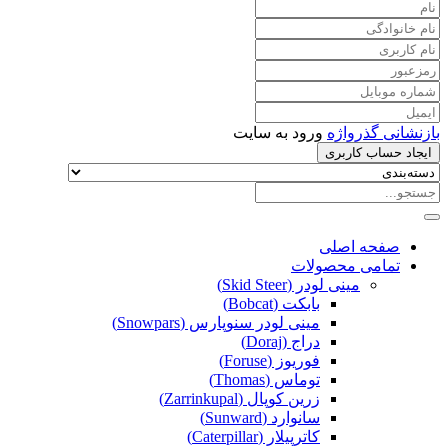
بازنشانی گذرواژه
ورود به سایت
ایجاد حساب کاربری
صفحه اصلی
تمامی محصولات
مینی لودر (Skid Steer)
بابکت (Bobcat)
مینی لودر سنوپارس (Snowpars)
دراج (Doraj)
فوریوز (Foruse)
توماس (Thomas)
زرین کوپال (Zarrinkupal)
سانوارد (Sunward)
کاترپیلار (Caterpillar)