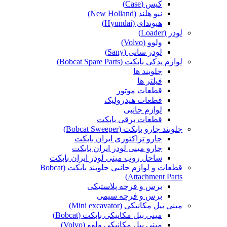
کیس (Case)
نیو هلند (New Holland)
هیوندای (Hyundai)
لودر (Loader)
ولوو (Volvo)
لودر سانی (Sany)
لوازم یدکی بابکت (Bobcat Spare Parts)
جلوبند ها
فیلتر ها
قطعات موتور
قطعات هیدرولیک
لوازم جانبی
قطعات برقی بابکت
جلوبند جارو بابکت (Bobcat Sweeper)
جارو تراکتوری ایران بابکت
جارو مینی لودر ایران بابکت
ساحل روب مینی لودر ایران بابکت
قطعات و لوازم جانبی جلوبند بابکت (Bobcat
Attachment Parts)
برس و فرچه پلاستیکی
برس و فرچه سیمی
مینی بیل مکانیکی (Mini excavator)
مینی بیل مکانیکی بابکت (Bobcat)
مینی بیل مکانیکی ولوو (Volvo)