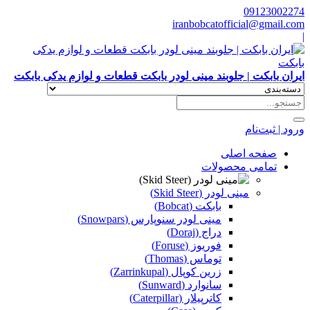
09123002274
iranbobcatofficial@gmail.com
|
ایران بابکت | جلوبند مینی لودر بابکت قطعات و لوازم یدکی بابکت
ورود | ثبت‌نام
صفحه اصلی
تمامی محصولات
مینی لودر (Skid Steer)
بابکت (Bobcat)
مینی لودر سنوپارس (Snowpars)
دراج (Doraj)
فوریوز (Foruse)
توماس (Thomas)
زرین کوپال (Zarrinkupal)
سانوارد (Sunward)
کاترپیلار (Caterpillar)