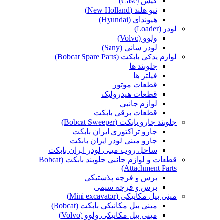
کیس (Case)
نیو هلند (New Holland)
هیوندای (Hyundai)
لودر (Loader)
ولوو (Volvo)
لودر سانی (Sany)
لوازم یدکی بابکت (Bobcat Spare Parts)
جلوبند ها
فیلتر ها
قطعات موتور
قطعات هیدرولیک
لوازم جانبی
قطعات برقی بابکت
جلوبند جارو بابکت (Bobcat Sweeper)
جارو تراکتوری ایران بابکت
جارو مینی لودر ایران بابکت
ساحل روب مینی لودر ایران بابکت
قطعات و لوازم جانبی جلوبند بابکت (Bobcat
Attachment Parts)
برس و فرچه پلاستیکی
برس و فرچه سیمی
مینی بیل مکانیکی (Mini excavator)
مینی بیل مکانیکی بابکت (Bobcat)
مینی بیل مکانیکی ولوو (Volvo)