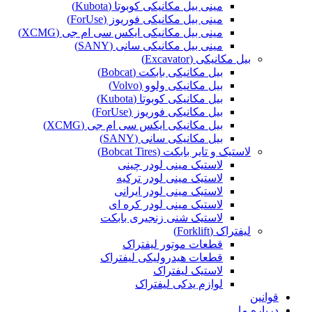
مینی بیل مکانیکی کوبوتا (Kubota)
مینی بیل مکانیکی فوریوز (ForUse)
مینی بیل مکانیکی ایکس سی ام جی (XCMG)
مینی بیل مکانیکی سانی (SANY)
بیل مکانیکی (Excavator)
بیل مکانیکی بابکت (Bobcat)
بیل مکانیکی ولوو (Volvo)
بیل مکانیکی کوبوتا (Kubota)
بیل مکانیکی فوریوز (ForUse)
بیل مکانیکی ایکس سی ام جی (XCMG)
بیل مکانیکی سانی (SANY)
لاستیک و تایر بابکت (Bobcat Tires)
لاستیک مینی لودر چینی
لاستیک مینی لودر ترکیه
لاستیک مینی لودر ایرانی
لاستیک مینی لودر کره ای
لاستیک شنی زنجیری بابکت
لیفتراک (Forklift)
قطعات موتور لیفتراک
قطعات هیدرولیکی لیفتراک
لاستیک لیفتراک
لوازم یدکی لیفتراک
قوانین
درباره ما