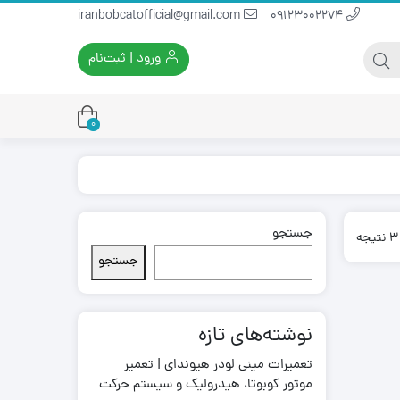
iranbobcatofficial@gmail.com
09123002274
ورود | ثبت‌نام
0
جستجو
یران بابکت
برس و فرچه پلاستیکی
Sorted
ایران بابکت
برس و فرچه سیمی
by
جستجو
latest
لودر ایران بابکت
نوشته‌های تازه
تعمیرات مینی لودر هیوندای | تعمیر
موتور کوبوتا، هیدرولیک و سیستم حرکت