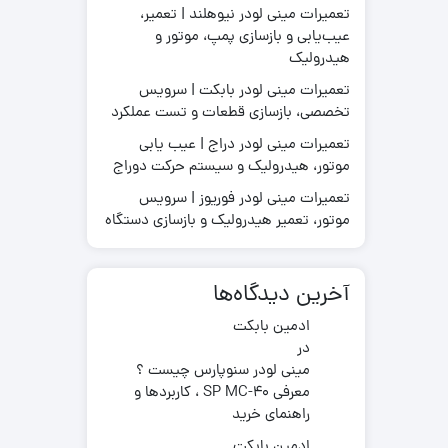
تعمیرات مینی لودر نیوهلند | تعمیر،
عیب‌یابی و بازسازی پمپ، موتور و
هیدرولیک
تعمیرات مینی لودر بابکت | سرویس
قطعات موتور لیفتراک
تخصصی، بازسازی قطعات و تست عملکرد
در چینی
قطعات هیدرولیکی لیفتراک
در ترکیه
لاستیک لیفتراک
تعمیرات مینی لودر دراج | عیب یابی
ر ایرانی
موتور، هیدرولیک و سیستم حرکت دوراج
لوازم یدکی لیفتراک
در کره ای
تعمیرات مینی لودر فوریوز | سرویس
جیری بابکت
موتور، تعمیر هیدرولیک و بازسازی دستگاه
آخرین دیدگاه‌ها
ادمین بابکت
در
مینی لودر سنوپارس چیست ؟
معرفی SP MC-40 ، کاربردها و
راهنمای خرید
ادمین بابکت