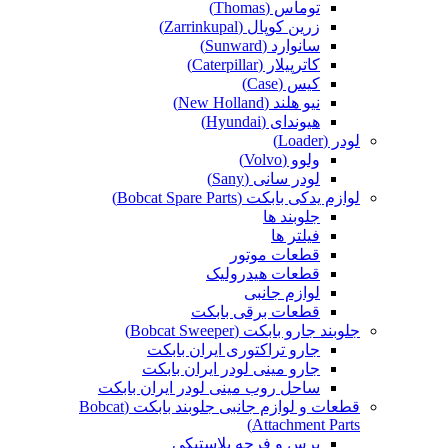
توماس (Thomas)
زرین کوپال (Zarrinkupal)
سانوارد (Sunward)
کاترپیلار (Caterpillar)
کیس (Case)
نیو هلند (New Holland)
هیوندای (Hyundai)
لودر (Loader)
ولوو (Volvo)
لودر سانی (Sany)
لوازم یدکی بابکت (Bobcat Spare Parts)
جلوبند ها
فیلتر ها
قطعات موتور
قطعات هیدرولیک
لوازم جانبی
قطعات برقی بابکت
جلوبند جارو بابکت (Bobcat Sweeper)
جارو تراکتوری ایران بابکت
جارو مینی لودر ایران بابکت
ساحل روب مینی لودر ایران بابکت
قطعات و لوازم جانبی جلوبند بابکت (Bobcat
Attachment Parts)
برس و فرچه پلاستیکی