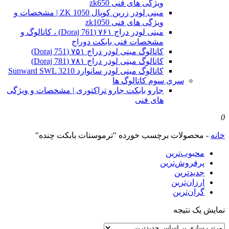
ویژگی های فنی zk650
مینی لودر زرین کوپال ZK 1050 | مشخصات و
ویژگی های فنی zk1050
مینی لودر دراج ۷۶۱ (Doraj 761) ، کاتالوگ و
مشخصات فنی بابکت دوراج
کاتالوگ مینی لودر دراج ۷۵۱ (Doraj 751)
کاتالوگ مینی لودر دراج ۷۸۱ (Doraj 781)
کاتالوگ مینی لودر سانوارد Sunward SWL 3210
سری سوم کاتالوگ ها
جارو بابکت جارو تراکتوری | مشخصات و ویژگی
های فنی
0
خانه
-
محصولات برچسب خورده "ترموستات بابکت چنده"
محبوب‌ترین
پرفروش‌ترین
جدیدترین
ارزان‌ترین
گران‌ترین
نمایش یک نتیجه