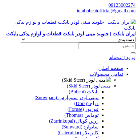
09123002274
iranbobcatofficial@gmail.com
|
ایران بابکت | جلوبند مینی لودر بابکت قطعات و لوازم یدکی بابکت
ورود | ثبت‌نام
صفحه اصلی
تمامی محصولات
مینی لودر (Skid Steer)
بابکت (Bobcat)
مینی لودر سنوپارس (Snowpars)
دراج (Doraj)
فوریوز (Foruse)
توماس (Thomas)
زرین کوپال (Zarrinkupal)
سانوارد (Sunward)
کاترپیلار (Caterpillar)