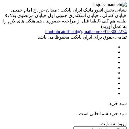
نشانی بخش انفورماتیک ایران بابکت : میدان حر . خ امام خمینی .
خیابان کمالی . خیابان اسکندری جنوبی اول خیابان مرتضوی پلاک 8
طبقه هم کف (لطفا قبل از مراجعه حضوری ، هماهنگی های لازم را
به عمل آورید)
iranbobcatofficial@gmail.com
09123002274
تمامی حقوق برای ایران بابکت محفوظ می باشد
سبد خرید
سبد خرید شما خالی است.
ورود به سایت