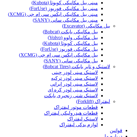
مینی بیل مکانیکی کوبوتا (Kubota)
مینی بیل مکانیکی فوریوز (ForUse)
مینی بیل مکانیکی ایکس سی ام جی (XCMG)
مینی بیل مکانیکی سانی (SANY)
بیل مکانیکی (Excavator)
بیل مکانیکی بابکت (Bobcat)
بیل مکانیکی ولوو (Volvo)
بیل مکانیکی کوبوتا (Kubota)
بیل مکانیکی فوریوز (ForUse)
بیل مکانیکی ایکس سی ام جی (XCMG)
بیل مکانیکی سانی (SANY)
لاستیک و تایر بابکت (Bobcat Tires)
لاستیک مینی لودر چینی
لاستیک مینی لودر ترکیه
لاستیک مینی لودر ایرانی
لاستیک مینی لودر کره ای
لاستیک شنی زنجیری بابکت
لیفتراک (Forklift)
قطعات موتور لیفتراک
قطعات هیدرولیکی لیفتراک
لاستیک لیفتراک
لوازم یدکی لیفتراک
قوانین
درباره ما