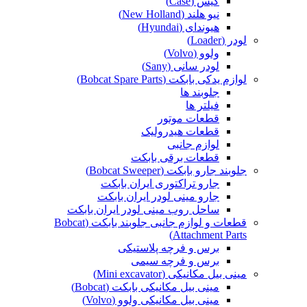
کیس (Case)
نیو هلند (New Holland)
هیوندای (Hyundai)
لودر (Loader)
ولوو (Volvo)
لودر سانی (Sany)
لوازم یدکی بابکت (Bobcat Spare Parts)
جلوبند ها
فیلتر ها
قطعات موتور
قطعات هیدرولیک
لوازم جانبی
قطعات برقی بابکت
جلوبند جارو بابکت (Bobcat Sweeper)
جارو تراکتوری ایران بابکت
جارو مینی لودر ایران بابکت
ساحل روب مینی لودر ایران بابکت
قطعات و لوازم جانبی جلوبند بابکت (Bobcat
Attachment Parts)
برس و فرچه پلاستیکی
برس و فرچه سیمی
مینی بیل مکانیکی (Mini excavator)
مینی بیل مکانیکی بابکت (Bobcat)
مینی بیل مکانیکی ولوو (Volvo)