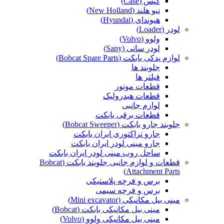
کیس (Case)
نیو هلند (New Holland)
هیوندای (Hyundai)
لودر (Loader)
ولوو (Volvo)
لودر سانی (Sany)
لوازم یدکی بابکت (Bobcat Spare Parts)
جلوبند ها
فیلتر ها
قطعات موتور
قطعات هیدرولیک
لوازم جانبی
قطعات برقی بابکت
جلوبند جارو بابکت (Bobcat Sweeper)
جارو تراکتوری ایران بابکت
جارو مینی لودر ایران بابکت
ساحل روب مینی لودر ایران بابکت
قطعات و لوازم جانبی جلوبند بابکت (Bobcat
Attachment Parts)
برس و فرچه پلاستیکی
برس و فرچه سیمی
مینی بیل مکانیکی (Mini excavator)
مینی بیل مکانیکی بابکت (Bobcat)
مینی بیل مکانیکی ولوو (Volvo)