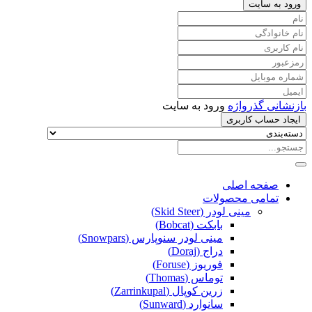
ورود به سایت
بازنشانی گذرواژه
ورود به سایت
ایجاد حساب کاربری
صفحه اصلی
تمامی محصولات
مینی لودر (Skid Steer)
بابکت (Bobcat)
مینی لودر سنوپارس (Snowpars)
دراج (Doraj)
فوریوز (Foruse)
توماس (Thomas)
زرین کوپال (Zarrinkupal)
سانوارد (Sunward)