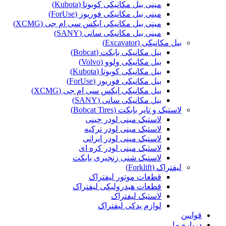
مینی بیل مکانیکی کوبوتا (Kubota)
مینی بیل مکانیکی فوریوز (ForUse)
مینی بیل مکانیکی ایکس سی ام جی (XCMG)
مینی بیل مکانیکی سانی (SANY)
بیل مکانیکی (Excavator)
بیل مکانیکی بابکت (Bobcat)
بیل مکانیکی ولوو (Volvo)
بیل مکانیکی کوبوتا (Kubota)
بیل مکانیکی فوریوز (ForUse)
بیل مکانیکی ایکس سی ام جی (XCMG)
بیل مکانیکی سانی (SANY)
لاستیک و تایر بابکت (Bobcat Tires)
لاستیک مینی لودر چینی
لاستیک مینی لودر ترکیه
لاستیک مینی لودر ایرانی
لاستیک مینی لودر کره ای
لاستیک شنی زنجیری بابکت
لیفتراک (Forklift)
قطعات موتور لیفتراک
قطعات هیدرولیکی لیفتراک
لاستیک لیفتراک
لوازم یدکی لیفتراک
قوانین
درباره ما