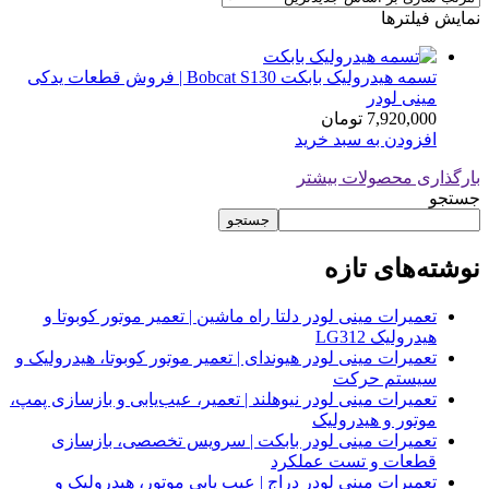
نمایش فیلترها
تسمه هیدرولیک بابکت Bobcat S130 | فروش قطعات یدکی
مینی لودر
7,920,000
تومان
افزودن به سبد خرید
بارگذاری محصولات بیشتر
جستجو
جستجو
نوشته‌های تازه
تعمیرات مینی لودر دلتا راه ماشین | تعمیر موتور کوبوتا و
هیدرولیک LG312
تعمیرات مینی لودر هیوندای | تعمیر موتور کوبوتا، هیدرولیک و
سیستم حرکت
تعمیرات مینی لودر نیوهلند | تعمیر، عیب‌یابی و بازسازی پمپ،
موتور و هیدرولیک
تعمیرات مینی لودر بابکت | سرویس تخصصی، بازسازی
قطعات و تست عملکرد
تعمیرات مینی لودر دراج | عیب یابی موتور، هیدرولیک و