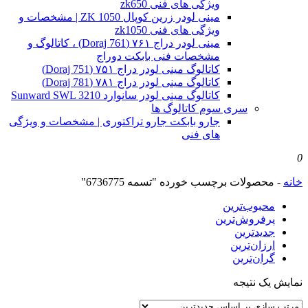
ویژگی های فنی zk650
مینی لودر زرین کوپال ZK 1050 | مشخصات و
ویژگی های فنی zk1050
مینی لودر دراج ۷۶۱ (Doraj 761) ، کاتالوگ و
مشخصات فنی بابکت دوراج
کاتالوگ مینی لودر دراج ۷۵۱ (Doraj 751)
کاتالوگ مینی لودر دراج ۷۸۱ (Doraj 781)
کاتالوگ مینی لودر سانوارد Sunward SWL 3210
سری سوم کاتالوگ ها
جارو بابکت جارو تراکتوری | مشخصات و ویژگی
های فنی
0
خانه
-
محصولات برچسب خورده "تسمه 6736775"
محبوب‌ترین
پرفروش‌ترین
جدیدترین
ارزان‌ترین
گران‌ترین
نمایش یک نتیجه