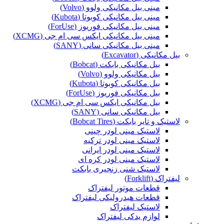
مینی بیل مکانیکی ولوو (Volvo)
مینی بیل مکانیکی کوبوتا (Kubota)
مینی بیل مکانیکی فوریوز (ForUse)
مینی بیل مکانیکی ایکس سی ام جی (XCMG)
مینی بیل مکانیکی سانی (SANY)
بیل مکانیکی (Excavator)
بیل مکانیکی بابکت (Bobcat)
بیل مکانیکی ولوو (Volvo)
بیل مکانیکی کوبوتا (Kubota)
بیل مکانیکی فوریوز (ForUse)
بیل مکانیکی ایکس سی ام جی (XCMG)
بیل مکانیکی سانی (SANY)
لاستیک و تایر بابکت (Bobcat Tires)
لاستیک مینی لودر چینی
لاستیک مینی لودر ترکیه
لاستیک مینی لودر ایرانی
لاستیک مینی لودر کره ای
لاستیک شنی زنجیری بابکت
لیفتراک (Forklift)
قطعات موتور لیفتراک
قطعات هیدرولیکی لیفتراک
لاستیک لیفتراک
لوازم یدکی لیفتراک