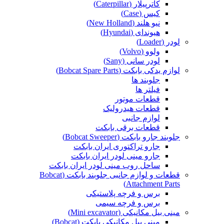
کاترپیلار (Caterpillar)
کیس (Case)
نیو هلند (New Holland)
هیوندای (Hyundai)
لودر (Loader)
ولوو (Volvo)
لودر سانی (Sany)
لوازم یدکی بابکت (Bobcat Spare Parts)
جلوبند ها
فیلتر ها
قطعات موتور
قطعات هیدرولیک
لوازم جانبی
قطعات برقی بابکت
جلوبند جارو بابکت (Bobcat Sweeper)
جارو تراکتوری ایران بابکت
جارو مینی لودر ایران بابکت
ساحل روب مینی لودر ایران بابکت
قطعات و لوازم جانبی جلوبند بابکت (Bobcat
Attachment Parts)
برس و فرچه پلاستیکی
برس و فرچه سیمی
مینی بیل مکانیکی (Mini excavator)
مینی بیل مکانیکی بابکت (Bobcat)