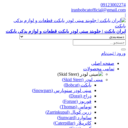
09123002274
iranbobcatofficial@gmail.com
|
ایران بابکت | جلوبند مینی لودر بابکت قطعات و لوازم یدکی بابکت
ورود | ثبت‌نام
صفحه اصلی
تمامی محصولات
مینی لودر (Skid Steer)
بابکت (Bobcat)
مینی لودر سنوپارس (Snowpars)
دراج (Doraj)
فوریوز (Foruse)
توماس (Thomas)
زرین کوپال (Zarrinkupal)
سانوارد (Sunward)
کاترپیلار (Caterpillar)