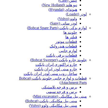
کیس (Case)
نیو هلند (New Holland)
هیوندای (Hyundai)
لودر (Loader)
ولوو (Volvo)
لودر سانی (Sany)
لوازم یدکی بابکت (Bobcat Spare Parts)
جلوبند ها
فیلتر ها
قطعات موتور
قطعات هیدرولیک
لوازم جانبی
قطعات برقی بابکت
جلوبند جارو بابکت (Bobcat Sweeper)
جارو تراکتوری ایران بابکت
جارو مینی لودر ایران بابکت
ساحل روب مینی لودر ایران بابکت
قطعات و لوازم جانبی جلوبند بابکت (Bobcat
Attachment Parts)
برس و فرچه پلاستیکی
برس و فرچه سیمی
مینی بیل مکانیکی (Mini excavator)
مینی بیل مکانیکی بابکت (Bobcat)
مینی بیل مکانیکی ولوو (Volvo)