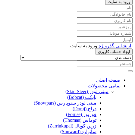
ورود به سایت
بازنشانی گذرواژه
ورود به سایت
ایجاد حساب کاربری
صفحه اصلی
تمامی محصولات
مینی لودر (Skid Steer)
بابکت (Bobcat)
مینی لودر سنوپارس (Snowpars)
دراج (Doraj)
فوریوز (Foruse)
توماس (Thomas)
زرین کوپال (Zarrinkupal)
سانوارد (Sunward)