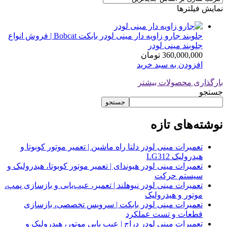
نمایش فیلترها
جلوبند جارو زاویه دار مینی لودر بابکت Bobcat | فروش انواع
جلوبند مینی لودر
360,000,000
تومان
افزودن به سبد خرید
بارگذاری محصولات بیشتر
جستجو
جستجو
نوشته‌های تازه
تعمیرات مینی لودر دلتا راه ماشین | تعمیر موتور کوبوتا و
هیدرولیک LG312
تعمیرات مینی لودر هیوندای | تعمیر موتور کوبوتا، هیدرولیک و
سیستم حرکت
تعمیرات مینی لودر نیوهلند | تعمیر، عیب‌یابی و بازسازی پمپ،
موتور و هیدرولیک
تعمیرات مینی لودر بابکت | سرویس تخصصی، بازسازی
قطعات و تست عملکرد
تعمیرات مینی لودر دراج | عیب یابی موتور، هیدرولیک و