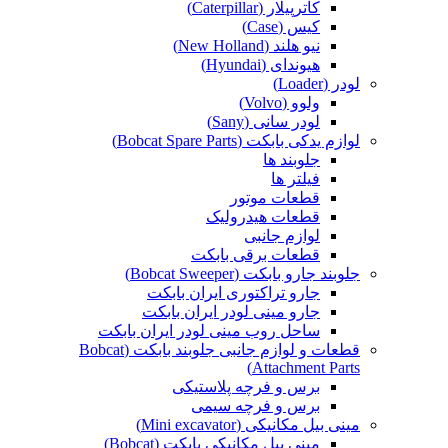
کاترپیلار (Caterpillar)
کیس (Case)
نیو هلند (New Holland)
هیوندای (Hyundai)
لودر (Loader)
ولوو (Volvo)
لودر سانی (Sany)
لوازم یدکی بابکت (Bobcat Spare Parts)
جلوبند ها
فیلتر ها
قطعات موتور
قطعات هیدرولیک
لوازم جانبی
قطعات برقی بابکت
جلوبند جارو بابکت (Bobcat Sweeper)
جارو تراکتوری ایران بابکت
جارو مینی لودر ایران بابکت
ساحل روب مینی لودر ایران بابکت
قطعات و لوازم جانبی جلوبند بابکت (Bobcat
Attachment Parts)
برس و فرچه پلاستیکی
برس و فرچه سیمی
مینی بیل مکانیکی (Mini excavator)
مینی بیل مکانیکی بابکت (Bobcat)