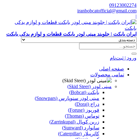
09123002274
iranbobcatofficial@gmail.com
|
ایران بابکت | جلوبند مینی لودر بابکت قطعات و لوازم یدکی بابکت
ورود | ثبت‌نام
صفحه اصلی
تمامی محصولات
مینی لودر (Skid Steer)
بابکت (Bobcat)
مینی لودر سنوپارس (Snowpars)
دراج (Doraj)
فوریوز (Foruse)
توماس (Thomas)
زرین کوپال (Zarrinkupal)
سانوارد (Sunward)
کاترپیلار (Caterpillar)