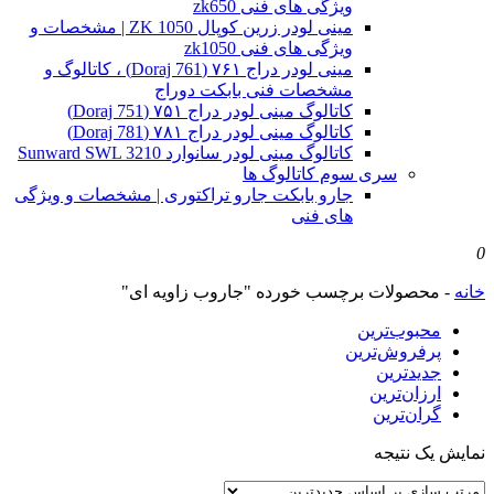
ویژگی های فنی zk650
مینی لودر زرین کوپال ZK 1050 | مشخصات و
ویژگی های فنی zk1050
مینی لودر دراج ۷۶۱ (Doraj 761) ، کاتالوگ و
مشخصات فنی بابکت دوراج
کاتالوگ مینی لودر دراج ۷۵۱ (Doraj 751)
کاتالوگ مینی لودر دراج ۷۸۱ (Doraj 781)
کاتالوگ مینی لودر سانوارد Sunward SWL 3210
سری سوم کاتالوگ ها
جارو بابکت جارو تراکتوری | مشخصات و ویژگی
های فنی
0
خانه
-
محصولات برچسب خورده "جاروب زاویه ای"
محبوب‌ترین
پرفروش‌ترین
جدیدترین
ارزان‌ترین
گران‌ترین
نمایش یک نتیجه