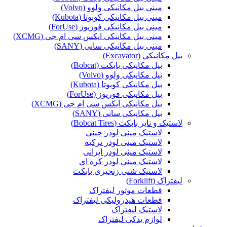
مینی بیل مکانیکی ولوو (Volvo)
مینی بیل مکانیکی کوبوتا (Kubota)
مینی بیل مکانیکی فوریوز (ForUse)
مینی بیل مکانیکی ایکس سی ام جی (XCMG)
مینی بیل مکانیکی سانی (SANY)
بیل مکانیکی (Excavator)
بیل مکانیکی بابکت (Bobcat)
بیل مکانیکی ولوو (Volvo)
بیل مکانیکی کوبوتا (Kubota)
بیل مکانیکی فوریوز (ForUse)
بیل مکانیکی ایکس سی ام جی (XCMG)
بیل مکانیکی سانی (SANY)
لاستیک و تایر بابکت (Bobcat Tires)
لاستیک مینی لودر چینی
لاستیک مینی لودر ترکیه
لاستیک مینی لودر ایرانی
لاستیک مینی لودر کره ای
لاستیک شنی زنجیری بابکت
لیفتراک (Forklift)
قطعات موتور لیفتراک
قطعات هیدرولیکی لیفتراک
لاستیک لیفتراک
لوازم یدکی لیفتراک