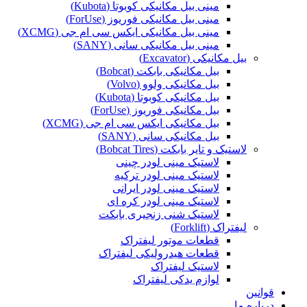
مینی بیل مکانیکی کوبوتا (Kubota)
مینی بیل مکانیکی فوریوز (ForUse)
مینی بیل مکانیکی ایکس سی ام جی (XCMG)
مینی بیل مکانیکی سانی (SANY)
بیل مکانیکی (Excavator)
بیل مکانیکی بابکت (Bobcat)
بیل مکانیکی ولوو (Volvo)
بیل مکانیکی کوبوتا (Kubota)
بیل مکانیکی فوریوز (ForUse)
بیل مکانیکی ایکس سی ام جی (XCMG)
بیل مکانیکی سانی (SANY)
لاستیک و تایر بابکت (Bobcat Tires)
لاستیک مینی لودر چینی
لاستیک مینی لودر ترکیه
لاستیک مینی لودر ایرانی
لاستیک مینی لودر کره ای
لاستیک شنی زنجیری بابکت
لیفتراک (Forklift)
قطعات موتور لیفتراک
قطعات هیدرولیکی لیفتراک
لاستیک لیفتراک
لوازم یدکی لیفتراک
قوانین
درباره ما