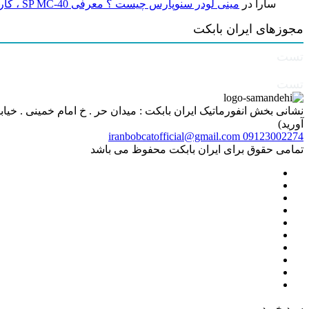
سارا
در
مینی لودر سنوپارس چیست ؟ معرفی SP MC-40 ، کاربردها و راهنمای خرید
مجوزهای ایران بابکت
تست
تست
آورید)
iranbobcatofficial@gmail.com
09123002274
تمامی حقوق برای ایران بابکت محفوظ می باشد
سبد خرید