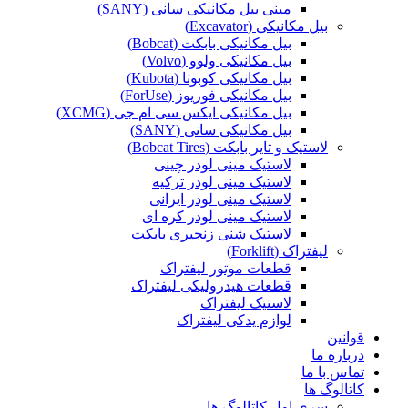
مینی بیل مکانیکی سانی (SANY)
بیل مکانیکی (Excavator)
بیل مکانیکی بابکت (Bobcat)
بیل مکانیکی ولوو (Volvo)
بیل مکانیکی کوبوتا (Kubota)
بیل مکانیکی فوریوز (ForUse)
بیل مکانیکی ایکس سی ام جی (XCMG)
بیل مکانیکی سانی (SANY)
لاستیک و تایر بابکت (Bobcat Tires)
لاستیک مینی لودر چینی
لاستیک مینی لودر ترکیه
لاستیک مینی لودر ایرانی
لاستیک مینی لودر کره ای
لاستیک شنی زنجیری بابکت
لیفتراک (Forklift)
قطعات موتور لیفتراک
قطعات هیدرولیکی لیفتراک
لاستیک لیفتراک
لوازم یدکی لیفتراک
قوانین
درباره ما
تماس با ما
کاتالوگ ها
سری اول کاتالوگ ها