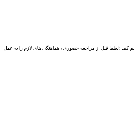
ک ایران بابکت : میدان حر . خ امام خمینی . خیابان کمالی . خیابان اسکندری جنوبی اول خیابان مرتضوی پلاک 8 طبقه هم کف (لطفا قبل از مراجعه حضوری ، هماهنگی های لازم را به عمل