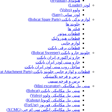
هیوندای (Hyundai)
لودر (Loader)
ولوو (Volvo)
لودر سانی (Sany)
لوازم یدکی بابکت (Bobcat Spare Parts)
جلوبند ها
فیلتر ها
قطعات موتور
قطعات هیدرولیک
لوازم جانبی
قطعات برقی بابکت
جلوبند جارو بابکت (Bobcat Sweeper)
جارو تراکتوری ایران بابکت
جارو مینی لودر ایران بابکت
ساحل روب مینی لودر ایران بابکت
قطعات و لوازم جانبی جلوبند بابکت (Bobcat Attachment Parts)
برس و فرچه پلاستیکی
برس و فرچه سیمی
مینی بیل مکانیکی (Mini excavator)
مینی بیل مکانیکی بابکت (Bobcat)
مینی بیل مکانیکی ولوو (Volvo)
مینی بیل مکانیکی کوبوتا (Kubota)
مینی بیل مکانیکی فوریوز (ForUse)
مینی بیل مکانیکی ایکس سی ام جی (XCMG)