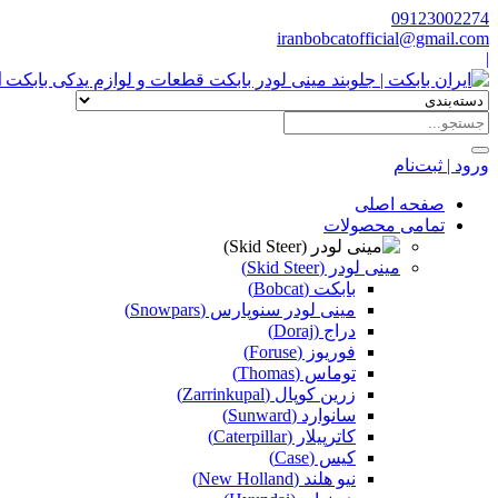
09123002274
iranbobcatofficial@gmail.com
|
ا
ورود | ثبت‌نام
صفحه اصلی
تمامی محصولات
مینی لودر (Skid Steer)
بابکت (Bobcat)
مینی لودر سنوپارس (Snowpars)
دراج (Doraj)
فوریوز (Foruse)
توماس (Thomas)
زرین کوپال (Zarrinkupal)
سانوارد (Sunward)
کاترپیلار (Caterpillar)
کیس (Case)
نیو هلند (New Holland)