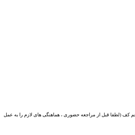
ک ایران بابکت : میدان حر . خ امام خمینی . خیابان کمالی . خیابان اسکندری جنوبی اول خیابان مرتضوی پلاک 8 طبقه هم کف (لطفا قبل از مراجعه حضوری ، هماهنگی های لازم را به عمل