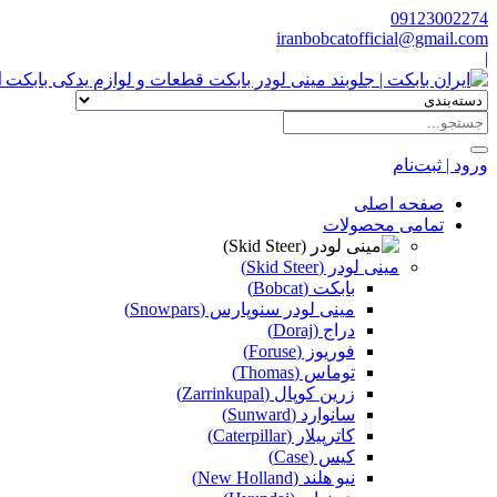
09123002274
iranbobcatofficial@gmail.com
|
ا
ورود | ثبت‌نام
صفحه اصلی
تمامی محصولات
مینی لودر (Skid Steer)
بابکت (Bobcat)
مینی لودر سنوپارس (Snowpars)
دراج (Doraj)
فوریوز (Foruse)
توماس (Thomas)
زرین کوپال (Zarrinkupal)
سانوارد (Sunward)
کاترپیلار (Caterpillar)
کیس (Case)
نیو هلند (New Holland)