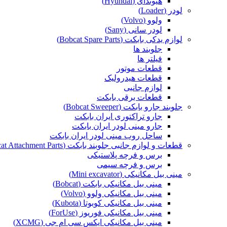
هیوندای (Hyundai)
لودر (Loader)
ولوو (Volvo)
لودر سانی (Sany)
لوازم یدکی بابکت (Bobcat Spare Parts)
جلوبند ها
فیلتر ها
قطعات موتور
قطعات هیدرولیک
لوازم جانبی
قطعات برقی بابکت
جلوبند جارو بابکت (Bobcat Sweeper)
جارو تراکتوری ایران بابکت
جارو مینی لودر ایران بابکت
ساحل روب مینی لودر ایران بابکت
قطعات و لوازم جانبی جلوبند بابکت (Bobcat Attachment Parts)
برس و فرچه پلاستیکی
برس و فرچه سیمی
مینی بیل مکانیکی (Mini excavator)
مینی بیل مکانیکی بابکت (Bobcat)
مینی بیل مکانیکی ولوو (Volvo)
مینی بیل مکانیکی کوبوتا (Kubota)
مینی بیل مکانیکی فوریوز (ForUse)
مینی بیل مکانیکی ایکس سی ام جی (XCMG)