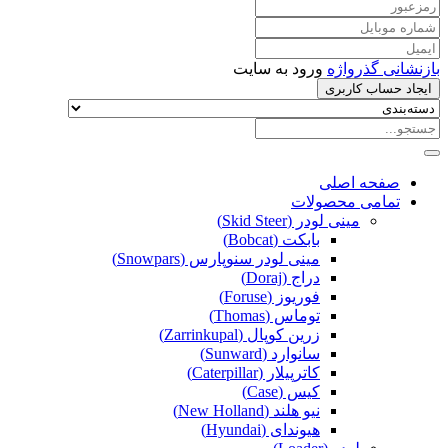
بازنشانی گذرواژه
ورود به سایت
ایجاد حساب کاربری
صفحه اصلی
تمامی محصولات
مینی لودر (Skid Steer)
بابکت (Bobcat)
مینی لودر سنوپارس (Snowpars)
دراج (Doraj)
فوریوز (Foruse)
توماس (Thomas)
زرین کوپال (Zarrinkupal)
سانوارد (Sunward)
کاترپیلار (Caterpillar)
کیس (Case)
نیو هلند (New Holland)
هیوندای (Hyundai)