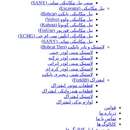
مینی بیل مکانیکی سانی (SANY)
بیل مکانیکی (Excavator)
بیل مکانیکی بابکت (Bobcat)
بیل مکانیکی ولوو (Volvo)
بیل مکانیکی کوبوتا (Kubota)
بیل مکانیکی فوریوز (ForUse)
بیل مکانیکی ایکس سی ام جی (XCMG)
بیل مکانیکی سانی (SANY)
لاستیک و تایر بابکت (Bobcat Tires)
لاستیک مینی لودر چینی
لاستیک مینی لودر ترکیه
لاستیک مینی لودر ایرانی
لاستیک مینی لودر کره ای
لاستیک شنی زنجیری بابکت
لیفتراک (Forklift)
قطعات موتور لیفتراک
قطعات هیدرولیکی لیفتراک
لاستیک لیفتراک
لوازم یدکی لیفتراک
قوانین
درباره ما
تماس با ما
کاتالوگ ها
سری اول کاتالوگ ها