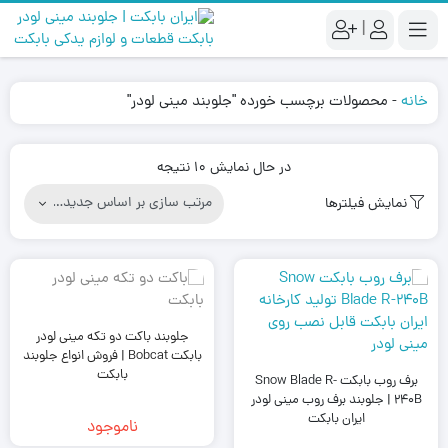
|
خانه
-
محصولات برچسب خورده "جلوبند مینی لودر"
Sorted
در حال نمایش 10 نتیجه
by
نمایش فیلترها
latest
جلوبند باکت دو تکه مینی لودر
بابکت Bobcat | فروش انواع جلوبند
بابکت
برف روب بابکت Snow Blade R-
240B | جلوبند برف روب مینی لودر
ایران بابکت
ناموجود