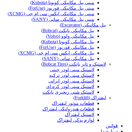
مینی بیل مکانیکی کوبوتا (Kubota)
مینی بیل مکانیکی فوریوز (ForUse)
مینی بیل مکانیکی ایکس سی ام جی (XCMG)
مینی بیل مکانیکی سانی (SANY)
بیل مکانیکی (Excavator)
بیل مکانیکی بابکت (Bobcat)
بیل مکانیکی ولوو (Volvo)
بیل مکانیکی کوبوتا (Kubota)
بیل مکانیکی فوریوز (ForUse)
بیل مکانیکی ایکس سی ام جی (XCMG)
بیل مکانیکی سانی (SANY)
لاستیک و تایر بابکت (Bobcat Tires)
لاستیک مینی لودر چینی
لاستیک مینی لودر ترکیه
لاستیک مینی لودر ایرانی
لاستیک مینی لودر کره ای
لاستیک شنی زنجیری بابکت
لیفتراک (Forklift)
قطعات موتور لیفتراک
قطعات هیدرولیکی لیفتراک
لاستیک لیفتراک
لوازم یدکی لیفتراک
قوانین
درباره ما