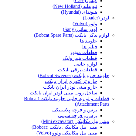
کیس (Case)
نیو هلند (New Holland)
هیوندای (Hyundai)
لودر (Loader)
ولوو (Volvo)
لودر سانی (Sany)
لوازم یدکی بابکت (Bobcat Spare Parts)
جلوبند ها
فیلتر ها
قطعات موتور
قطعات هیدرولیک
لوازم جانبی
قطعات برقی بابکت
جلوبند جارو بابکت (Bobcat Sweeper)
جارو تراکتوری ایران بابکت
جارو مینی لودر ایران بابکت
ساحل روب مینی لودر ایران بابکت
قطعات و لوازم جانبی جلوبند بابکت (Bobcat
Attachment Parts)
برس و فرچه پلاستیکی
برس و فرچه سیمی
مینی بیل مکانیکی (Mini excavator)
مینی بیل مکانیکی بابکت (Bobcat)
مینی بیل مکانیکی ولوو (Volvo)