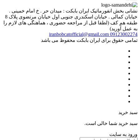
نشانی بخش انفورماتیک ایران بابکت : میدان حر . خ امام خمینی .
خیابان کمالی . خیابان اسکندری جنوبی اول خیابان مرتضوی پلاک 8
طبقه هم کف (لطفا قبل از مراجعه حضوری ، هماهنگی های لازم را
به عمل آورید)
iranbobcatofficial@gmail.com
09123002274
تمامی حقوق برای ایران بابکت محفوظ می باشد
سبد خرید
سبد خرید شما خالی است.
ورود به سایت