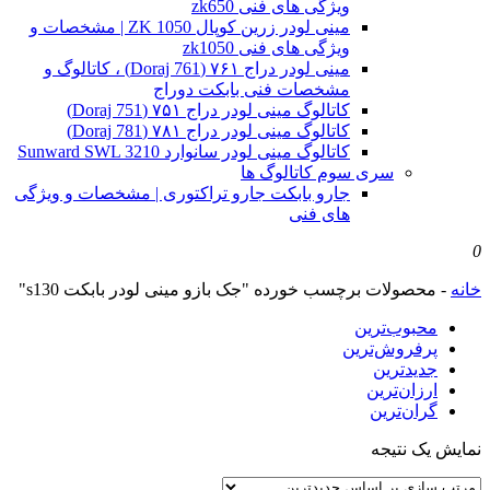
ویژگی های فنی zk650
مینی لودر زرین کوپال ZK 1050 | مشخصات و
ویژگی های فنی zk1050
مینی لودر دراج ۷۶۱ (Doraj 761) ، کاتالوگ و
مشخصات فنی بابکت دوراج
کاتالوگ مینی لودر دراج ۷۵۱ (Doraj 751)
کاتالوگ مینی لودر دراج ۷۸۱ (Doraj 781)
کاتالوگ مینی لودر سانوارد Sunward SWL 3210
سری سوم کاتالوگ ها
جارو بابکت جارو تراکتوری | مشخصات و ویژگی
های فنی
0
خانه
-
محصولات برچسب خورده "جک بازو مینی لودر بابکت s130"
محبوب‌ترین
پرفروش‌ترین
جدیدترین
ارزان‌ترین
گران‌ترین
نمایش یک نتیجه