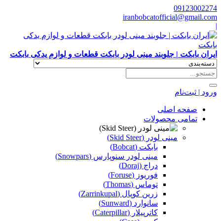
09123002274
iranbobcatofficial@gmail.com
|
ایران بابکت | جلوبند مینی لودر بابکت قطعات و لوازم یدکی بابکت
ورود | ثبت‌نام
صفحه اصلی
تمامی محصولات
مینی لودر (Skid Steer)
بابکت (Bobcat)
مینی لودر سنوپارس (Snowpars)
دراج (Doraj)
فوریوز (Foruse)
توماس (Thomas)
زرین کوپال (Zarrinkupal)
سانوارد (Sunward)
کاترپیلار (Caterpillar)