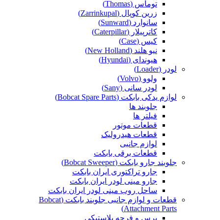
توماس (Thomas)
زرین کوپال (Zarrinkupal)
سانوارد (Sunward)
کاترپیلار (Caterpillar)
کیس (Case)
نیو هلند (New Holland)
هیوندای (Hyundai)
لودر (Loader)
ولوو (Volvo)
لودر سانی (Sany)
لوازم یدکی بابکت (Bobcat Spare Parts)
جلوبند ها
فیلتر ها
قطعات موتور
قطعات هیدرولیک
لوازم جانبی
قطعات برقی بابکت
جلوبند جارو بابکت (Bobcat Sweeper)
جارو تراکتوری ایران بابکت
جارو مینی لودر ایران بابکت
ساحل روب مینی لودر ایران بابکت
قطعات و لوازم جانبی جلوبند بابکت (Bobcat
Attachment Parts)
برس و فرچه پلاستیکی