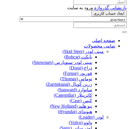
بازنشانی گذرواژه
ورود به سایت
ایجاد حساب کاربری
صفحه اصلی
تمامی محصولات
مینی لودر (Skid Steer)
بابکت (Bobcat)
مینی لودر سنوپارس (Snowpars)
دراج (Doraj)
فوریوز (Foruse)
توماس (Thomas)
زرین کوپال (Zarrinkupal)
سانوارد (Sunward)
کاترپیلار (Caterpillar)
کیس (Case)
نیو هلند (New Holland)
هیوندای (Hyundai)
لودر (Loader)
ولوو (Volvo)
لودر سانی (Sany)