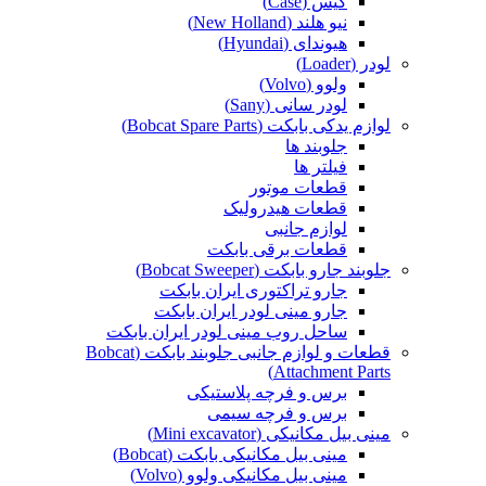
کیس (Case)
نیو هلند (New Holland)
هیوندای (Hyundai)
لودر (Loader)
ولوو (Volvo)
لودر سانی (Sany)
لوازم یدکی بابکت (Bobcat Spare Parts)
جلوبند ها
فیلتر ها
قطعات موتور
قطعات هیدرولیک
لوازم جانبی
قطعات برقی بابکت
جلوبند جارو بابکت (Bobcat Sweeper)
جارو تراکتوری ایران بابکت
جارو مینی لودر ایران بابکت
ساحل روب مینی لودر ایران بابکت
قطعات و لوازم جانبی جلوبند بابکت (Bobcat
Attachment Parts)
برس و فرچه پلاستیکی
برس و فرچه سیمی
مینی بیل مکانیکی (Mini excavator)
مینی بیل مکانیکی بابکت (Bobcat)
مینی بیل مکانیکی ولوو (Volvo)