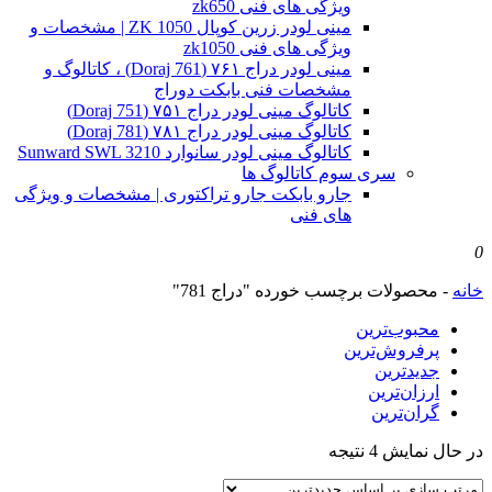
ویژگی های فنی zk650
مینی لودر زرین کوپال ZK 1050 | مشخصات و
ویژگی های فنی zk1050
مینی لودر دراج ۷۶۱ (Doraj 761) ، کاتالوگ و
مشخصات فنی بابکت دوراج
کاتالوگ مینی لودر دراج ۷۵۱ (Doraj 751)
کاتالوگ مینی لودر دراج ۷۸۱ (Doraj 781)
کاتالوگ مینی لودر سانوارد Sunward SWL 3210
سری سوم کاتالوگ ها
جارو بابکت جارو تراکتوری | مشخصات و ویژگی
های فنی
0
خانه
-
محصولات برچسب خورده "دراج 781"
محبوب‌ترین
پرفروش‌ترین
جدیدترین
ارزان‌ترین
گران‌ترین
Sorted
در حال نمایش 4 نتیجه
by
latest