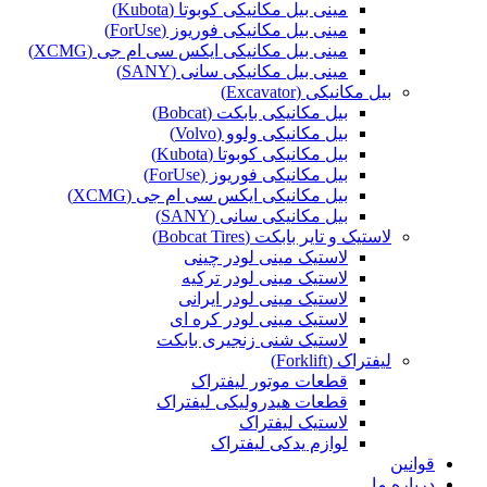
مینی بیل مکانیکی کوبوتا (Kubota)
مینی بیل مکانیکی فوریوز (ForUse)
مینی بیل مکانیکی ایکس سی ام جی (XCMG)
مینی بیل مکانیکی سانی (SANY)
بیل مکانیکی (Excavator)
بیل مکانیکی بابکت (Bobcat)
بیل مکانیکی ولوو (Volvo)
بیل مکانیکی کوبوتا (Kubota)
بیل مکانیکی فوریوز (ForUse)
بیل مکانیکی ایکس سی ام جی (XCMG)
بیل مکانیکی سانی (SANY)
لاستیک و تایر بابکت (Bobcat Tires)
لاستیک مینی لودر چینی
لاستیک مینی لودر ترکیه
لاستیک مینی لودر ایرانی
لاستیک مینی لودر کره ای
لاستیک شنی زنجیری بابکت
لیفتراک (Forklift)
قطعات موتور لیفتراک
قطعات هیدرولیکی لیفتراک
لاستیک لیفتراک
لوازم یدکی لیفتراک
قوانین
درباره ما