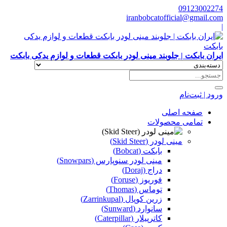
09123002274
iranbobcatofficial@gmail.com
|
ایران بابکت | جلوبند مینی لودر بابکت قطعات و لوازم یدکی بابکت
ورود | ثبت‌نام
صفحه اصلی
تمامی محصولات
مینی لودر (Skid Steer)
بابکت (Bobcat)
مینی لودر سنوپارس (Snowpars)
دراج (Doraj)
فوریوز (Foruse)
توماس (Thomas)
زرین کوپال (Zarrinkupal)
سانوارد (Sunward)
کاترپیلار (Caterpillar)