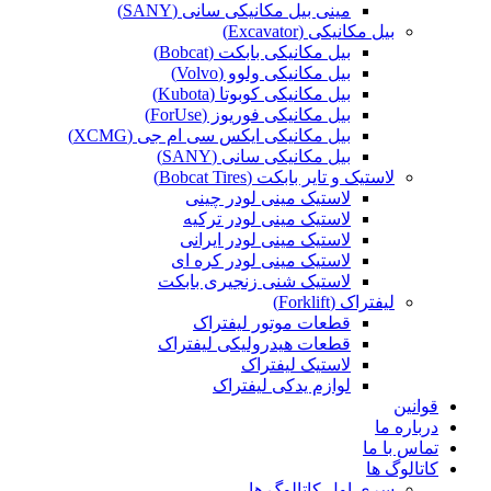
مینی بیل مکانیکی سانی (SANY)
بیل مکانیکی (Excavator)
بیل مکانیکی بابکت (Bobcat)
بیل مکانیکی ولوو (Volvo)
بیل مکانیکی کوبوتا (Kubota)
بیل مکانیکی فوریوز (ForUse)
بیل مکانیکی ایکس سی ام جی (XCMG)
بیل مکانیکی سانی (SANY)
لاستیک و تایر بابکت (Bobcat Tires)
لاستیک مینی لودر چینی
لاستیک مینی لودر ترکیه
لاستیک مینی لودر ایرانی
لاستیک مینی لودر کره ای
لاستیک شنی زنجیری بابکت
لیفتراک (Forklift)
قطعات موتور لیفتراک
قطعات هیدرولیکی لیفتراک
لاستیک لیفتراک
لوازم یدکی لیفتراک
قوانین
درباره ما
تماس با ما
کاتالوگ ها
سری اول کاتالوگ ها