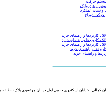
و سیستم حرکت
موتور و هیدرولیک
 و تست عملکرد
م حرکت دوراج
نشانی بخش انفورماتی