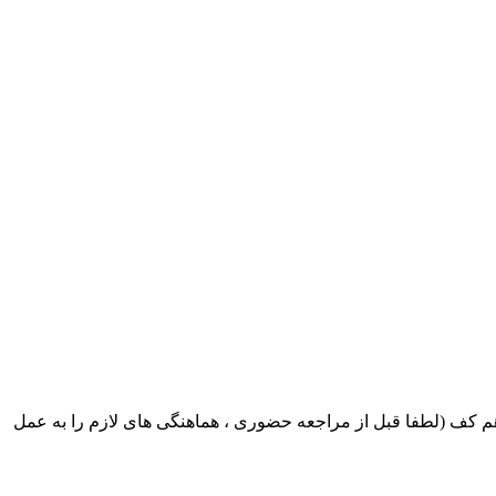
ک ایران بابکت : میدان حر . خ امام خمینی . خیابان کمالی . خیابان اسکندری جنوبی اول خیابان مرتضوی پلاک 8 طبقه هم کف (لطفا قبل از مراجعه حضوری ، هماهنگی های لازم را به عمل