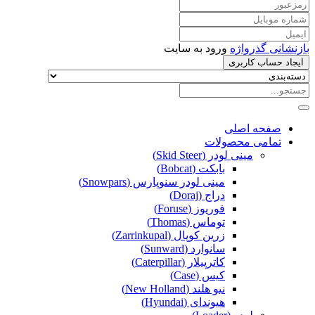
بازنشانی گذرواژه
ورود به سایت
ایجاد حساب کاربری
صفحه اصلی
تمامی محصولات
مینی لودر (Skid Steer)
بابکت (Bobcat)
مینی لودر سنوپارس (Snowpars)
دراج (Doraj)
فوریوز (Foruse)
توماس (Thomas)
زرین کوپال (Zarrinkupal)
سانوارد (Sunward)
کاترپیلار (Caterpillar)
کیس (Case)
نیو هلند (New Holland)
هیوندای (Hyundai)