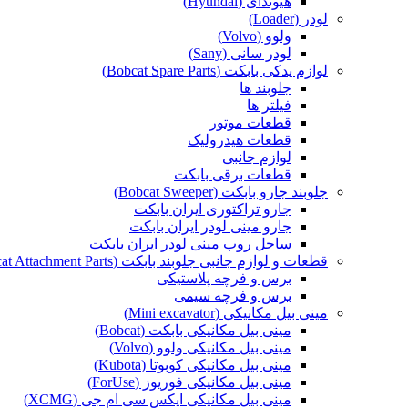
هیوندای (Hyundai)
لودر (Loader)
ولوو (Volvo)
لودر سانی (Sany)
لوازم یدکی بابکت (Bobcat Spare Parts)
جلوبند ها
فیلتر ها
قطعات موتور
قطعات هیدرولیک
لوازم جانبی
قطعات برقی بابکت
جلوبند جارو بابکت (Bobcat Sweeper)
جارو تراکتوری ایران بابکت
جارو مینی لودر ایران بابکت
ساحل روب مینی لودر ایران بابکت
قطعات و لوازم جانبی جلوبند بابکت (Bobcat Attachment Parts)
برس و فرچه پلاستیکی
برس و فرچه سیمی
مینی بیل مکانیکی (Mini excavator)
مینی بیل مکانیکی بابکت (Bobcat)
مینی بیل مکانیکی ولوو (Volvo)
مینی بیل مکانیکی کوبوتا (Kubota)
مینی بیل مکانیکی فوریوز (ForUse)
مینی بیل مکانیکی ایکس سی ام جی (XCMG)