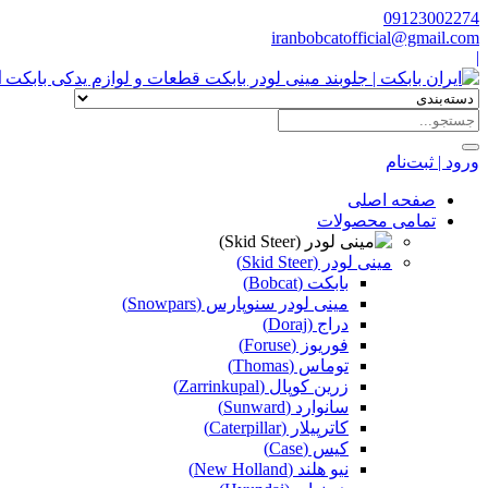
09123002274
iranbobcatofficial@gmail.com
|
ا
ورود | ثبت‌نام
صفحه اصلی
تمامی محصولات
مینی لودر (Skid Steer)
بابکت (Bobcat)
مینی لودر سنوپارس (Snowpars)
دراج (Doraj)
فوریوز (Foruse)
توماس (Thomas)
زرین کوپال (Zarrinkupal)
سانوارد (Sunward)
کاترپیلار (Caterpillar)
کیس (Case)
نیو هلند (New Holland)