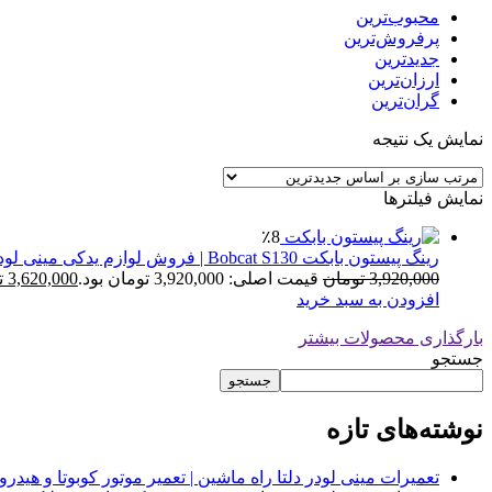
محبوب‌ترین
پرفروش‌ترین
جدیدترین
ارزان‌ترین
گران‌ترین
نمایش یک نتیجه
نمایش فیلترها
٪8
رینگ پیستون بابکت Bobcat S130 | فروش لوازم یدکی مینی لودر
3,920,000
تومان
قیمت اصلی: 3,920,000 تومان بود.
3,620,000
ت
افزودن به سبد خرید
بارگذاری محصولات بیشتر
جستجو
جستجو
نوشته‌های تازه
تعمیرات مینی لودر دلتا راه ماشین | تعمیر موتور کوبوتا و هیدرولیک 2