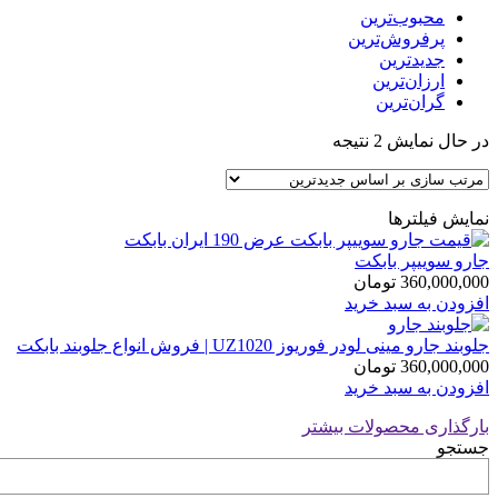
محبوب‌ترین
پرفروش‌ترین
جدیدترین
ارزان‌ترین
گران‌ترین
Sorted
در حال نمایش 2 نتیجه
by
latest
نمایش فیلترها
جارو سوییپر بابکت
360,000,000
تومان
افزودن به سبد خرید
جلوبند جارو مینی لودر فوریوز UZ1020 | فروش انواع جلوبند بابکت
360,000,000
تومان
افزودن به سبد خرید
بارگذاری محصولات بیشتر
جستجو