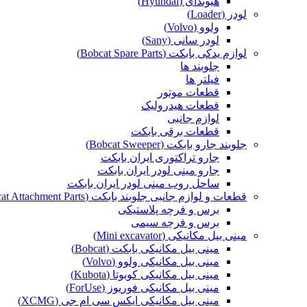
هیوندای (Hyundai)
لودر (Loader)
ولوو (Volvo)
لودر سانی (Sany)
لوازم یدکی بابکت (Bobcat Spare Parts)
جلوبند ها
فیلتر ها
قطعات موتور
قطعات هیدرولیک
لوازم جانبی
قطعات برقی بابکت
جلوبند جارو بابکت (Bobcat Sweeper)
جارو تراکتوری ایران بابکت
جارو مینی لودر ایران بابکت
ساحل روب مینی لودر ایران بابکت
قطعات و لوازم جانبی جلوبند بابکت (Bobcat Attachment Parts)
برس و فرچه پلاستیکی
برس و فرچه سیمی
مینی بیل مکانیکی (Mini excavator)
مینی بیل مکانیکی بابکت (Bobcat)
مینی بیل مکانیکی ولوو (Volvo)
مینی بیل مکانیکی کوبوتا (Kubota)
مینی بیل مکانیکی فوریوز (ForUse)
مینی بیل مکانیکی ایکس سی ام جی (XCMG)