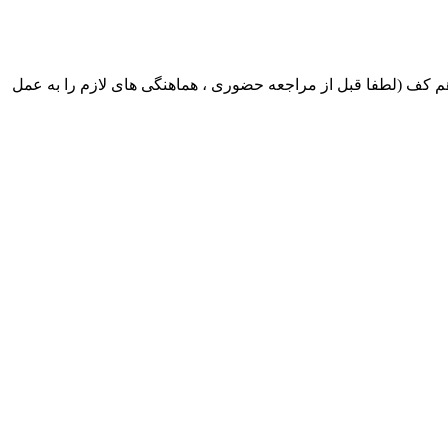
ک ایران بابکت : میدان حر . خ امام خمینی . خیابان کمالی . خیابان اسکندری جنوبی اول خیابان مرتضوی پلاک 8 طبقه هم کف (لطفا قبل از مراجعه حضوری ، هماهنگی های لازم را به عمل