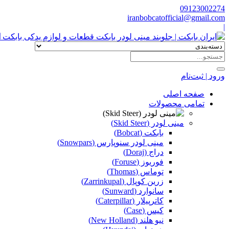
09123002274
iranbobcatofficial@gmail.com
|
ا
ورود | ثبت‌نام
صفحه اصلی
تمامی محصولات
مینی لودر (Skid Steer)
بابکت (Bobcat)
مینی لودر سنوپارس (Snowpars)
دراج (Doraj)
فوریوز (Foruse)
توماس (Thomas)
زرین کوپال (Zarrinkupal)
سانوارد (Sunward)
کاترپیلار (Caterpillar)
کیس (Case)
نیو هلند (New Holland)