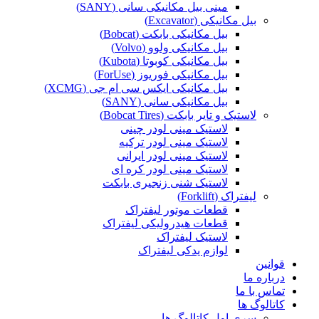
مینی بیل مکانیکی سانی (SANY)
بیل مکانیکی (Excavator)
بیل مکانیکی بابکت (Bobcat)
بیل مکانیکی ولوو (Volvo)
بیل مکانیکی کوبوتا (Kubota)
بیل مکانیکی فوریوز (ForUse)
بیل مکانیکی ایکس سی ام جی (XCMG)
بیل مکانیکی سانی (SANY)
لاستیک و تایر بابکت (Bobcat Tires)
لاستیک مینی لودر چینی
لاستیک مینی لودر ترکیه
لاستیک مینی لودر ایرانی
لاستیک مینی لودر کره ای
لاستیک شنی زنجیری بابکت
لیفتراک (Forklift)
قطعات موتور لیفتراک
قطعات هیدرولیکی لیفتراک
لاستیک لیفتراک
لوازم یدکی لیفتراک
قوانین
درباره ما
تماس با ما
کاتالوگ ها
سری اول کاتالوگ ها