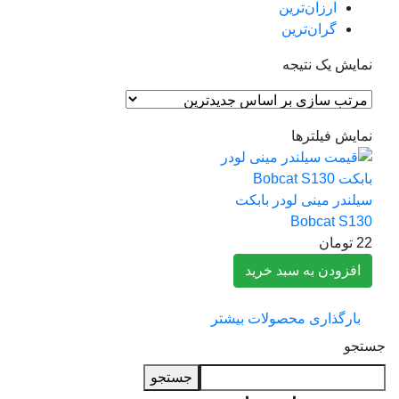
ارزان‌ترین
گران‌ترین
مایش یک نتیجه
مایش فیلترها
یلندر مینی لودر بابکت
Bobcat S13
2
تومان
افزودن به سبد خرید
بارگذاری محصولات بیشتر
جو
جستجو