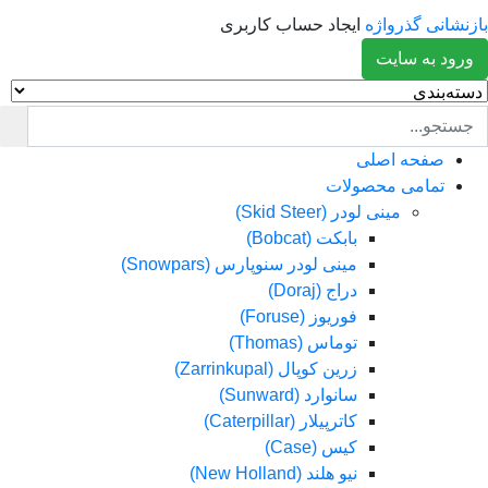
انی گذرواژه
ایجاد حساب کاربری
د به سایت
صفحه اصلی
تمامی محصولات
مینی لودر (Skid Steer)
بابکت (Bobcat)
مینی لودر سنوپارس (Snowpars)
دراج (Doraj)
فوریوز (Foruse)
توماس (Thomas)
زرین کوپال (Zarrinkupal)
سانوارد (Sunward)
کاترپیلار (Caterpillar)
کیس (Case)
نیو هلند (New Holland)