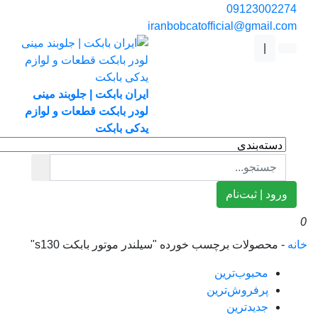
0912300227
iranbobcatofficial@gmail.co
|
ایران بابکت | جلوبند مینی
لودر بابکت قطعات و لوازم
یدکی بابکت
ورود | ثبت‌نام
ه
-
محصولات برچسب خورده "سیلندر موتور بابکت s130"
محبوب‌ترین
پرفروش‌ترین
جدیدترین