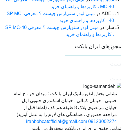
MC-40 ، کاربردها و راهنمای خرید
ADEL
در
مینی لودر سنوپارس چیست ؟ معرفی SP MC-
40 ، کاربردها و راهنمای خرید
سارا
در
مینی لودر سنوپارس چیست ؟ معرفی SP MC-40
، کاربردها و راهنمای خرید
جوزهای ایران بابکت
ست
ست
نشانی بخش انفورماتیک ایران بابکت : میدان حر . خ امام
خمینی . خیابان کمالی . خیابان اسکندری جنوبی اول
خیابان مرتضوی پلاک 8 طبقه هم کف (لطفا قبل از
مراجعه حضوری ، هماهنگی های لازم را به عمل آورید)
iranbobcatofficial@gmail.com
09123002274
مامی حقوق برای ایران بابکت محفوظ می باشد