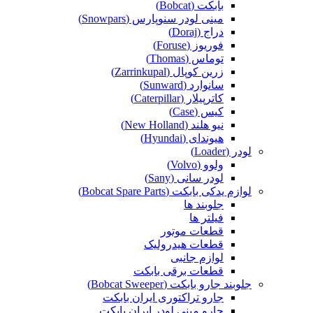
بابکت (Bobcat)
مینی لودر سنوپارس (Snowpars)
دراج (Doraj)
فوریوز (Foruse)
توماس (Thomas)
زرین کوپال (Zarrinkupal)
سانوارد (Sunward)
کاترپیلار (Caterpillar)
کیس (Case)
نیو هلند (New Holland)
هیوندای (Hyundai)
لودر (Loader)
ولوو (Volvo)
لودر سانی (Sany)
لوازم یدکی بابکت (Bobcat Spare Parts)
جلوبند ها
فیلتر ها
قطعات موتور
قطعات هیدرولیک
لوازم جانبی
قطعات برقی بابکت
جلوبند جارو بابکت (Bobcat Sweeper)
جارو تراکتوری ایران بابکت
جارو مینی لودر ایران بابکت