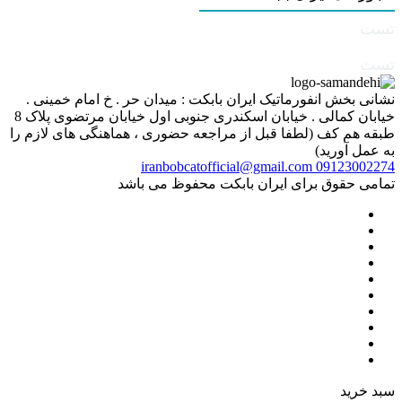
تست
تست
نشانی بخش انفورماتیک ایران بابکت : میدان حر . خ امام خمینی .
خیابان کمالی . خیابان اسکندری جنوبی اول خیابان مرتضوی پلاک 8
طبقه هم کف (لطفا قبل از مراجعه حضوری ، هماهنگی های لازم را
به عمل آورید)
iranbobcatofficial@gmail.com
09123002274
تمامی حقوق برای ایران بابکت محفوظ می باشد
سبد خرید