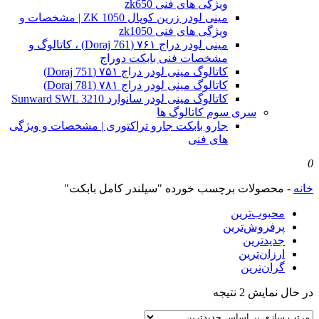
ویژگی های فنی zk650
مینی لودر زرین کوپال ZK 1050 | مشخصات و
ویژگی های فنی zk1050
مینی لودر دراج ۷۶۱ (Doraj 761) ، کاتالوگ و
مشخصات فنی بابکت دوراج
کاتالوگ مینی لودر دراج ۷۵۱ (Doraj 751)
کاتالوگ مینی لودر دراج ۷۸۱ (Doraj 781)
کاتالوگ مینی لودر سانوارد Sunward SWL 3210
سری سوم کاتالوگ ها
جارو بابکت جارو تراکتوری | مشخصات و ویژگی
های فنی
0
خانه
-
محصولات برچسب خورده "سیلندر کامل بابکت"
محبوب‌ترین
پرفروش‌ترین
جدیدترین
ارزان‌ترین
گران‌ترین
Sorted
در حال نمایش 2 نتیجه
by
latest