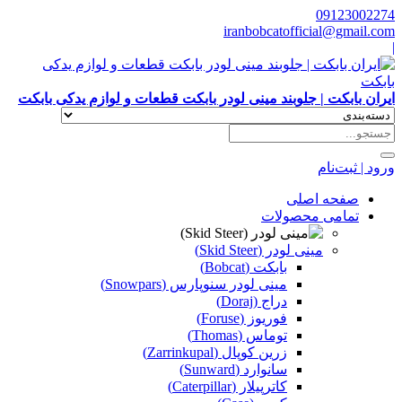
09123002274
iranbobcatofficial@gmail.com
|
ایران بابکت | جلوبند مینی لودر بابکت قطعات و لوازم یدکی بابکت
ورود | ثبت‌نام
صفحه اصلی
تمامی محصولات
مینی لودر (Skid Steer)
بابکت (Bobcat)
مینی لودر سنوپارس (Snowpars)
دراج (Doraj)
فوریوز (Foruse)
توماس (Thomas)
زرین کوپال (Zarrinkupal)
سانوارد (Sunward)
کاترپیلار (Caterpillar)