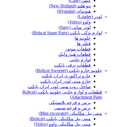
کیس (Case)
نیو هلند (New Holland)
هیوندای (Hyundai)
لودر (Loader)
ولوو (Volvo)
لودر سانی (Sany)
لوازم یدکی بابکت (Bobcat Spare Parts)
جلوبند ها
فیلتر ها
قطعات موتور
قطعات هیدرولیک
لوازم جانبی
قطعات برقی بابکت
جلوبند جارو بابکت (Bobcat Sweeper)
جارو تراکتوری ایران بابکت
جارو مینی لودر ایران بابکت
ساحل روب مینی لودر ایران بابکت
قطعات و لوازم جانبی جلوبند بابکت (Bobcat
Attachment Parts)
برس و فرچه پلاستیکی
برس و فرچه سیمی
مینی بیل مکانیکی (Mini excavator)
مینی بیل مکانیکی بابکت (Bobcat)
مینی بیل مکانیکی ولوو (Volvo)