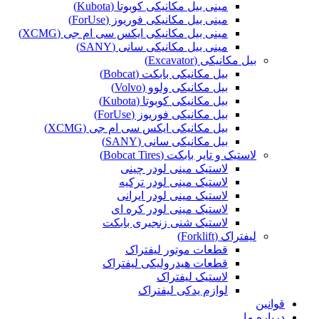
مینی بیل مکانیکی کوبوتا (Kubota)
مینی بیل مکانیکی فوریوز (ForUse)
مینی بیل مکانیکی ایکس سی ام جی (XCMG)
مینی بیل مکانیکی سانی (SANY)
بیل مکانیکی (Excavator)
بیل مکانیکی بابکت (Bobcat)
بیل مکانیکی ولوو (Volvo)
بیل مکانیکی کوبوتا (Kubota)
بیل مکانیکی فوریوز (ForUse)
بیل مکانیکی ایکس سی ام جی (XCMG)
بیل مکانیکی سانی (SANY)
لاستیک و تایر بابکت (Bobcat Tires)
لاستیک مینی لودر چینی
لاستیک مینی لودر ترکیه
لاستیک مینی لودر ایرانی
لاستیک مینی لودر کره ای
لاستیک شنی زنجیری بابکت
لیفتراک (Forklift)
قطعات موتور لیفتراک
قطعات هیدرولیکی لیفتراک
لاستیک لیفتراک
لوازم یدکی لیفتراک
قوانین
درباره ما