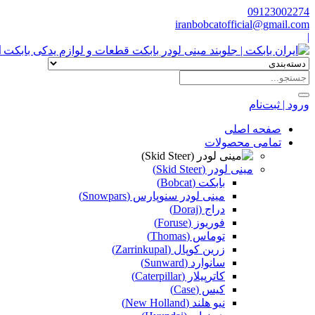
09123002274
iranbobcatofficial@gmail.com
|
ا
ورود | ثبت‌نام
صفحه اصلی
تمامی محصولات
مینی لودر (Skid Steer)
بابکت (Bobcat)
مینی لودر سنوپارس (Snowpars)
دراج (Doraj)
فوریوز (Foruse)
توماس (Thomas)
زرین کوپال (Zarrinkupal)
سانوارد (Sunward)
کاترپیلار (Caterpillar)
کیس (Case)
نیو هلند (New Holland)