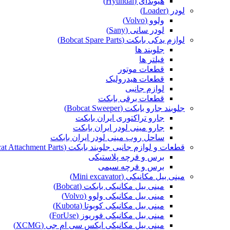
هیوندای (Hyundai)
لودر (Loader)
ولوو (Volvo)
لودر سانی (Sany)
لوازم یدکی بابکت (Bobcat Spare Parts)
جلوبند ها
فیلتر ها
قطعات موتور
قطعات هیدرولیک
لوازم جانبی
قطعات برقی بابکت
جلوبند جارو بابکت (Bobcat Sweeper)
جارو تراکتوری ایران بابکت
جارو مینی لودر ایران بابکت
ساحل روب مینی لودر ایران بابکت
قطعات و لوازم جانبی جلوبند بابکت (Bobcat Attachment Parts)
برس و فرچه پلاستیکی
برس و فرچه سیمی
مینی بیل مکانیکی (Mini excavator)
مینی بیل مکانیکی بابکت (Bobcat)
مینی بیل مکانیکی ولوو (Volvo)
مینی بیل مکانیکی کوبوتا (Kubota)
مینی بیل مکانیکی فوریوز (ForUse)
مینی بیل مکانیکی ایکس سی ام جی (XCMG)