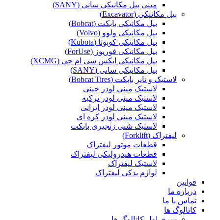
مینی بیل مکانیکی سانی (SANY)
بیل مکانیکی (Excavator)
بیل مکانیکی بابکت (Bobcat)
بیل مکانیکی ولوو (Volvo)
بیل مکانیکی کوبوتا (Kubota)
بیل مکانیکی فوریوز (ForUse)
بیل مکانیکی ایکس سی ام جی (XCMG)
بیل مکانیکی سانی (SANY)
لاستیک و تایر بابکت (Bobcat Tires)
لاستیک مینی لودر چینی
لاستیک مینی لودر ترکیه
لاستیک مینی لودر ایرانی
لاستیک مینی لودر کره ای
لاستیک شنی زنجیری بابکت
لیفتراک (Forklift)
قطعات موتور لیفتراک
قطعات هیدرولیکی لیفتراک
لاستیک لیفتراک
لوازم یدکی لیفتراک
قوانین
درباره ما
تماس با ما
کاتالوگ ها
سری اول کاتالوگ ها