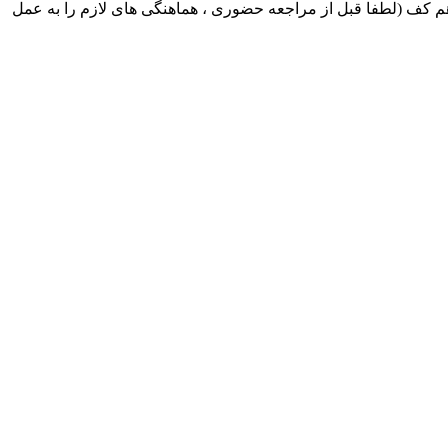
ک ایران بابکت : میدان حر . خ امام خمینی . خیابان کمالی . خیابان اسکندری جنوبی اول خیابان مرتضوی پلاک 8 طبقه هم کف (لطفا قبل از مراجعه حضوری ، هماهنگی های لازم را به عمل