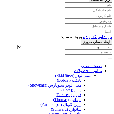
بازنشانی گذرواژه
ورود به سایت
ایجاد حساب کاربری
صفحه اصلی
تمامی محصولات
مینی لودر (Skid Steer)
بابکت (Bobcat)
مینی لودر سنوپارس (Snowpars)
دراج (Doraj)
فوریوز (Foruse)
توماس (Thomas)
زرین کوپال (Zarrinkupal)
سانوارد (Sunward)