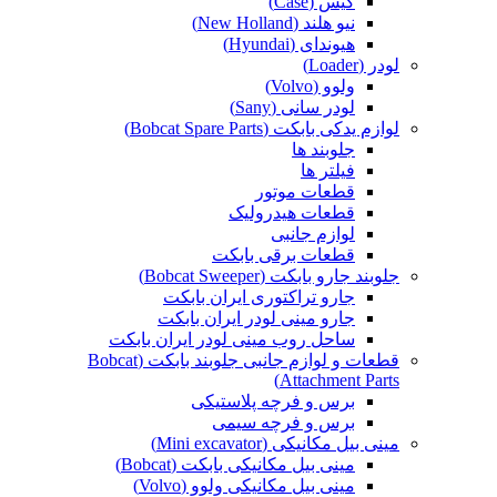
کیس (Case)
نیو هلند (New Holland)
هیوندای (Hyundai)
لودر (Loader)
ولوو (Volvo)
لودر سانی (Sany)
لوازم یدکی بابکت (Bobcat Spare Parts)
جلوبند ها
فیلتر ها
قطعات موتور
قطعات هیدرولیک
لوازم جانبی
قطعات برقی بابکت
جلوبند جارو بابکت (Bobcat Sweeper)
جارو تراکتوری ایران بابکت
جارو مینی لودر ایران بابکت
ساحل روب مینی لودر ایران بابکت
قطعات و لوازم جانبی جلوبند بابکت (Bobcat
Attachment Parts)
برس و فرچه پلاستیکی
برس و فرچه سیمی
مینی بیل مکانیکی (Mini excavator)
مینی بیل مکانیکی بابکت (Bobcat)
مینی بیل مکانیکی ولوو (Volvo)