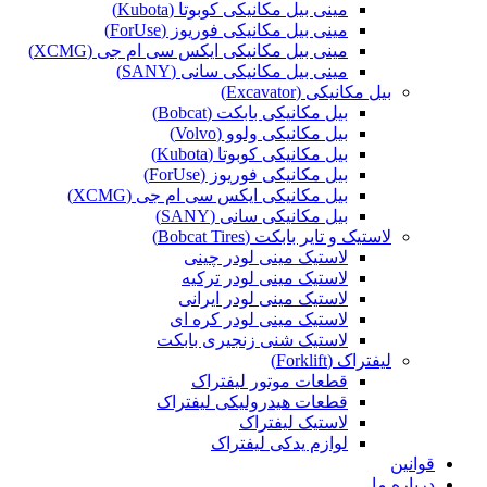
مینی بیل مکانیکی کوبوتا (Kubota)
مینی بیل مکانیکی فوریوز (ForUse)
مینی بیل مکانیکی ایکس سی ام جی (XCMG)
مینی بیل مکانیکی سانی (SANY)
بیل مکانیکی (Excavator)
بیل مکانیکی بابکت (Bobcat)
بیل مکانیکی ولوو (Volvo)
بیل مکانیکی کوبوتا (Kubota)
بیل مکانیکی فوریوز (ForUse)
بیل مکانیکی ایکس سی ام جی (XCMG)
بیل مکانیکی سانی (SANY)
لاستیک و تایر بابکت (Bobcat Tires)
لاستیک مینی لودر چینی
لاستیک مینی لودر ترکیه
لاستیک مینی لودر ایرانی
لاستیک مینی لودر کره ای
لاستیک شنی زنجیری بابکت
لیفتراک (Forklift)
قطعات موتور لیفتراک
قطعات هیدرولیکی لیفتراک
لاستیک لیفتراک
لوازم یدکی لیفتراک
قوانین
درباره ما