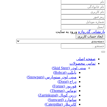
بازنشانی گذرواژه
ورود به سایت
ایجاد حساب کاربری
صفحه اصلی
تمامی محصولات
مینی لودر (Skid Steer)
بابکت (Bobcat)
مینی لودر سنوپارس (Snowpars)
دراج (Doraj)
فوریوز (Foruse)
توماس (Thomas)
زرین کوپال (Zarrinkupal)
سانوارد (Sunward)
کاترپیلار (Caterpillar)