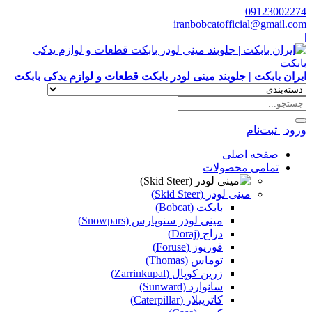
09123002274
iranbobcatofficial@gmail.com
|
ایران بابکت | جلوبند مینی لودر بابکت قطعات و لوازم یدکی بابکت
ورود | ثبت‌نام
صفحه اصلی
تمامی محصولات
مینی لودر (Skid Steer)
بابکت (Bobcat)
مینی لودر سنوپارس (Snowpars)
دراج (Doraj)
فوریوز (Foruse)
توماس (Thomas)
زرین کوپال (Zarrinkupal)
سانوارد (Sunward)
کاترپیلار (Caterpillar)