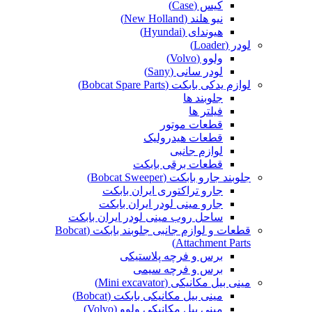
کیس (Case)
نیو هلند (New Holland)
هیوندای (Hyundai)
لودر (Loader)
ولوو (Volvo)
لودر سانی (Sany)
لوازم یدکی بابکت (Bobcat Spare Parts)
جلوبند ها
فیلتر ها
قطعات موتور
قطعات هیدرولیک
لوازم جانبی
قطعات برقی بابکت
جلوبند جارو بابکت (Bobcat Sweeper)
جارو تراکتوری ایران بابکت
جارو مینی لودر ایران بابکت
ساحل روب مینی لودر ایران بابکت
قطعات و لوازم جانبی جلوبند بابکت (Bobcat
Attachment Parts)
برس و فرچه پلاستیکی
برس و فرچه سیمی
مینی بیل مکانیکی (Mini excavator)
مینی بیل مکانیکی بابکت (Bobcat)
مینی بیل مکانیکی ولوو (Volvo)