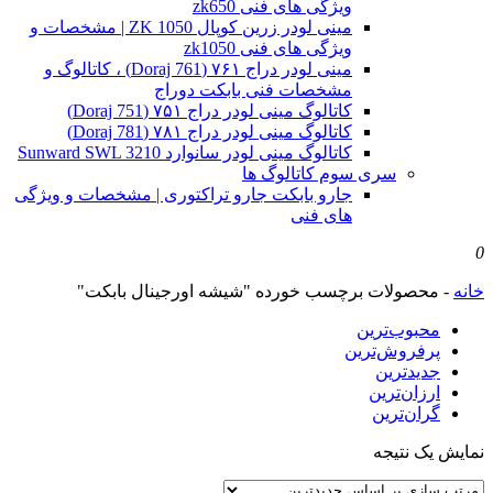
ویژگی های فنی zk650
مینی لودر زرین کوپال ZK 1050 | مشخصات و
ویژگی های فنی zk1050
مینی لودر دراج ۷۶۱ (Doraj 761) ، کاتالوگ و
مشخصات فنی بابکت دوراج
کاتالوگ مینی لودر دراج ۷۵۱ (Doraj 751)
کاتالوگ مینی لودر دراج ۷۸۱ (Doraj 781)
کاتالوگ مینی لودر سانوارد Sunward SWL 3210
سری سوم کاتالوگ ها
جارو بابکت جارو تراکتوری | مشخصات و ویژگی
های فنی
0
خانه
-
محصولات برچسب خورده "شیشه اورجینال بابکت"
محبوب‌ترین
پرفروش‌ترین
جدیدترین
ارزان‌ترین
گران‌ترین
نمایش یک نتیجه