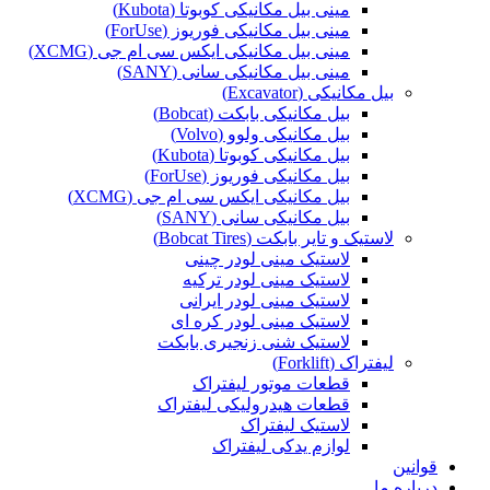
مینی بیل مکانیکی کوبوتا (Kubota)
مینی بیل مکانیکی فوریوز (ForUse)
مینی بیل مکانیکی ایکس سی ام جی (XCMG)
مینی بیل مکانیکی سانی (SANY)
بیل مکانیکی (Excavator)
بیل مکانیکی بابکت (Bobcat)
بیل مکانیکی ولوو (Volvo)
بیل مکانیکی کوبوتا (Kubota)
بیل مکانیکی فوریوز (ForUse)
بیل مکانیکی ایکس سی ام جی (XCMG)
بیل مکانیکی سانی (SANY)
لاستیک و تایر بابکت (Bobcat Tires)
لاستیک مینی لودر چینی
لاستیک مینی لودر ترکیه
لاستیک مینی لودر ایرانی
لاستیک مینی لودر کره ای
لاستیک شنی زنجیری بابکت
لیفتراک (Forklift)
قطعات موتور لیفتراک
قطعات هیدرولیکی لیفتراک
لاستیک لیفتراک
لوازم یدکی لیفتراک
قوانین
درباره ما