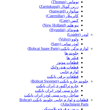
توماس (Thomas)
زرین کوپال (Zarrinkupal)
سانوارد (Sunward)
کاترپیلار (Caterpillar)
کیس (Case)
نیو هلند (New Holland)
هیوندای (Hyundai)
لودر (Loader)
ولوو (Volvo)
لودر سانی (Sany)
لوازم یدکی بابکت (Bobcat Spare Parts)
جلوبند ها
فیلتر ها
قطعات موتور
قطعات هیدرولیک
لوازم جانبی
قطعات برقی بابکت
جلوبند جارو بابکت (Bobcat Sweeper)
جارو تراکتوری ایران بابکت
جارو مینی لودر ایران بابکت
ساحل روب مینی لودر ایران بابکت
قطعات و لوازم جانبی جلوبند بابکت (Bobcat
Attachment Parts)
برس و فرچه پلاستیکی