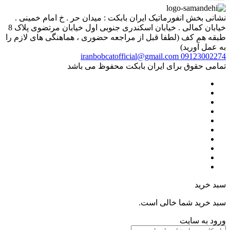
نشانی بخش انفورماتیک ایران بابکت : میدان حر . خ امام خمینی .
خیابان کمالی . خیابان اسکندری جنوبی اول خیابان مرتضوی پلاک 8
طبقه هم کف (لطفا قبل از مراجعه حضوری ، هماهنگی های لازم را
به عمل آورید)
iranbobcatofficial@gmail.com
09123002274
تمامی حقوق برای ایران بابکت محفوظ می باشد
سبد خرید
سبد خرید شما خالی است.
ورود به سایت