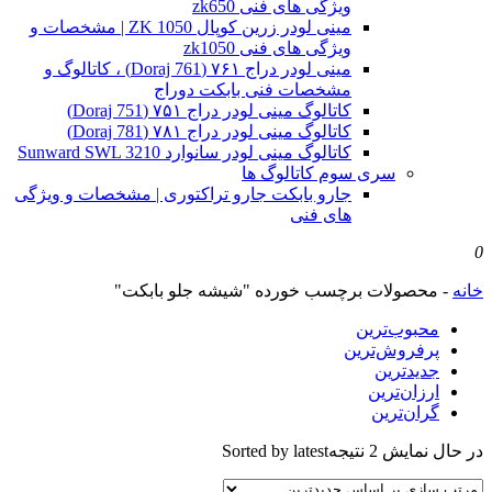
ویژگی های فنی zk650
مینی لودر زرین کوپال ZK 1050 | مشخصات و
ویژگی های فنی zk1050
مینی لودر دراج ۷۶۱ (Doraj 761) ، کاتالوگ و
مشخصات فنی بابکت دوراج
کاتالوگ مینی لودر دراج ۷۵۱ (Doraj 751)
کاتالوگ مینی لودر دراج ۷۸۱ (Doraj 781)
کاتالوگ مینی لودر سانوارد Sunward SWL 3210
سری سوم کاتالوگ ها
جارو بابکت جارو تراکتوری | مشخصات و ویژگی
های فنی
0
خانه
-
محصولات برچسب خورده "شیشه جلو بابکت"
محبوب‌ترین
پرفروش‌ترین
جدیدترین
ارزان‌ترین
گران‌ترین
در حال نمایش 2 نتیجه
Sorted by latest