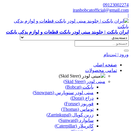
09123002274
iranbobcatofficial@gmail.com
|
ایران بابکت | جلوبند مینی لودر بابکت قطعات و لوازم یدکی بابکت
ورود | ثبت‌نام
صفحه اصلی
تمامی محصولات
مینی لودر (Skid Steer)
بابکت (Bobcat)
مینی لودر سنوپارس (Snowpars)
دراج (Doraj)
فوریوز (Foruse)
توماس (Thomas)
زرین کوپال (Zarrinkupal)
سانوارد (Sunward)
کاترپیلار (Caterpillar)