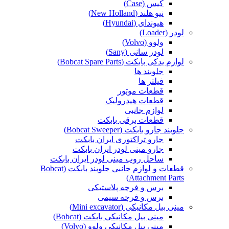
کیس (Case)
نیو هلند (New Holland)
هیوندای (Hyundai)
لودر (Loader)
ولوو (Volvo)
لودر سانی (Sany)
لوازم یدکی بابکت (Bobcat Spare Parts)
جلوبند ها
فیلتر ها
قطعات موتور
قطعات هیدرولیک
لوازم جانبی
قطعات برقی بابکت
جلوبند جارو بابکت (Bobcat Sweeper)
جارو تراکتوری ایران بابکت
جارو مینی لودر ایران بابکت
ساحل روب مینی لودر ایران بابکت
قطعات و لوازم جانبی جلوبند بابکت (Bobcat
Attachment Parts)
برس و فرچه پلاستیکی
برس و فرچه سیمی
مینی بیل مکانیکی (Mini excavator)
مینی بیل مکانیکی بابکت (Bobcat)
مینی بیل مکانیکی ولوو (Volvo)