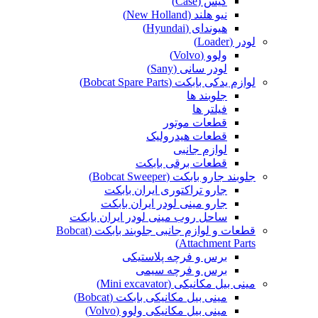
کیس (Case)
نیو هلند (New Holland)
هیوندای (Hyundai)
لودر (Loader)
ولوو (Volvo)
لودر سانی (Sany)
لوازم یدکی بابکت (Bobcat Spare Parts)
جلوبند ها
فیلتر ها
قطعات موتور
قطعات هیدرولیک
لوازم جانبی
قطعات برقی بابکت
جلوبند جارو بابکت (Bobcat Sweeper)
جارو تراکتوری ایران بابکت
جارو مینی لودر ایران بابکت
ساحل روب مینی لودر ایران بابکت
قطعات و لوازم جانبی جلوبند بابکت (Bobcat
Attachment Parts)
برس و فرچه پلاستیکی
برس و فرچه سیمی
مینی بیل مکانیکی (Mini excavator)
مینی بیل مکانیکی بابکت (Bobcat)
مینی بیل مکانیکی ولوو (Volvo)