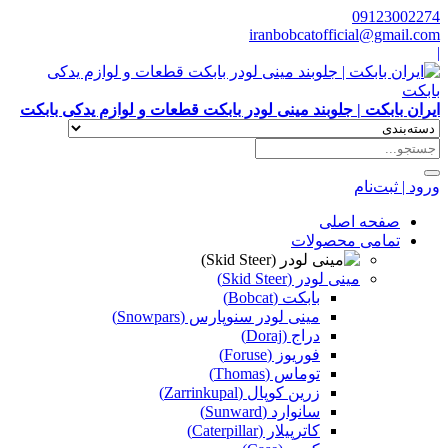
09123002274
iranbobcatofficial@gmail.com
|
ایران بابکت | جلوبند مینی لودر بابکت قطعات و لوازم یدکی بابکت
ورود | ثبت‌نام
صفحه اصلی
تمامی محصولات
مینی لودر (Skid Steer)
بابکت (Bobcat)
مینی لودر سنوپارس (Snowpars)
دراج (Doraj)
فوریوز (Foruse)
توماس (Thomas)
زرین کوپال (Zarrinkupal)
سانوارد (Sunward)
کاترپیلار (Caterpillar)