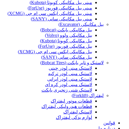
مینی بیل مکانیکی کوبوتا (Kubota)
مینی بیل مکانیکی فوریوز (ForUse)
مینی بیل مکانیکی ایکس سی ام جی (XCMG)
مینی بیل مکانیکی سانی (SANY)
بیل مکانیکی (Excavator)
بیل مکانیکی بابکت (Bobcat)
بیل مکانیکی ولوو (Volvo)
بیل مکانیکی کوبوتا (Kubota)
بیل مکانیکی فوریوز (ForUse)
بیل مکانیکی ایکس سی ام جی (XCMG)
بیل مکانیکی سانی (SANY)
لاستیک و تایر بابکت (Bobcat Tires)
لاستیک مینی لودر چینی
لاستیک مینی لودر ترکیه
لاستیک مینی لودر ایرانی
لاستیک مینی لودر کره ای
لاستیک شنی زنجیری بابکت
لیفتراک (Forklift)
قطعات موتور لیفتراک
قطعات هیدرولیکی لیفتراک
لاستیک لیفتراک
لوازم یدکی لیفتراک
قوانین
درباره ما