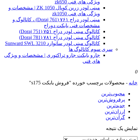
ویژگی های فنی zk650
مینی لودر زرین کوپال ZK 1050 | مشخصات و
ویژگی های فنی zk1050
مینی لودر دراج ۷۶۱ (Doraj 761) ، کاتالوگ و
مشخصات فنی بابکت دوراج
کاتالوگ مینی لودر دراج ۷۵۱ (Doraj 751)
کاتالوگ مینی لودر دراج ۷۸۱ (Doraj 781)
کاتالوگ مینی لودر سانوارد Sunward SWL 3210
سری سوم کاتالوگ ها
جارو بابکت جارو تراکتوری | مشخصات و ویژگی
های فنی
0
خانه
-
محصولات برچسب خورده "فروش بابکت s175"
محبوب‌ترین
پرفروش‌ترین
جدیدترین
ارزان‌ترین
گران‌ترین
نمایش یک نتیجه