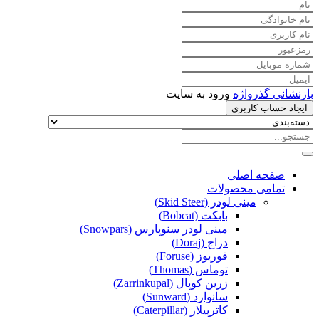
بازنشانی گذرواژه
ورود به سایت
ایجاد حساب کاربری
صفحه اصلی
تمامی محصولات
مینی لودر (Skid Steer)
بابکت (Bobcat)
مینی لودر سنوپارس (Snowpars)
دراج (Doraj)
فوریوز (Foruse)
توماس (Thomas)
زرین کوپال (Zarrinkupal)
سانوارد (Sunward)
کاترپیلار (Caterpillar)