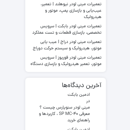
تعمیرات مینی لودر نیوهلند | تعمیر،
عیب‌یابی و بازسازی پمپ، موتور و
هیدرولیک
تعمیرات مینی لودر بابکت | سرویس
قطعات موتور لیفتراک
تخصصی، بازسازی قطعات و تست عملکرد
در چینی
قطعات هیدرولیکی لیفتراک
در ترکیه
لاستیک لیفتراک
تعمیرات مینی لودر دراج | عیب یابی
ر ایرانی
موتور، هیدرولیک و سیستم حرکت دوراج
لوازم یدکی لیفتراک
در کره ای
تعمیرات مینی لودر فوریوز | سرویس
جیری بابکت
موتور، تعمیر هیدرولیک و بازسازی دستگاه
آخرین دیدگاه‌ها
ادمین بابکت
در
مینی لودر سنوپارس چیست ؟
معرفی SP MC-40 ، کاربردها و
راهنمای خرید
ادمین بابکت