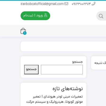
iranbobcatofficial@gmail.com
09123002274
ورود | ثبت‌نام
0
جستجو
یران بابکت
برس و فرچه پلاستیکی
ک نتیجه
ایران بابکت
برس و فرچه سیمی
جستجو
لودر ایران بابکت
نوشته‌های تازه
تعمیرات مینی لودر هیوندای | تعمیر
موتور کوبوتا، هیدرولیک و سیستم حرکت