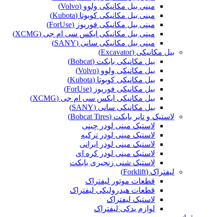
مینی بیل مکانیکی ولوو (Volvo)
مینی بیل مکانیکی کوبوتا (Kubota)
مینی بیل مکانیکی فوریوز (ForUse)
مینی بیل مکانیکی ایکس سی ام جی (XCMG)
مینی بیل مکانیکی سانی (SANY)
بیل مکانیکی (Excavator)
بیل مکانیکی بابکت (Bobcat)
بیل مکانیکی ولوو (Volvo)
بیل مکانیکی کوبوتا (Kubota)
بیل مکانیکی فوریوز (ForUse)
بیل مکانیکی ایکس سی ام جی (XCMG)
بیل مکانیکی سانی (SANY)
لاستیک و تایر بابکت (Bobcat Tires)
لاستیک مینی لودر چینی
لاستیک مینی لودر ترکیه
لاستیک مینی لودر ایرانی
لاستیک مینی لودر کره ای
لاستیک شنی زنجیری بابکت
لیفتراک (Forklift)
قطعات موتور لیفتراک
قطعات هیدرولیکی لیفتراک
لاستیک لیفتراک
لوازم یدکی لیفتراک