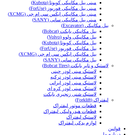
مینی بیل مکانیکی کوبوتا (Kubota)
مینی بیل مکانیکی فوریوز (ForUse)
مینی بیل مکانیکی ایکس سی ام جی (XCMG)
مینی بیل مکانیکی سانی (SANY)
بیل مکانیکی (Excavator)
بیل مکانیکی بابکت (Bobcat)
بیل مکانیکی ولوو (Volvo)
بیل مکانیکی کوبوتا (Kubota)
بیل مکانیکی فوریوز (ForUse)
بیل مکانیکی ایکس سی ام جی (XCMG)
بیل مکانیکی سانی (SANY)
لاستیک و تایر بابکت (Bobcat Tires)
لاستیک مینی لودر چینی
لاستیک مینی لودر ترکیه
لاستیک مینی لودر ایرانی
لاستیک مینی لودر کره ای
لاستیک شنی زنجیری بابکت
لیفتراک (Forklift)
قطعات موتور لیفتراک
قطعات هیدرولیکی لیفتراک
لاستیک لیفتراک
لوازم یدکی لیفتراک
قوانین
درباره ما