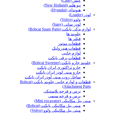
کیس (Case)
نیو هلند (New Holland)
هیوندای (Hyundai)
لودر (Loader)
ولوو (Volvo)
لودر سانی (Sany)
لوازم یدکی بابکت (Bobcat Spare Parts)
جلوبند ها
فیلتر ها
قطعات موتور
قطعات هیدرولیک
لوازم جانبی
قطعات برقی بابکت
جلوبند جارو بابکت (Bobcat Sweeper)
جارو تراکتوری ایران بابکت
جارو مینی لودر ایران بابکت
ساحل روب مینی لودر ایران بابکت
قطعات و لوازم جانبی جلوبند بابکت (Bobcat
Attachment Parts)
برس و فرچه پلاستیکی
برس و فرچه سیمی
مینی بیل مکانیکی (Mini excavator)
مینی بیل مکانیکی بابکت (Bobcat)
مینی بیل مکانیکی ولوو (Volvo)