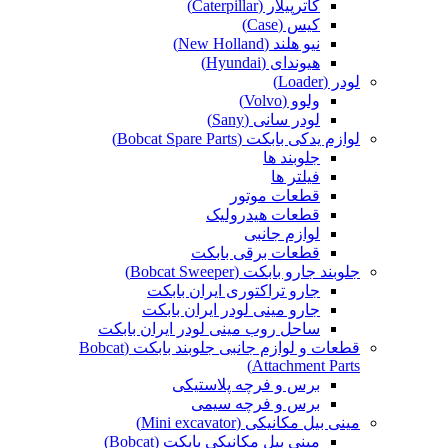
کاترپیلار (Caterpillar)
کیس (Case)
نیو هلند (New Holland)
هیوندای (Hyundai)
لودر (Loader)
ولوو (Volvo)
لودر سانی (Sany)
لوازم یدکی بابکت (Bobcat Spare Parts)
جلوبند ها
فیلتر ها
قطعات موتور
قطعات هیدرولیک
لوازم جانبی
قطعات برقی بابکت
جلوبند جارو بابکت (Bobcat Sweeper)
جارو تراکتوری ایران بابکت
جارو مینی لودر ایران بابکت
ساحل روب مینی لودر ایران بابکت
قطعات و لوازم جانبی جلوبند بابکت (Bobcat
Attachment Parts)
برس و فرچه پلاستیکی
برس و فرچه سیمی
مینی بیل مکانیکی (Mini excavator)
مینی بیل مکانیکی بابکت (Bobcat)