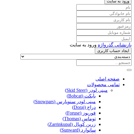
ورود به سایت
بازنشانی گذرواژه
ورود به سایت
ایجاد حساب کاربری
صفحه اصلی
تمامی محصولات
مینی لودر (Skid Steer)
بابکت (Bobcat)
مینی لودر سنوپارس (Snowpars)
دراج (Doraj)
فوریوز (Foruse)
توماس (Thomas)
زرین کوپال (Zarrinkupal)
سانوارد (Sunward)