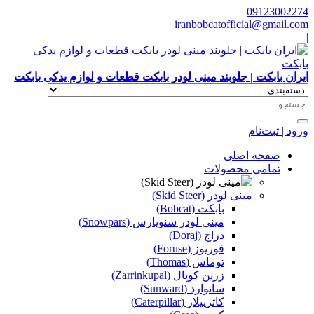
09123002274
iranbobcatofficial@gmail.com
|
ایران بابکت | جلوبند مینی لودر بابکت قطعات و لوازم یدکی بابکت
ورود | ثبت‌نام
صفحه اصلی
تمامی محصولات
مینی لودر (Skid Steer)
بابکت (Bobcat)
مینی لودر سنوپارس (Snowpars)
دراج (Doraj)
فوریوز (Foruse)
توماس (Thomas)
زرین کوپال (Zarrinkupal)
سانوارد (Sunward)
کاترپیلار (Caterpillar)