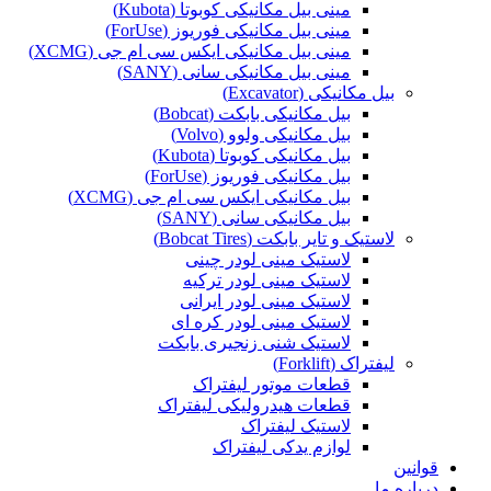
مینی بیل مکانیکی کوبوتا (Kubota)
مینی بیل مکانیکی فوریوز (ForUse)
مینی بیل مکانیکی ایکس سی ام جی (XCMG)
مینی بیل مکانیکی سانی (SANY)
بیل مکانیکی (Excavator)
بیل مکانیکی بابکت (Bobcat)
بیل مکانیکی ولوو (Volvo)
بیل مکانیکی کوبوتا (Kubota)
بیل مکانیکی فوریوز (ForUse)
بیل مکانیکی ایکس سی ام جی (XCMG)
بیل مکانیکی سانی (SANY)
لاستیک و تایر بابکت (Bobcat Tires)
لاستیک مینی لودر چینی
لاستیک مینی لودر ترکیه
لاستیک مینی لودر ایرانی
لاستیک مینی لودر کره ای
لاستیک شنی زنجیری بابکت
لیفتراک (Forklift)
قطعات موتور لیفتراک
قطعات هیدرولیکی لیفتراک
لاستیک لیفتراک
لوازم یدکی لیفتراک
قوانین
درباره ما