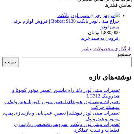
نمایش فیلترها
چراغ مینی لودر بابکت Bobcat S130 | فروش لوازم برقی
مینی لودر
1,880,000
تومان
افزودن به سبد خرید
بارگذاری محصولات بیشتر
جستجو
جستجو
نوشته‌های تازه
تعمیرات مینی لودر دلتا راه ماشین | تعمیر موتور کوبوتا و
هیدرولیک LG312
تعمیرات مینی لودر هیوندای | تعمیر موتور کوبوتا، هیدرولیک و
سیستم حرکت
تعمیرات مینی لودر نیوهلند | تعمیر، عیب‌یابی و بازسازی پمپ،
موتور و هیدرولیک
تعمیرات مینی لودر بابکت | سرویس تخصصی، بازسازی
قطعات و تست عملکرد