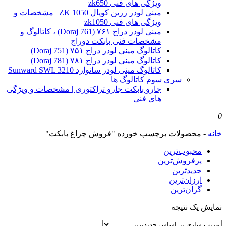
ویژگی های فنی zk650
مینی لودر زرین کوپال ZK 1050 | مشخصات و
ویژگی های فنی zk1050
مینی لودر دراج ۷۶۱ (Doraj 761) ، کاتالوگ و
مشخصات فنی بابکت دوراج
کاتالوگ مینی لودر دراج ۷۵۱ (Doraj 751)
کاتالوگ مینی لودر دراج ۷۸۱ (Doraj 781)
کاتالوگ مینی لودر سانوارد Sunward SWL 3210
سری سوم کاتالوگ ها
جارو بابکت جارو تراکتوری | مشخصات و ویژگی
های فنی
0
خانه
-
محصولات برچسب خورده "فروش چراغ بابکت"
محبوب‌ترین
پرفروش‌ترین
جدیدترین
ارزان‌ترین
گران‌ترین
نمایش یک نتیجه