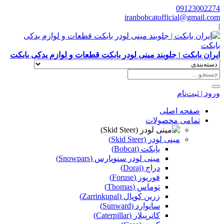
09123002274
iranbobcatofficial@gmail.com
|
ایران بابکت | جلوبند مینی لودر بابکت قطعات و لوازم یدکی بابکت
ورود | ثبت‌نام
صفحه اصلی
تمامی محصولات
مینی لودر (Skid Steer)
بابکت (Bobcat)
مینی لودر سنوپارس (Snowpars)
دراج (Doraj)
فوریوز (Foruse)
توماس (Thomas)
زرین کوپال (Zarrinkupal)
سانوارد (Sunward)
کاترپیلار (Caterpillar)