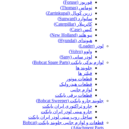
فوریوز (Foruse)
توماس (Thomas)
زرین کوپال (Zarrinkupal)
سانوارد (Sunward)
کاترپیلار (Caterpillar)
کیس (Case)
نیو هلند (New Holland)
هیوندای (Hyundai)
لودر (Loader)
ولوو (Volvo)
لودر سانی (Sany)
لوازم یدکی بابکت (Bobcat Spare Parts)
جلوبند ها
فیلتر ها
قطعات موتور
قطعات هیدرولیک
لوازم جانبی
قطعات برقی بابکت
جلوبند جارو بابکت (Bobcat Sweeper)
جارو تراکتوری ایران بابکت
جارو مینی لودر ایران بابکت
ساحل روب مینی لودر ایران بابکت
قطعات و لوازم جانبی جلوبند بابکت (Bobcat
Attachment Parts)