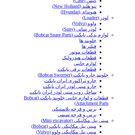
کیس (Case)
نیو هلند (New Holland)
هیوندای (Hyundai)
لودر (Loader)
ولوو (Volvo)
لودر سانی (Sany)
لوازم یدکی بابکت (Bobcat Spare Parts)
جلوبند ها
فیلتر ها
قطعات موتور
قطعات هیدرولیک
لوازم جانبی
قطعات برقی بابکت
جلوبند جارو بابکت (Bobcat Sweeper)
جارو تراکتوری ایران بابکت
جارو مینی لودر ایران بابکت
ساحل روب مینی لودر ایران بابکت
قطعات و لوازم جانبی جلوبند بابکت (Bobcat
Attachment Parts)
برس و فرچه پلاستیکی
برس و فرچه سیمی
مینی بیل مکانیکی (Mini excavator)
مینی بیل مکانیکی بابکت (Bobcat)
مینی بیل مکانیکی ولوو (Volvo)