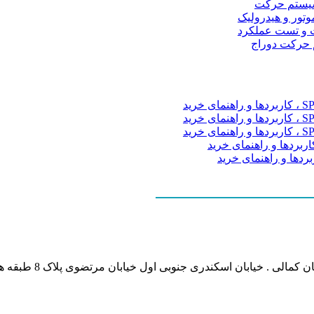
و سیستم حرکت
موتور و هیدرولیک
 و تست عملکرد
م حرکت دوراج
نشانی بخش انفورماتی