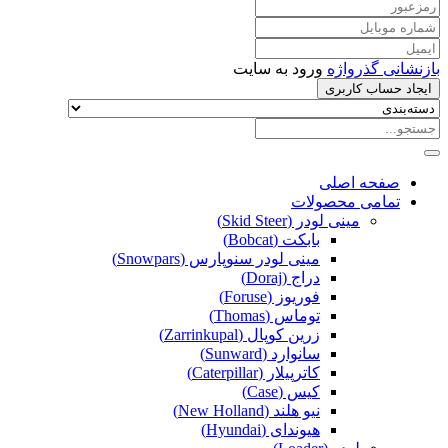
بازنشانی گذرواژه
ورود به سایت
ایجاد حساب کاربری
صفحه اصلی
تمامی محصولات
مینی لودر (Skid Steer)
بابکت (Bobcat)
مینی لودر سنوپارس (Snowpars)
دراج (Doraj)
فوریوز (Foruse)
توماس (Thomas)
زرین کوپال (Zarrinkupal)
سانوارد (Sunward)
کاترپیلار (Caterpillar)
کیس (Case)
نیو هلند (New Holland)
هیوندای (Hyundai)