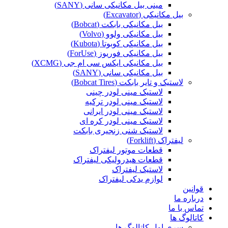
مینی بیل مکانیکی سانی (SANY)
بیل مکانیکی (Excavator)
بیل مکانیکی بابکت (Bobcat)
بیل مکانیکی ولوو (Volvo)
بیل مکانیکی کوبوتا (Kubota)
بیل مکانیکی فوریوز (ForUse)
بیل مکانیکی ایکس سی ام جی (XCMG)
بیل مکانیکی سانی (SANY)
لاستیک و تایر بابکت (Bobcat Tires)
لاستیک مینی لودر چینی
لاستیک مینی لودر ترکیه
لاستیک مینی لودر ایرانی
لاستیک مینی لودر کره ای
لاستیک شنی زنجیری بابکت
لیفتراک (Forklift)
قطعات موتور لیفتراک
قطعات هیدرولیکی لیفتراک
لاستیک لیفتراک
لوازم یدکی لیفتراک
قوانین
درباره ما
تماس با ما
کاتالوگ ها
سری اول کاتالوگ ها