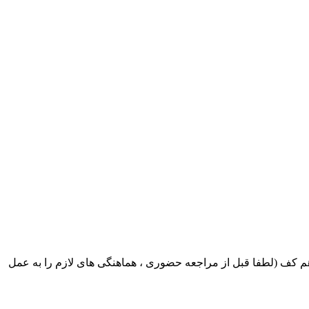
ک ایران بابکت : میدان حر . خ امام خمینی . خیابان کمالی . خیابان اسکندری جنوبی اول خیابان مرتضوی پلاک 8 طبقه هم کف (لطفا قبل از مراجعه حضوری ، هماهنگی های لازم را به عمل