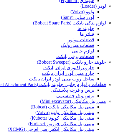
هیوندای (Hyundai)
لودر (Loader)
ولوو (Volvo)
لودر سانی (Sany)
لوازم یدکی بابکت (Bobcat Spare Parts)
جلوبند ها
فیلتر ها
قطعات موتور
قطعات هیدرولیک
لوازم جانبی
قطعات برقی بابکت
جلوبند جارو بابکت (Bobcat Sweeper)
جارو تراکتوری ایران بابکت
جارو مینی لودر ایران بابکت
ساحل روب مینی لودر ایران بابکت
قطعات و لوازم جانبی جلوبند بابکت (Bobcat Attachment Parts)
برس و فرچه پلاستیکی
برس و فرچه سیمی
مینی بیل مکانیکی (Mini excavator)
مینی بیل مکانیکی بابکت (Bobcat)
مینی بیل مکانیکی ولوو (Volvo)
مینی بیل مکانیکی کوبوتا (Kubota)
مینی بیل مکانیکی فوریوز (ForUse)
مینی بیل مکانیکی ایکس سی ام جی (XCMG)