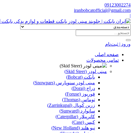
09123002274
iranbobcatofficial@gmail.com
|
ا
ورود | ثبت‌نام
صفحه اصلی
تمامی محصولات
مینی لودر (Skid Steer)
بابکت (Bobcat)
مینی لودر سنوپارس (Snowpars)
دراج (Doraj)
فوریوز (Foruse)
توماس (Thomas)
زرین کوپال (Zarrinkupal)
سانوارد (Sunward)
کاترپیلار (Caterpillar)
کیس (Case)
نیو هلند (New Holland)