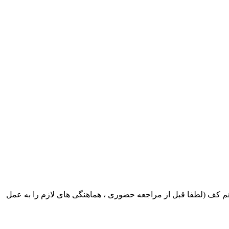
ک ایران بابکت : میدان حر . خ امام خمینی . خیابان کمالی . خیابان اسکندری جنوبی اول خیابان مرتضوی پلاک 8 طبقه هم کف (لطفا قبل از مراجعه حضوری ، هماهنگی های لازم را به عمل