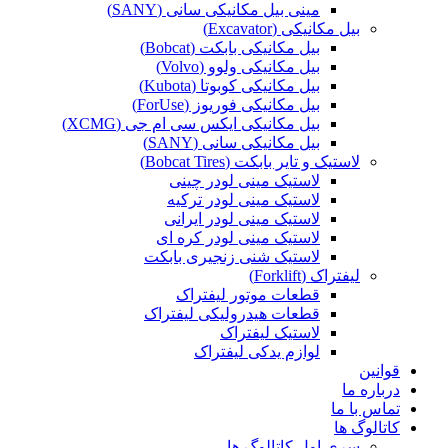
مینی بیل مکانیکی سانی (SANY)
بیل مکانیکی (Excavator)
بیل مکانیکی بابکت (Bobcat)
بیل مکانیکی ولوو (Volvo)
بیل مکانیکی کوبوتا (Kubota)
بیل مکانیکی فوریوز (ForUse)
بیل مکانیکی ایکس سی ام جی (XCMG)
بیل مکانیکی سانی (SANY)
لاستیک و تایر بابکت (Bobcat Tires)
لاستیک مینی لودر چینی
لاستیک مینی لودر ترکیه
لاستیک مینی لودر ایرانی
لاستیک مینی لودر کره ای
لاستیک شنی زنجیری بابکت
لیفتراک (Forklift)
قطعات موتور لیفتراک
قطعات هیدرولیکی لیفتراک
لاستیک لیفتراک
لوازم یدکی لیفتراک
قوانین
درباره ما
تماس با ما
کاتالوگ ها
سری اول کاتالوگ ها