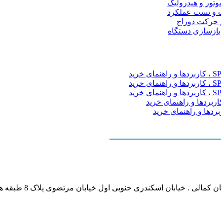
موتور و هیدرولیک
 و تست عملکرد
م حرکت دوراج
 بازسازی دستگاه
نشانی بخش انفورماتی