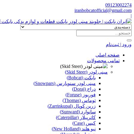
09123002274
iranbobcatofficial@gmail.com
|
ا
ورود | ثبت‌نام
صفحه اصلی
تمامی محصولات
مینی لودر (Skid Steer)
بابکت (Bobcat)
مینی لودر سنوپارس (Snowpars)
دراج (Doraj)
فوریوز (Foruse)
توماس (Thomas)
زرین کوپال (Zarrinkupal)
سانوارد (Sunward)
کاترپیلار (Caterpillar)
کیس (Case)
نیو هلند (New Holland)