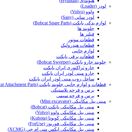
هیوندای (Hyundai)
لودر (Loader)
ولوو (Volvo)
لودر سانی (Sany)
لوازم یدکی بابکت (Bobcat Spare Parts)
جلوبند ها
فیلتر ها
قطعات موتور
قطعات هیدرولیک
لوازم جانبی
قطعات برقی بابکت
جلوبند جارو بابکت (Bobcat Sweeper)
جارو تراکتوری ایران بابکت
جارو مینی لودر ایران بابکت
ساحل روب مینی لودر ایران بابکت
قطعات و لوازم جانبی جلوبند بابکت (Bobcat Attachment Parts)
برس و فرچه پلاستیکی
برس و فرچه سیمی
مینی بیل مکانیکی (Mini excavator)
مینی بیل مکانیکی بابکت (Bobcat)
مینی بیل مکانیکی ولوو (Volvo)
مینی بیل مکانیکی کوبوتا (Kubota)
مینی بیل مکانیکی فوریوز (ForUse)
مینی بیل مکانیکی ایکس سی ام جی (XCMG)