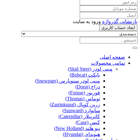
بازنشانی گذرواژه
ورود به سایت
ایجاد حساب کاربری
صفحه اصلی
تمامی محصولات
مینی لودر (Skid Steer)
بابکت (Bobcat)
مینی لودر سنوپارس (Snowpars)
دراج (Doraj)
فوریوز (Foruse)
توماس (Thomas)
زرین کوپال (Zarrinkupal)
سانوارد (Sunward)
کاترپیلار (Caterpillar)
کیس (Case)
نیو هلند (New Holland)
هیوندای (Hyundai)