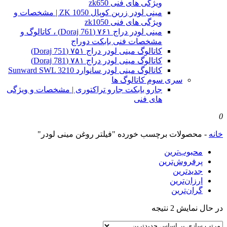
ویژگی های فنی zk650
مینی لودر زرین کوپال ZK 1050 | مشخصات و
ویژگی های فنی zk1050
مینی لودر دراج ۷۶۱ (Doraj 761) ، کاتالوگ و
مشخصات فنی بابکت دوراج
کاتالوگ مینی لودر دراج ۷۵۱ (Doraj 751)
کاتالوگ مینی لودر دراج ۷۸۱ (Doraj 781)
کاتالوگ مینی لودر سانوارد Sunward SWL 3210
سری سوم کاتالوگ ها
جارو بابکت جارو تراکتوری | مشخصات و ویژگی
های فنی
0
خانه
-
محصولات برچسب خورده "فیلتر روغن مینی لودر"
محبوب‌ترین
پرفروش‌ترین
جدیدترین
ارزان‌ترین
گران‌ترین
Sorted
در حال نمایش 2 نتیجه
by
latest