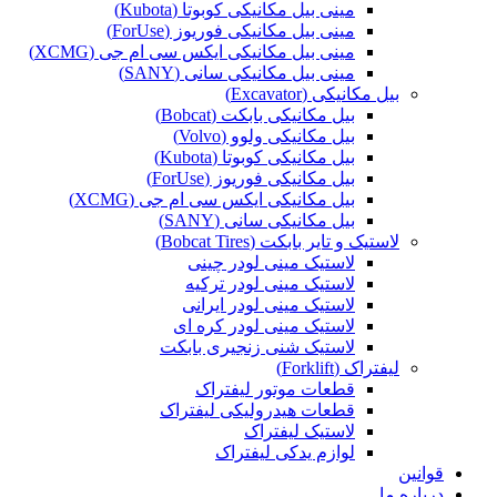
مینی بیل مکانیکی کوبوتا (Kubota)
مینی بیل مکانیکی فوریوز (ForUse)
مینی بیل مکانیکی ایکس سی ام جی (XCMG)
مینی بیل مکانیکی سانی (SANY)
بیل مکانیکی (Excavator)
بیل مکانیکی بابکت (Bobcat)
بیل مکانیکی ولوو (Volvo)
بیل مکانیکی کوبوتا (Kubota)
بیل مکانیکی فوریوز (ForUse)
بیل مکانیکی ایکس سی ام جی (XCMG)
بیل مکانیکی سانی (SANY)
لاستیک و تایر بابکت (Bobcat Tires)
لاستیک مینی لودر چینی
لاستیک مینی لودر ترکیه
لاستیک مینی لودر ایرانی
لاستیک مینی لودر کره ای
لاستیک شنی زنجیری بابکت
لیفتراک (Forklift)
قطعات موتور لیفتراک
قطعات هیدرولیکی لیفتراک
لاستیک لیفتراک
لوازم یدکی لیفتراک
قوانین
درباره ما