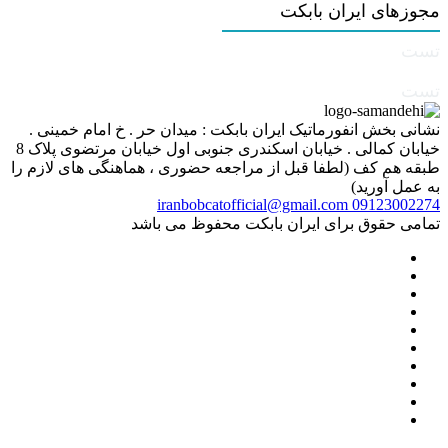
مجوزهای ایران بابکت
تست
تست
نشانی بخش انفورماتیک ایران بابکت : میدان حر . خ امام خمینی .
خیابان کمالی . خیابان اسکندری جنوبی اول خیابان مرتضوی پلاک 8
طبقه هم کف (لطفا قبل از مراجعه حضوری ، هماهنگی های لازم را
به عمل آورید)
iranbobcatofficial@gmail.com
09123002274
تمامی حقوق برای ایران بابکت محفوظ می باشد