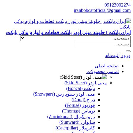
09123002274
iranbobcatofficial@gmail.com
|
ایران بابکت | جلوبند مینی لودر بابکت قطعات و لوازم یدکی بابکت
ورود | ثبت‌نام
صفحه اصلی
تمامی محصولات
مینی لودر (Skid Steer)
بابکت (Bobcat)
مینی لودر سنوپارس (Snowpars)
دراج (Doraj)
فوریوز (Foruse)
توماس (Thomas)
زرین کوپال (Zarrinkupal)
سانوارد (Sunward)
کاترپیلار (Caterpillar)