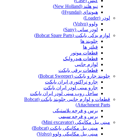
کیس (Case)
نیو هلند (New Holland)
هیوندای (Hyundai)
لودر (Loader)
ولوو (Volvo)
لودر سانی (Sany)
لوازم یدکی بابکت (Bobcat Spare Parts)
جلوبند ها
فیلتر ها
قطعات موتور
قطعات هیدرولیک
لوازم جانبی
قطعات برقی بابکت
جلوبند جارو بابکت (Bobcat Sweeper)
جارو تراکتوری ایران بابکت
جارو مینی لودر ایران بابکت
ساحل روب مینی لودر ایران بابکت
قطعات و لوازم جانبی جلوبند بابکت (Bobcat
Attachment Parts)
برس و فرچه پلاستیکی
برس و فرچه سیمی
مینی بیل مکانیکی (Mini excavator)
مینی بیل مکانیکی بابکت (Bobcat)
مینی بیل مکانیکی ولوو (Volvo)