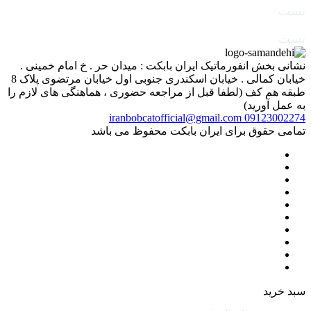
تست
تست
نشانی بخش انفورماتیک ایران بابکت : میدان حر . خ امام خمینی .
خیابان کمالی . خیابان اسکندری جنوبی اول خیابان مرتضوی پلاک 8
طبقه هم کف (لطفا قبل از مراجعه حضوری ، هماهنگی های لازم را
به عمل آورید)
iranbobcatofficial@gmail.com
09123002274
تمامی حقوق برای ایران بابکت محفوظ می باشد
سبد خرید