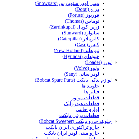
مینی لودر سنوپارس (Snowpars)
دراج (Doraj)
فوریوز (Foruse)
توماس (Thomas)
زرین کوپال (Zarrinkupal)
سانوارد (Sunward)
کاترپیلار (Caterpillar)
کیس (Case)
نیو هلند (New Holland)
هیوندای (Hyundai)
لودر (Loader)
ولوو (Volvo)
لودر سانی (Sany)
لوازم یدکی بابکت (Bobcat Spare Parts)
جلوبند ها
فیلتر ها
قطعات موتور
قطعات هیدرولیک
لوازم جانبی
قطعات برقی بابکت
جلوبند جارو بابکت (Bobcat Sweeper)
جارو تراکتوری ایران بابکت
جارو مینی لودر ایران بابکت
ساحل روب مینی لودر ایران بابکت