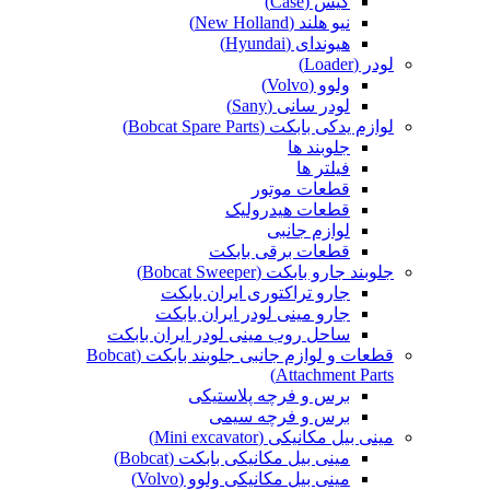
کیس (Case)
نیو هلند (New Holland)
هیوندای (Hyundai)
لودر (Loader)
ولوو (Volvo)
لودر سانی (Sany)
لوازم یدکی بابکت (Bobcat Spare Parts)
جلوبند ها
فیلتر ها
قطعات موتور
قطعات هیدرولیک
لوازم جانبی
قطعات برقی بابکت
جلوبند جارو بابکت (Bobcat Sweeper)
جارو تراکتوری ایران بابکت
جارو مینی لودر ایران بابکت
ساحل روب مینی لودر ایران بابکت
قطعات و لوازم جانبی جلوبند بابکت (Bobcat
Attachment Parts)
برس و فرچه پلاستیکی
برس و فرچه سیمی
مینی بیل مکانیکی (Mini excavator)
مینی بیل مکانیکی بابکت (Bobcat)
مینی بیل مکانیکی ولوو (Volvo)