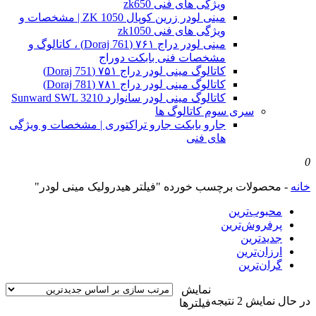
ویژگی های فنی zk650
مینی لودر زرین کوپال ZK 1050 | مشخصات و
ویژگی های فنی zk1050
مینی لودر دراج ۷۶۱ (Doraj 761) ، کاتالوگ و
مشخصات فنی بابکت دوراج
کاتالوگ مینی لودر دراج ۷۵۱ (Doraj 751)
کاتالوگ مینی لودر دراج ۷۸۱ (Doraj 781)
کاتالوگ مینی لودر سانوارد Sunward SWL 3210
سری سوم کاتالوگ ها
جارو بابکت جارو تراکتوری | مشخصات و ویژگی
های فنی
0
خانه
-
محصولات برچسب خورده "فیلتر هیدرولیک مینی لودر"
محبوب‌ترین
پرفروش‌ترین
جدیدترین
ارزان‌ترین
گران‌ترین
نمایش
Sorted
در حال نمایش 2 نتیجه
فیلترها
by