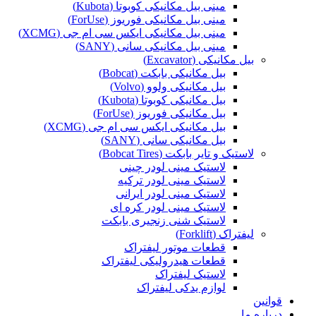
مینی بیل مکانیکی کوبوتا (Kubota)
مینی بیل مکانیکی فوریوز (ForUse)
مینی بیل مکانیکی ایکس سی ام جی (XCMG)
مینی بیل مکانیکی سانی (SANY)
بیل مکانیکی (Excavator)
بیل مکانیکی بابکت (Bobcat)
بیل مکانیکی ولوو (Volvo)
بیل مکانیکی کوبوتا (Kubota)
بیل مکانیکی فوریوز (ForUse)
بیل مکانیکی ایکس سی ام جی (XCMG)
بیل مکانیکی سانی (SANY)
لاستیک و تایر بابکت (Bobcat Tires)
لاستیک مینی لودر چینی
لاستیک مینی لودر ترکیه
لاستیک مینی لودر ایرانی
لاستیک مینی لودر کره ای
لاستیک شنی زنجیری بابکت
لیفتراک (Forklift)
قطعات موتور لیفتراک
قطعات هیدرولیکی لیفتراک
لاستیک لیفتراک
لوازم یدکی لیفتراک
قوانین
درباره ما