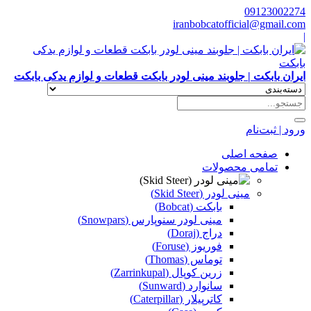
09123002274
iranbobcatofficial@gmail.com
|
ایران بابکت | جلوبند مینی لودر بابکت قطعات و لوازم یدکی بابکت
ورود | ثبت‌نام
صفحه اصلی
تمامی محصولات
مینی لودر (Skid Steer)
بابکت (Bobcat)
مینی لودر سنوپارس (Snowpars)
دراج (Doraj)
فوریوز (Foruse)
توماس (Thomas)
زرین کوپال (Zarrinkupal)
سانوارد (Sunward)
کاترپیلار (Caterpillar)