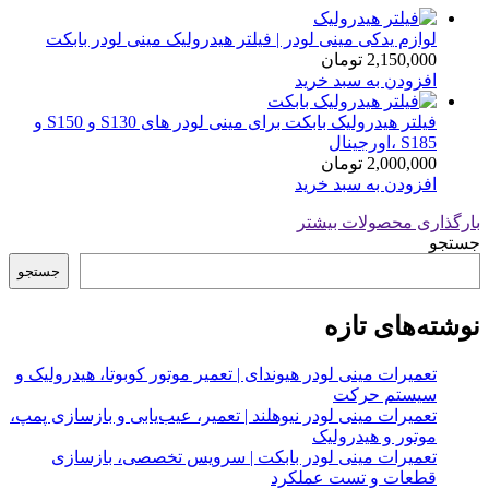
latest
لوازم یدکی مینی لودر | فیلتر هیدرولیک مینی لودر بابکت
2,150,000
تومان
افزودن به سبد خرید
فیلتر هیدرولیک بابکت برای مینی لودر های S130 و S150 و
S185 ،اورجینال
2,000,000
تومان
افزودن به سبد خرید
بارگذاری محصولات بیشتر
جستجو
جستجو
نوشته‌های تازه
تعمیرات مینی لودر هیوندای | تعمیر موتور کوبوتا، هیدرولیک و
سیستم حرکت
تعمیرات مینی لودر نیوهلند | تعمیر، عیب‌یابی و بازسازی پمپ،
موتور و هیدرولیک
تعمیرات مینی لودر بابکت | سرویس تخصصی، بازسازی
قطعات و تست عملکرد