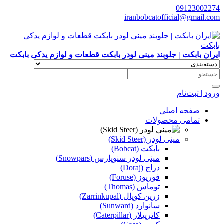
09123002274
iranbobcatofficial@gmail.com
|
ایران بابکت | جلوبند مینی لودر بابکت قطعات و لوازم یدکی بابکت
ورود | ثبت‌نام
صفحه اصلی
تمامی محصولات
مینی لودر (Skid Steer)
بابکت (Bobcat)
مینی لودر سنوپارس (Snowpars)
دراج (Doraj)
فوریوز (Foruse)
توماس (Thomas)
زرین کوپال (Zarrinkupal)
سانوارد (Sunward)
کاترپیلار (Caterpillar)