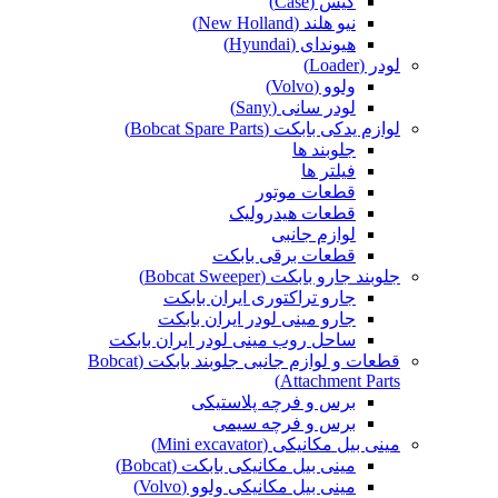
کیس (Case)
نیو هلند (New Holland)
هیوندای (Hyundai)
لودر (Loader)
ولوو (Volvo)
لودر سانی (Sany)
لوازم یدکی بابکت (Bobcat Spare Parts)
جلوبند ها
فیلتر ها
قطعات موتور
قطعات هیدرولیک
لوازم جانبی
قطعات برقی بابکت
جلوبند جارو بابکت (Bobcat Sweeper)
جارو تراکتوری ایران بابکت
جارو مینی لودر ایران بابکت
ساحل روب مینی لودر ایران بابکت
قطعات و لوازم جانبی جلوبند بابکت (Bobcat
Attachment Parts)
برس و فرچه پلاستیکی
برس و فرچه سیمی
مینی بیل مکانیکی (Mini excavator)
مینی بیل مکانیکی بابکت (Bobcat)
مینی بیل مکانیکی ولوو (Volvo)