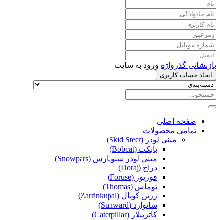
بازنشانی گذرواژه
ورود به سایت
ایجاد حساب کاربری
صفحه اصلی
تمامی محصولات
مینی لودر (Skid Steer)
بابکت (Bobcat)
مینی لودر سنوپارس (Snowpars)
دراج (Doraj)
فوریوز (Foruse)
توماس (Thomas)
زرین کوپال (Zarrinkupal)
سانوارد (Sunward)
کاترپیلار (Caterpillar)