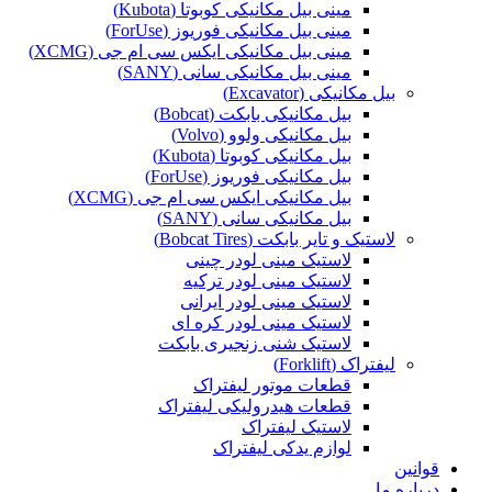
مینی بیل مکانیکی کوبوتا (Kubota)
مینی بیل مکانیکی فوریوز (ForUse)
مینی بیل مکانیکی ایکس سی ام جی (XCMG)
مینی بیل مکانیکی سانی (SANY)
بیل مکانیکی (Excavator)
بیل مکانیکی بابکت (Bobcat)
بیل مکانیکی ولوو (Volvo)
بیل مکانیکی کوبوتا (Kubota)
بیل مکانیکی فوریوز (ForUse)
بیل مکانیکی ایکس سی ام جی (XCMG)
بیل مکانیکی سانی (SANY)
لاستیک و تایر بابکت (Bobcat Tires)
لاستیک مینی لودر چینی
لاستیک مینی لودر ترکیه
لاستیک مینی لودر ایرانی
لاستیک مینی لودر کره ای
لاستیک شنی زنجیری بابکت
لیفتراک (Forklift)
قطعات موتور لیفتراک
قطعات هیدرولیکی لیفتراک
لاستیک لیفتراک
لوازم یدکی لیفتراک
قوانین
درباره ما