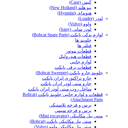
کیس (Case)
نیو هلند (New Holland)
هیوندای (Hyundai)
لودر (Loader)
ولوو (Volvo)
لودر سانی (Sany)
لوازم یدکی بابکت (Bobcat Spare Parts)
جلوبند ها
فیلتر ها
قطعات موتور
قطعات هیدرولیک
لوازم جانبی
قطعات برقی بابکت
جلوبند جارو بابکت (Bobcat Sweeper)
جارو تراکتوری ایران بابکت
جارو مینی لودر ایران بابکت
ساحل روب مینی لودر ایران بابکت
قطعات و لوازم جانبی جلوبند بابکت (Bobcat
Attachment Parts)
برس و فرچه پلاستیکی
برس و فرچه سیمی
مینی بیل مکانیکی (Mini excavator)
مینی بیل مکانیکی بابکت (Bobcat)
مینی بیل مکانیکی ولوو (Volvo)