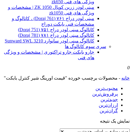
ویژگی های فنی zk650
مینی لودر زرین کوپال ZK 1050 | مشخصات و
ویژگی های فنی zk1050
مینی لودر دراج ۷۶۱ (Doraj 761) ، کاتالوگ و
مشخصات فنی بابکت دوراج
کاتالوگ مینی لودر دراج ۷۵۱ (Doraj 751)
کاتالوگ مینی لودر دراج ۷۸۱ (Doraj 781)
کاتالوگ مینی لودر سانوارد Sunward SWL 3210
سری سوم کاتالوگ ها
جارو بابکت جارو تراکتوری | مشخصات و ویژگی
های فنی
0
خانه
-
محصولات برچسب خورده "قیمت اورینگ شیر کنترل بابکت"
محبوب‌ترین
پرفروش‌ترین
جدیدترین
ارزان‌ترین
گران‌ترین
نمایش یک نتیجه